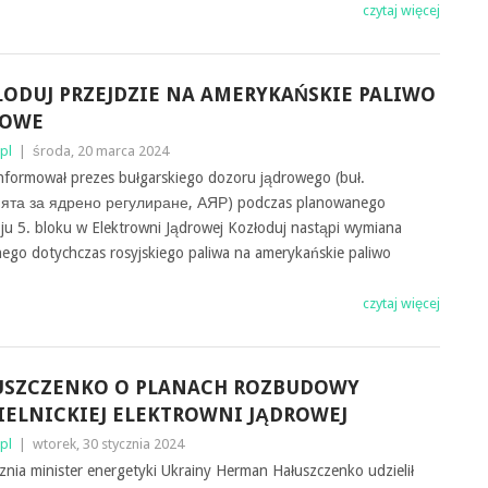
czytaj więcej
ODUJ PRZEJDZIE NA AMERYKAŃSKIE PALIWO
ROWE
pl
|
środa, 20 marca 2024
nformował prezes bułgarskiego dozoru jądrowego (buł.
ята за ядрено регулиране, АЯР) podczas planowanego
ju 5. bloku w Elektrowni Jądrowej Kozłoduj nastąpi wymiana
ego dotychczas rosyjskiego paliwa na amerykańskie paliwo
czytaj więcej
USZCZENKO O PLANACH ROZBUDOWY
ELNICKIEJ ELEKTROWNI JĄDROWEJ
pl
|
wtorek, 30 stycznia 2024
znia minister energetyki Ukrainy Herman Hałuszczenko udzielił