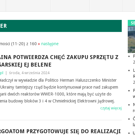
S
WER
ości (11-20) z 160
»
następne
P
INA POTWIERDZA CHĘĆ ZAKUPU SPRZĘTU Z
2
ARSKIEJ EJ BELENE
L
pl
|
środa, 4 września 2024
iadczył w wywiadzie dla Politico Herman Haluszczenko Minister
i Ukrainy tamtejszy rząd będzie kontynuował prace nad zakupem
garii dwóch reaktorów WWER-1000, które mają być użyte do
nia budowy bloków 3 i 4 w Chmielnickiej Elektrowni Jądrowej.
czytaj więcej
l
GOATOM PRZYGOTOWUJE SIĘ DO REALIZACJI
U