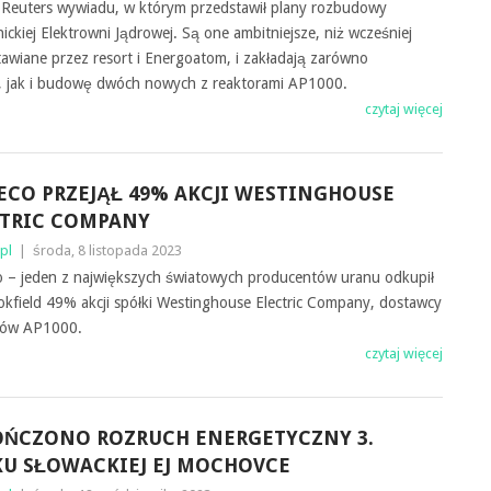
i Reuters wywiadu, w którym przedstawił plany rozbudowy
ickiej Elektrowni Jądrowej. Są one ambitniejsze, niż wcześniej
awiane przez resort i Energoatom, i zakładają zarówno
 jak i budowę dwóch nowych z reaktorami AP1000.
czytaj więcej
CO PRZEJĄŁ 49% AKCJI WESTINGHOUSE
CTRIC COMPANY
pl
|
środa, 8 listopada 2023
 – jeden z największych światowych producentów uranu odkupił
kfield 49% akcji spółki Westinghouse Electric Company, dostawcy
rów AP1000.
czytaj więcej
OŃCZONO ROZRUCH ENERGETYCZNY 3.
U SŁOWACKIEJ EJ MOCHOVCE