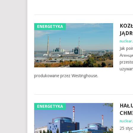
KOZŁ
ENERGETYKA
JĄD
nuclear.
Jak poi
Агенци
przesto
używan
produkowane przez Westinghouse.
HAŁ
ENERGETYKA
CHMI
nuclear.
25 styc