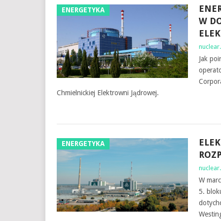
ENER
ENERGETYKA
W DO
ELE
nuclear.
Jak po
operato
Corpor
Chmielnickiej Elektrowni Jądrowej.
ELE
ENERGETYKA
ROZP
nuclear.
W marc
5. blo
dotych
Westin