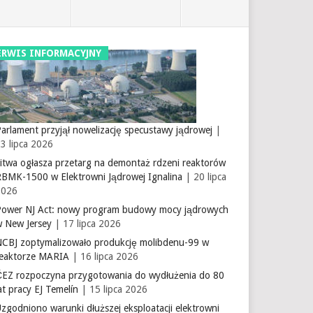
ERWIS INFORMACYJNY
arlament przyjął nowelizację specustawy jądrowej
|
3 lipca 2026
itwa ogłasza przetarg na demontaż rdzeni reaktorów
RBMK-1500 w Elektrowni Jądrowej Ignalina
| 20 lipca
2026
Power NJ Act: nowy program budowy mocy jądrowych
w New Jersey
| 17 lipca 2026
NCBJ zoptymalizowało produkcję molibdenu-99 w
reaktorze MARIA
| 16 lipca 2026
ČEZ rozpoczyna przygotowania do wydłużenia do 80
at pracy EJ Temelín
| 15 lipca 2026
zgodniono warunki dłuższej eksploatacji elektrowni