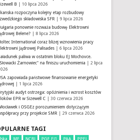
izewell B
| 10 lipca 2026
Skanska rozpoczyna kolejny etap rozbudowy
szwedzkiego składowiska SFR
| 9 lipca 2026
Bułgaria ponownie rozważa budowę Elektrowni
Jądrowej Belene?
| 8 lipca 2026
oltec International coraz bliżej wznowienia pracy
lektrowni Jądrowej Palisades
| 6 lipca 2026
aładunek paliwa w ostatnim bloku EJ Mochovce.
Słowacki Żarnowiec" na finiszu uruchomienia
| 2 lipca
2026
USA zapowiada państwowe finansowanie energetyki
ądrowej
| 1 lipca 2026
rytyjski audyt ostrzega: opóźnienia i wzrost kosztów
bloków EPR w Sizewell C
| 30 czerwca 2026
Włocławek i OSGEz porozumieniem dotyczącym
współpracy przy projekcie SMR
| 29 czerwca 2026
OPULARNE TAGI
lska
ME
NCBJ
PGE EJ1
PAA
PPEJ