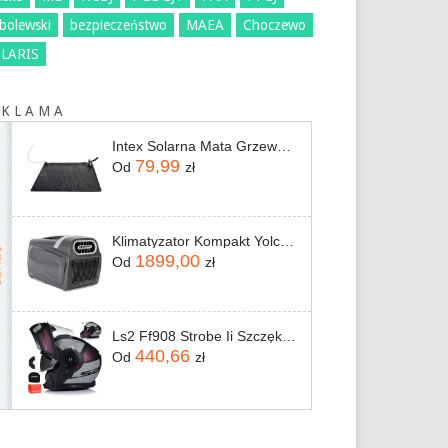
bolewski
bezpieczeństwo
MAEA
Choczewo
LARIS
 K L A M A
Intex Solarna Mata Grzewcza 1,2x1,2m Pvc Czarna 28685
79,99
Od
zł
Klimatyzator Kompakt Yolco TC390
1899,00
Od
zł
Ls2 Ff908 Strobe Ii Szczękowy System Pinlock Blenda
440,66
Od
zł