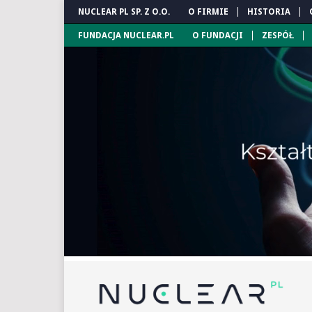
NUCLEAR PL SP. Z O.O.
O FIRMIE
HISTORIA
FUNDACJA NUCLEAR.PL
O FUNDACJI
ZESPÓŁ