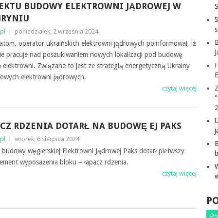
EKTU BUDOWY ELEKTROWNI JĄDROWEJ W
S
HRYNIU
pl
|
poniedziałek, 2 września 2024
tom, operator ukraińskich elektrowni jądrowych poinformował, iż
ie pracuje nad poszukiwaniem nowych lokalizacji pod budowę
H
elektrowni. Związane to jest ze strategią energetyczną Ukrainy
E
jowych elektrowni jądrowych.
Z
czytaj więcej
"
CZ RDZENIA DOTARŁ NA BUDOWĘ EJ PAKS
j
pl
|
wtorek, 6 sierpnia 2024
B
 budowy węgierskiej Elektrowni Jądrowej Paks dotarł pietwszy
ement wyposażenia bloku – łapacz rdzenia.
czytaj więcej
P
Po