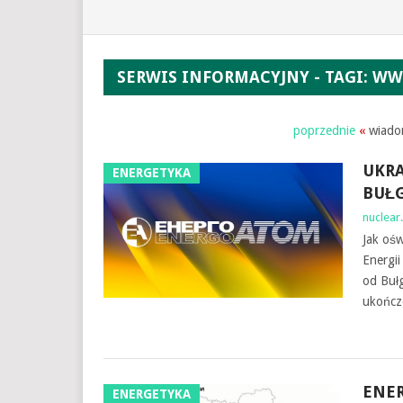
SERWIS INFORMACYJNY - TAGI: W
poprzednie
«
wiadom
UKRA
ENERGETYKA
BUŁG
nuclear.
Jak ośw
Energi
od Buł
ukończe
ENER
ENERGETYKA