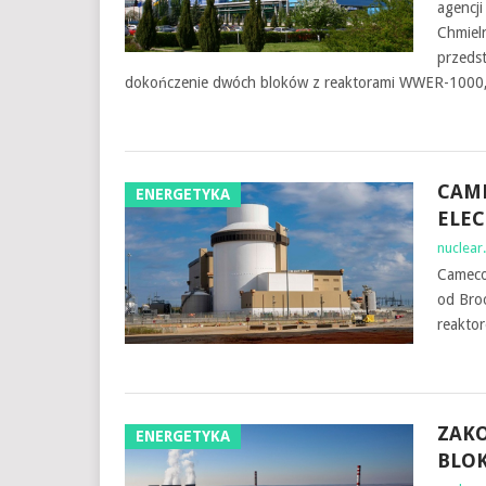
agencj
Chmieln
przedst
dokończenie dwóch bloków z reaktorami WWER-1000,
CAME
ENERGETYKA
ELE
nuclear.
Cameco
od Broo
reakto
ZAK
ENERGETYKA
BLOK