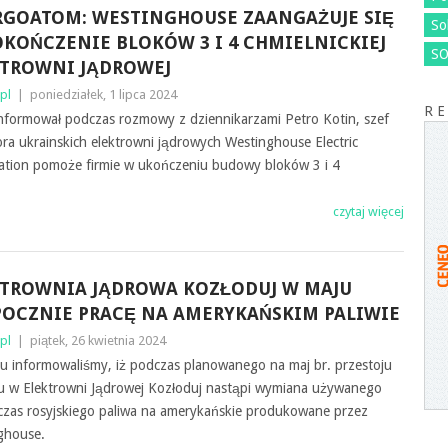
GOATOM: WESTINGHOUSE ZAANGAŻUJE SIĘ
So
KOŃCZENIE BLOKÓW 3 I 4 CHMIELNICKIEJ
SO
KTROWNI JĄDROWEJ
pl
|
poniedziałek, 1 lipca 2024
R E
informował podczas rozmowy z dziennikarzami Petro Kotin, szef
ra ukrainskich elektrowni jądrowych Westinghouse Electric
ation pomoże firmie w ukończeniu budowy bloków 3 i 4
czytaj więcej
KTROWNIA JĄDROWA KOZŁODUJ W MAJU
OCZNIE PRACĘ NA AMERYKAŃSKIM PALIWIE
pl
|
piątek, 26 kwietnia 2024
u informowaliśmy, iż podczas planowanego na maj br. przestoju
ku w Elektrowni Jądrowej Kozłoduj nastąpi wymiana używanego
czas rosyjskiego paliwa na amerykańskie produkowane przez
ghouse.