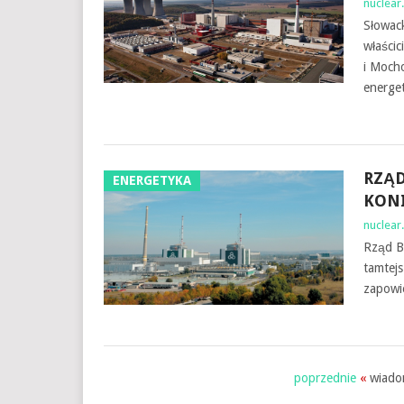
nuclear.
Słowack
właścic
i Moch
energe
RZĄD
ENERGETYKA
KONI
nuclear.
Rząd Bu
tamtejs
zapowi
poprzednie
«
wiadom