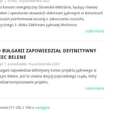
pl
|
środa, 18 października 2023
i koncern energetyczny Slovenské elektrárne, będący również
ielem i operatorem słowackich elektrowni jądrowych w Bohunicach
ovcach poinformował wczoraj o zakończeniu rozruchu
tycznego 3. bloku Elektrowni Jądrowej Mochovce.
czytaj więcej
 BUŁGARII ZAPOWIEDZIAŁ DEFINITYWNY
EC BELENE
pl
|
poniedziałek, 16 października 2023
łgarii zapowiedział definitywny koniec projektu jądrowego w
zym Belene. Jest to zmiana decyzji poprzedniego rządu, który
edział kontynuowanie projektu.
czytaj więcej
ości (11-20) z 160
»
następne