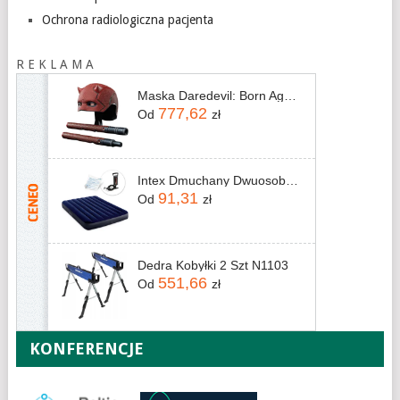
Ochrona radiologiczna pacjenta
R E K L A M A
Maska Daredevil: Born Again Premium Roleplay Mask and Billy Club
777,62
Od
zł
Intex Dmuchany Dwuosobowy Z Pompką Tłokową 64758 68612
91,31
Od
zł
Dedra Kobyłki 2 Szt N1103
551,66
Od
zł
KONFERENCJE