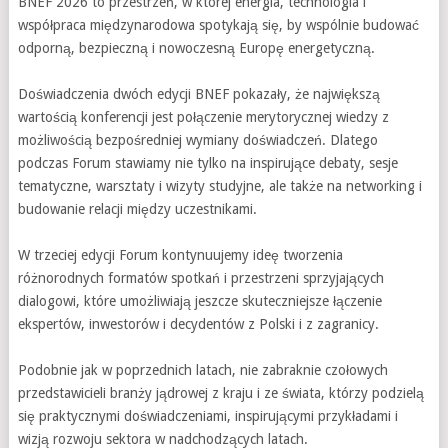
BNEF 2026 to przestrzeń, w której energia, technologia i
współpraca międzynarodowa spotykają się, by wspólnie budować
odporną, bezpieczną i nowoczesną Europę energetyczną.
Doświadczenia dwóch edycji BNEF pokazały, że największą
wartością konferencji jest połączenie merytorycznej wiedzy z
możliwością bezpośredniej wymiany doświadczeń. Dlatego
podczas Forum stawiamy nie tylko na inspirujące debaty, sesje
tematyczne, warsztaty i wizyty studyjne, ale także na networking i
budowanie relacji między uczestnikami.
W trzeciej edycji Forum kontynuujemy ideę tworzenia
różnorodnych formatów spotkań i przestrzeni sprzyjających
dialogowi, które umożliwiają jeszcze skuteczniejsze łączenie
ekspertów, inwestorów i decydentów z Polski i z zagranicy.
Podobnie jak w poprzednich latach, nie zabraknie czołowych
przedstawicieli branży jądrowej z kraju i ze świata, którzy podzielą
się praktycznymi doświadczeniami, inspirującymi przykładami i
wizją rozwoju sektora w nadchodzących latach.