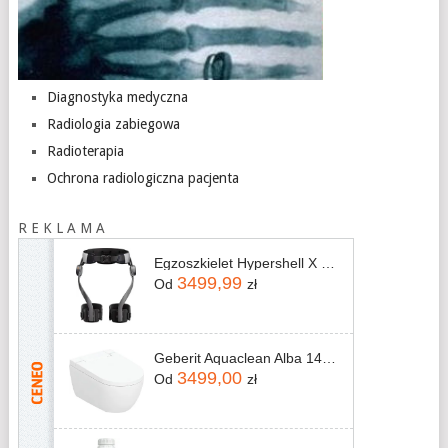
Diagnostyka medyczna
Radiologia zabiegowa
Radioterapia
Ochrona radiologiczna pacjenta
R E K L A M A
Egzoszkielet Hypershell X Pro
3499,99
Od
zł
Geberit Aquaclean Alba 146350011
3499,00
Od
zł