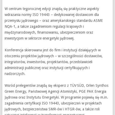
W centrum tegorocznej edycji znajdą się praktyczne aspekty
wdrażania normy ISO 19443 – dedykowanej dostawcom dla
przemysłu jądrowego – oraz amerykańskiego standardu ASME
NQA-1, a także zagadnieniom regulacji krajowych i
międzynarodowych, finansowaniu, ubezpieczeniom oraz
inwestycjom w sektorze energetyki jądrowej.
Konferencja skierowana jest do firm i instytucji działających w
otoczeniu projektów jądrowych – w szczególności dostawców,
integratorów, inwestorów, projektantów, przedstawicieli
administracji publicznej oraz instytucji certyfikujących i
nadzorczych.
Wśród prelegentów znajdą się eksperci z TÜV SÜD, Orlen Synthos
Green Energy, Państwowej Agencji Atomistyki, PGE PAK Energia
Jądrowa oraz Instytutu Energetyki. W programie pojawią się m.in.
zagadnienia certyfikacji ISO 19443, ubezpieczeń w projektach
jądrowych, bezpieczeństwa SMR-ów i HTGR-ów, a także roli
sztucznej inteligencji w transformacji energetycznej.