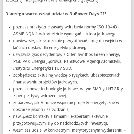
Dlaczego warto wziąć udział w NuPower Days II?
poznasz praktyczne zasady wdrażania normy ISO 19443 i
ASME NQA-1 w kontekście wymagań sektora jądrowego,
dowiesz się, jak skutecznie przygotować firmę do wejścia w
łańcuch dostaw dla energetyki jądrowej,
usłyszysz głos decydentów z Orlen Synthos Green Energy,
PGE PAK Energia Jądrowa, Państwowej Agencji Atomistyki,
Instytutu Energetyki i TÜV SÜD,
zdobędziesz aktualną wiedzę o ryzykach, ubezpieczeniach i
finansowaniu projektów jądrowych,
poznasz nowe technologie jądrowe, w tym SMR-y i HTGR-y –
z perspektywy wdrożeniowej,
zobaczysz, jak AI może wspierać projekty energetyczne w
obszarze jakości i zarządzania,
nawiążesz kontakty z firmami i ekspertami aktywnie
przygotowującymi się do nadchodzących inwestycji,
weźmiesz udział w konkretnym, merytorycznym wydarzeniu –