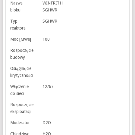
Nazwa
WINFRITH
bloku
SGHWR
Typ
SGHWR
reaktora
Moc [MWe]
100
Rozpoczęcie
budowy
Osiągnięcie
krytyczności
Włączenie
12/67
do sieci
Rozpoczęcie
eksploatacji
Moderator
D2O
Chłodziwo
H2O