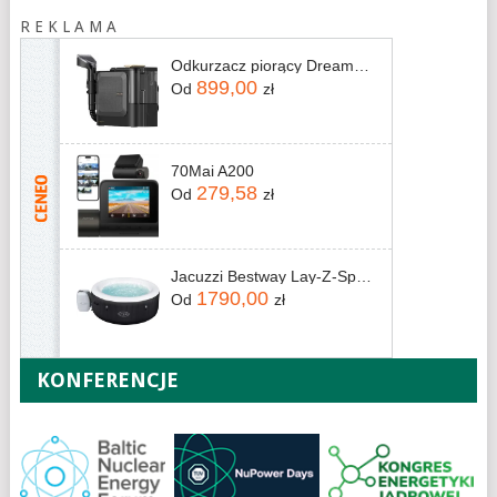
R E K L A M A
Odkurzacz piorący Dreame N20 Steam Czarny
899,00
Od
zł
70Mai A200
279,58
Od
zł
Jacuzzi Bestway Lay-Z-Spa Miami 60059 196x66cm
1790,00
Od
zł
KONFERENCJE