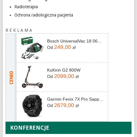
Radioterapia
Ochrona radiologiczna pacjenta
R E K L A M A
Bosch UniversalVac 18 06033B9102
249,00
Od
zł
KuKirin G2 800W
2099,00
Od
zł
Garmin Fenix 7X Pro Sapphire Solar Carbon Gray DLC Titanium Z Czarnym Paskiem (010-02778-11)
2679,00
Od
zł
KONFERENCJE