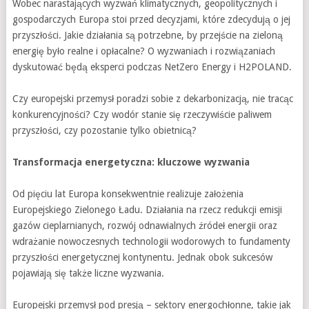
Wobec narastających wyzwań klimatycznych, geopolitycznych i
gospodarczych Europa stoi przed decyzjami, które zdecydują o jej
przyszłości. Jakie działania są potrzebne, by przejście na zieloną
energię było realne i opłacalne? O wyzwaniach i rozwiązaniach
dyskutować będą eksperci podczas NetZero Energy i H2POLAND.
Czy europejski przemysł poradzi sobie z dekarbonizacją, nie tracąc
konkurencyjności? Czy wodór stanie się rzeczywiście paliwem
przyszłości, czy pozostanie tylko obietnicą?
Transformacja energetyczna: kluczowe wyzwania
Od pięciu lat Europa konsekwentnie realizuje założenia
Europejskiego Zielonego Ładu. Działania na rzecz redukcji emisji
gazów cieplarnianych, rozwój odnawialnych źródeł energii oraz
wdrażanie nowoczesnych technologii wodorowych to fundamenty
przyszłości energetycznej kontynentu. Jednak obok sukcesów
pojawiają się także liczne wyzwania.
Europejski przemysł pod presją – sektory energochłonne, takie jak