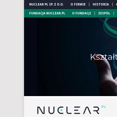
NUCLEAR PL SP. Z O.O.
O FIRMIE
HISTORIA
FUNDACJA NUCLEAR.PL
O FUNDACJI
ZESPÓŁ