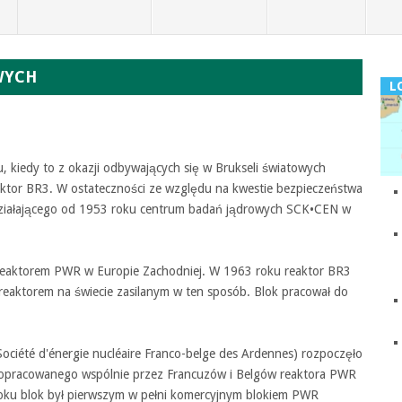
WYCH
L
ku, kiedy to z okazji odbywających się w Brukseli światowych
ktor BR3. W ostateczności ze względu na kwestie bezpieczeństwa
działającego od 1953 roku centrum badań jądrowych SCK•CEN w
 reaktorem PWR w Europie Zachodniej. W 1963 roku reaktor BR3
reaktorem na świecie zasilanym w ten sposób. Blok pracował do
Société d'énergie nucléaire Franco-belge des Ardennes) rozpoczęło
wę opracowanego wspólnie przez Francuzów i Belgów reaktora PWR
ku blok był pierwszym w pełni komercyjnym blokiem PWR