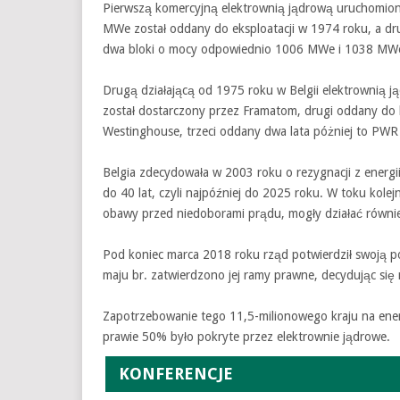
Pierwszą komercyjną elektrownią jądrową uruchomioną
MWe został oddany do eksploatacji w 1974 roku, a dr
dwa bloki o mocy odpowiednio 1006 MWe i 1038 MW
Drugą działającą od 1975 roku w Belgii elektrownią 
został dostarczony przez Framatom, drugi oddany do
Westinghouse, trzeci oddany dwa lata póżniej to PW
Belgia zdecydowała w 2003 roku o rezygnacji z energii 
do 40 lat, czyli najpóźniej do 2025 roku. W toku kolej
obawy przed niedoborami prądu, mogły działać równi
Pod koniec marca 2018 roku rząd potwierdził swoją p
maju br. zatwierdzono jej ramy prawne, decydując s
Zapotrzebowanie tego 11,5-milionowego kraju na ene
prawie 50% było pokryte przez elektrownie jądrowe.
KONFERENCJE