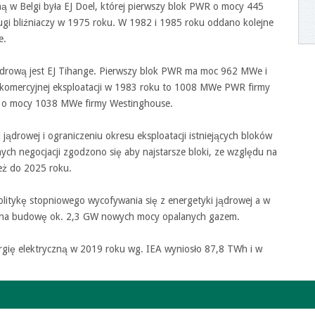
 w Belgi była EJ Doel, której pierwszy blok PWR o mocy 445
ugi bliźniaczy w 1975 roku. W 1982 i 1985 roku oddano kolejne
e.
jądrową jest EJ Tihange. Pierwszy blok PWR ma moc 962 MWe i
 komercyjnej eksploatacji w 1983 roku to 1008 MWe PWR firmy
R o mocy 1038 MWe firmy Westinghouse.
jądrowej i ograniczeniu okresu eksploatacji istniejących bloków
nych negocjacji zgodzono się aby najstarsze bloki, ze względu na
eż do 2025 roku.
olitykę stopniowego wycofywania się z energetyki jądrowej a w
ię na budowę ok. 2,3 GW nowych mocy opalanych gazem.
rgię elektryczną w 2019 roku wg. IEA wyniosło 87,8 TWh i w