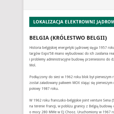
LOKALIZACJA ELEKTROWNI JĄDRO
BELGIA (KRÓLESTWO BELGII)
Historia belgijskiej energetyki jądrowej sięga 1957 ro
targów Expo’58 miano wybudować do ich zasilania rea
i problemy administracyjne budowę przeniesiono do 
Mol.
Podłączony do sieci w 1962 roku blok był pierwszym
został załadowany paliwem MOX stając się pierwszym 
połowy 1987 roku.
W 1962 roku francusko-belgijskie joint venture Sena (
na terenie Francji, w pobliżu granicy z Belgią budo
o mocy 280 MWe w EJ Chooz. Uruchomiony w 1967 ro