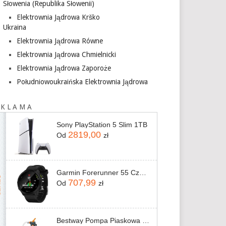
Słowenia (Republika Słowenii)
Elektrownia Jądrowa Krško
Ukraina
Elektrownia Jądrowa Równe
Elektrownia Jądrowa Chmielnicki
Elektrownia Jądrowa Zaporoże
Południowoukraińska Elektrownia Jądrowa
 K L A M A
Sony PlayStation 5 Slim 1TB
2819,00
Od
zł
Garmin Forerunner 55 Czarny (0100256210)
707,99
Od
zł
Bestway Pompa Piaskowa Do Basenów 3028L/h 58515