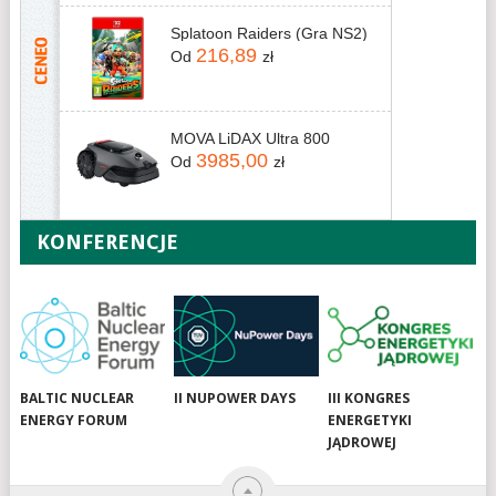
Splatoon Raiders (Gra NS2)
216,89
Od
zł
MOVA LiDAX Ultra 800
3985,00
Od
zł
KONFERENCJE
BALTIC NUCLEAR
II NUPOWER DAYS
III KONGRES
ENERGY FORUM
ENERGETYKI
JĄDROWEJ