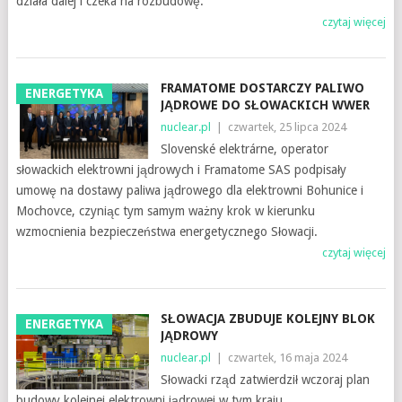
działa dalej i czeka na rozbudowę.
czytaj więcej
FRAMATOME DOSTARCZY PALIWO
ENERGETYKA
JĄDROWE DO SŁOWACKICH WWER
nuclear.pl
|
czwartek, 25 lipca 2024
Slovenské elektrárne, operator
słowackich elektrowni jądrowych i Framatome SAS podpisały
umowę na dostawy paliwa jądrowego dla elektrowni Bohunice i
Mochovce, czyniąc tym samym ważny krok w kierunku
wzmocnienia bezpieczeństwa energetycznego Słowacji.
czytaj więcej
SŁOWACJA ZBUDUJE KOLEJNY BLOK
ENERGETYKA
JĄDROWY
nuclear.pl
|
czwartek, 16 maja 2024
Słowacki rząd zatwierdził wczoraj plan
budowy kolejnej elektrowni jądrowej w tym kraju.