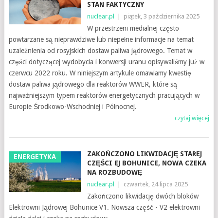
STAN FAKTYCZNY
nuclear.pl
|
piątek, 3 października 2025
W przestrzeni medialnej często
powtarzane są nieprawdziwe lub niepełne informacje na temat
uzależnienia od rosyjskich dostaw paliwa jądrowego. Temat w
części dotyczącej wydobycia i konwersji uranu opisywaliśmy już w
czerwcu 2022 roku. W niniejszym artykule omawiamy kwestię
dostaw paliwa jądrowego dla reaktorów WWER, które są
najważniejszym typem reaktorów energetycznych pracujących w
Europie Środkowo-Wschodniej i Północnej.
czytaj więcej
ZAKOŃCZONO LIKWIDACJĘ STAREJ
ENERGETYKA
CZĘŚCI EJ BOHUNICE, NOWA CZEKA
NA ROZBUDOWĘ
nuclear.pl
|
czwartek, 24 lipca 2025
Zakończono likwidację dwóch bloków
Elektrowni Jądrowej Bohunice V1. Nowsza część - V2 elektrowni