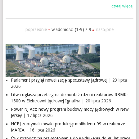
czytaj więcej
poprzednie
«
wiadomości (1-9) z 9
»
następne
Parlament przyjął nowelizację specustawy jądrowej
| 23 lipca
2026
Litwa ogłasza przetarg na demontaż rdzeni reaktorów RBMK-
1500 w Elektrowni Jądrowej Ignalina
| 20 lipca 2026
Power NJ Act: nowy program budowy mocy jądrowych w New
Jersey
| 17 lipca 2026
NCBJ zoptymalizowało produkcję molibdenu-99 w reaktorze
MARIA
| 16 lipca 2026
ČEZ rozpoczyna przygotowania do wydłużenia do 80 lat pracy