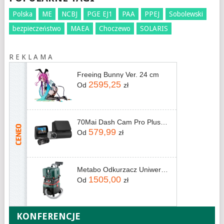
Polska
ME
NCBJ
PGE EJ1
PAA
PPEJ
Sobolewski
bezpieczeństwo
MAEA
Choczewo
SOLARIS
R E K L A M A
Freeing Bunny Ver. 24 cm
2595,25
Od
zł
70Mai Dash Cam Pro Plus+ A500S + Rc06
579,99
Od
zł
Metabo Odkurzacz Uniwersalny 1400W Asr 25L Sc
1505,00
Od
zł
KONFERENCJE