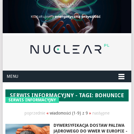
MENU
SERWIS INFORMACYJNY - TAGI: BOHUNICE
SERWIS INFORMACYJNY
poprzednie
«
wiadomości (1-9) z 9
»
następne
DYWERSYFIKACJA DOSTAW PALIWA
JĄDROWEGO DO WWER W EUROPIE -