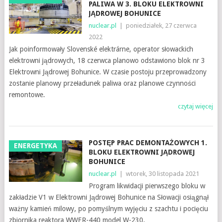
PALIWA W 3. BLOKU ELEKTROWNI
JĄDROWEJ BOHUNICE
nuclear.pl
|
poniedziałek, 27 czerwca
2022
Jak poinformowały Slovenské elektrárne, operator słowackich
elektrowni jądrowych, 18 czerwca planowo odstawiono blok nr 3
Elektrowni Jądrowej Bohunice. W czasie postoju przeprowadzony
zostanie planowy przeładunek paliwa oraz planowe czynności
remontowe.
czytaj więcej
POSTĘP PRAC DEMONTAŻOWYCH 1.
ENERGETYKA
BLOKU ELEKTROWNI JĄDROWEJ
BOHUNICE
nuclear.pl
|
wtorek, 30 listopada 2021
Program likwidacji pierwszego bloku w
zakładzie V1 w Elektrowni Jądrowej Bohunice na Słowacji osiągnął
ważny kamień milowy, po pomyślnym wyjęciu z szachtu i pocięciu
zbiornika reaktora WWER-440 model W-230.