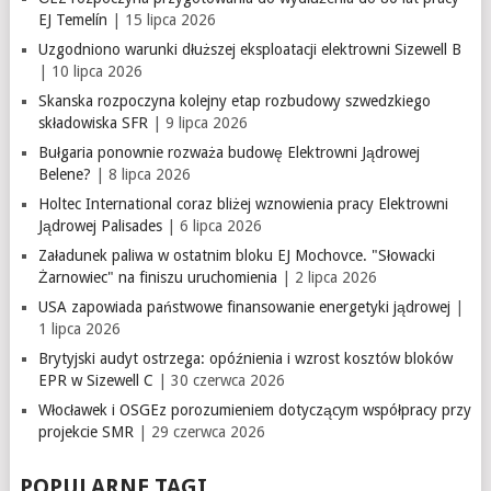
EJ Temelín
| 15 lipca 2026
Uzgodniono warunki dłuższej eksploatacji elektrowni Sizewell B
| 10 lipca 2026
Skanska rozpoczyna kolejny etap rozbudowy szwedzkiego
składowiska SFR
| 9 lipca 2026
Bułgaria ponownie rozważa budowę Elektrowni Jądrowej
Belene?
| 8 lipca 2026
Holtec International coraz bliżej wznowienia pracy Elektrowni
Jądrowej Palisades
| 6 lipca 2026
Załadunek paliwa w ostatnim bloku EJ Mochovce. "Słowacki
Żarnowiec" na finiszu uruchomienia
| 2 lipca 2026
USA zapowiada państwowe finansowanie energetyki jądrowej
|
1 lipca 2026
Brytyjski audyt ostrzega: opóźnienia i wzrost kosztów bloków
EPR w Sizewell C
| 30 czerwca 2026
Włocławek i OSGEz porozumieniem dotyczącym współpracy przy
projekcie SMR
| 29 czerwca 2026
POPULARNE TAGI