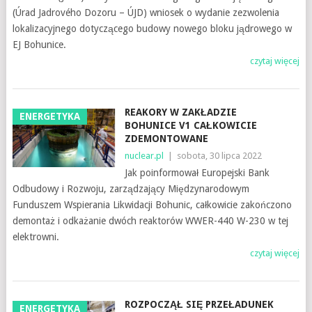
(Úrad Jadrového Dozoru – ÚJD) wniosek o wydanie zezwolenia
lokalizacyjnego dotyczącego budowy nowego bloku jądrowego w
EJ Bohunice.
czytaj więcej
REAKORY W ZAKŁADZIE
ENERGETYKA
BOHUNICE V1 CAŁKOWICIE
ZDEMONTOWANE
nuclear.pl
|
sobota, 30 lipca 2022
Jak poinformował Europejski Bank
Odbudowy i Rozwoju, zarządzający Międzynarodowym
Funduszem Wspierania Likwidacji Bohunic, całkowicie zakończono
demontaż i odkażanie dwóch reaktorów WWER-440 W-230 w tej
elektrowni.
czytaj więcej
ROZPOCZĄŁ SIĘ PRZEŁADUNEK
ENERGETYKA