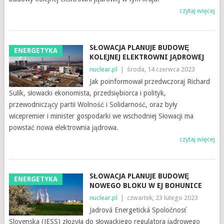
czytaj więcej
SŁOWACJA PLANUJE BUDOWĘ
ENERGETYKA
KOLEJNEJ ELEKTROWNI JĄDROWEJ
nuclear.pl
|
środa, 14 czerwca 2023
Jak poinformował przedwczoraj Richard
Sulík, słowacki ekonomista, przedsiębiorca i polityk,
przewodniczący partii Wolność i Solidarność, oraz były
wicepremier i minister gospodarki we wschodniej Słowacji ma
powstać nowa elektrownia jądrowa.
czytaj więcej
SŁOWACJA PLANUJE BUDOWĘ
ENERGETYKA
NOWEGO BLOKU W EJ BOHUNICE
nuclear.pl
|
czwartek, 23 lutego 2023
Jadrová Energetická Spoločnosť
Slovenska (JESS) złożyła do słowackiego regulatora jądrowego