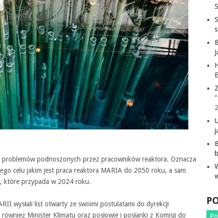
S
H
E
Z
"
j
B
o z problemów podnoszonych przez pracowników reaktora. Oznacza
nego celu jakim jest praca reaktora MARIA do 2050 roku, a sam
a, które przypada w 2024 roku.
P
I wysłali list otwarty ze swoimi postulatami do dyrekcji
wnież Minister Klimatu oraz posłowie i posłanki z Komisji do
Po