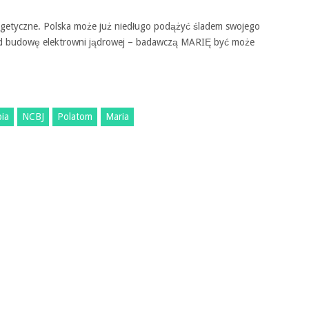
rgetyczne. Polska może już niedługo podążyć śladem swojego
 pod budowę elektrowni jądrowej – badawczą MARIĘ być może
pia
NCBJ
Polatom
Maria