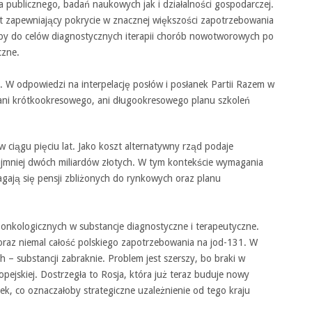
 publicznego, badań naukowych jak i działalności gospodarczej.
ent zapewniający pokrycie w znacznej większości zapotrzebowania
py do celów diagnostycznych iterapii chorób nowotworowych po
czne.
W odpowiedzi na interpelację posłów i posłanek Partii Razem w
ać ani krótkookresowego, ani długookresowego planu szkoleń
 ciągu pięciu lat. Jako koszt alternatywny rząd podaje
mniej dwóch miliardów złotych. W tym kontekście wymagania
ają się pensji zbliżonych do rynkowych oraz planu
onkologicznych w substancje diagnostyczne i terapeutyczne.
raz niemal całość polskiego zapotrzebowania na jod-131. W
h – substancji zabraknie. Problem jest szerszy, bo braki w
pejskiej. Dostrzegła to Rosja, która już teraz buduje nowy
nek, co oznaczałoby strategiczne uzależnienie od tego kraju