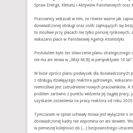
Spraw Energii, Klimatu i Aktywów Państwowych oraz K
Pracownicy wskazali w nim, że równie ważne jak zapow
doświadczonej obsługi oraz osób zajmujących się bezpi
to możliwe przy płacach nie tylko poniżej rynkowych, 
wskazano płace w Państwowej Agencji Atomistyki.
Postulatem było też stworzenie planu strategicznego
nie ma ani słowa w „Wizji NCBJ w perspektywie 10 lat”
W liście oprócz planu podwyżek dla doświadczonych p
z obsługą działającego reaktora jądrowego, wskazan
niemożliwe jest zatrudnienie nowych pracowników. A ty
problem zarówno z punktu widzenia jej ciągłej pracy, 
uzyskanie zezwolenia na pracę reaktora od roku 2025.
Tymczasem w opisie uchwały mowa jest wyłącznie o śr
doświadczonej kadry nie wspomina on ani słowem. Ws
w pierwszej kolejności do (...) bezpowrotnego utracenia