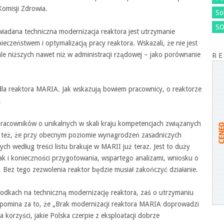
omisji Zdrowia.
So
SO
iadana techniczna modernizacja reaktora jest utrzymanie
eczeństwem i optymalizacją pracy reaktora. Wskazali, że nie jest
ale niższych nawet niż w administracji rządowej – jako porównanie
R E
 dla reaktora MARIA. Jak wskazują bowiem pracownicy, o reaktorze
.
racowników o unikalnych w skali kraju kompetencjach związanych
o też, że przy obecnym poziomie wynagrodzeń zasadniczych
ch według treści listu brakuje w MARII już teraz. Jest to duży
jak i konieczności przygotowania, wspartego analizami, wniosku o
 Bez tego zezwolenia reaktor będzie musiał zakończyć działanie.
odkach na techniczną modernizację reaktora, zaś o utrzymaniu
pomina za to, że „Brak modernizacji reaktora MARIA doprowadzi
 korzyści, jakie Polska czerpie z eksploatacji dobrze