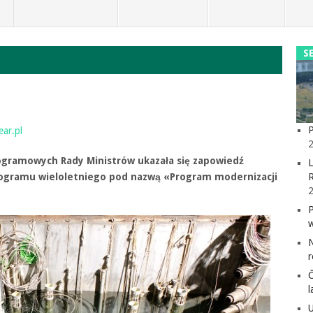
S
P
ear.pl
2
rogramowych Rady Ministrów ukazała się zapowiedź
L
rogramu wieloletniego pod nazwą «Program modernizacji
l
U