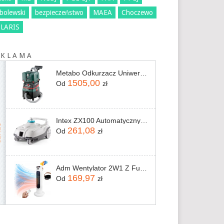
bolewski
bezpieczeństwo
MAEA
Choczewo
LARIS
 K L A M A
Metabo Odkurzacz Uniwersalny 1400W Asr 25L Sc
1505,00
Od
zł
Intex ZX100 Automatyczny Czyściciel Dna I Ścian Basenów 28006
261,08
Od
zł
Adm Wentylator 2W1 Z Funkcją Ogrzewania I Chłodzenia
169,97
Od
zł