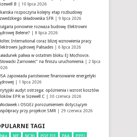
izewell B
| 10 lipca 2026
Skanska rozpoczyna kolejny etap rozbudowy
szwedzkiego składowiska SFR
| 9 lipca 2026
Bułgaria ponownie rozważa budowę Elektrowni
Jądrowej Belene?
| 8 lipca 2026
oltec International coraz bliżej wznowienia pracy
lektrowni Jądrowej Palisades
| 6 lipca 2026
aładunek paliwa w ostatnim bloku EJ Mochovce.
Słowacki Żarnowiec" na finiszu uruchomienia
| 2 lipca
2026
USA zapowiada państwowe finansowanie energetyki
ądrowej
| 1 lipca 2026
rytyjski audyt ostrzega: opóźnienia i wzrost kosztów
bloków EPR w Sizewell C
| 30 czerwca 2026
Włocławek i OSGEz porozumieniem dotyczącym
współpracy przy projekcie SMR
| 29 czerwca 2026
OPULARNE TAGI
lska
ME
NCBJ
PGE EJ1
PAA
PPEJ