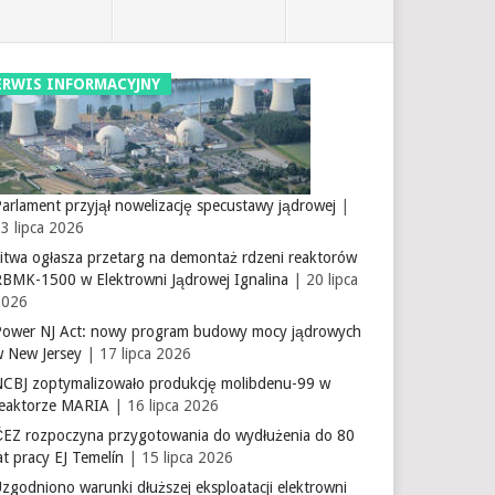
ERWIS INFORMACYJNY
arlament przyjął nowelizację specustawy jądrowej
|
3 lipca 2026
itwa ogłasza przetarg na demontaż rdzeni reaktorów
RBMK-1500 w Elektrowni Jądrowej Ignalina
| 20 lipca
2026
Power NJ Act: nowy program budowy mocy jądrowych
w New Jersey
| 17 lipca 2026
NCBJ zoptymalizowało produkcję molibdenu-99 w
reaktorze MARIA
| 16 lipca 2026
ČEZ rozpoczyna przygotowania do wydłużenia do 80
at pracy EJ Temelín
| 15 lipca 2026
zgodniono warunki dłuższej eksploatacji elektrowni