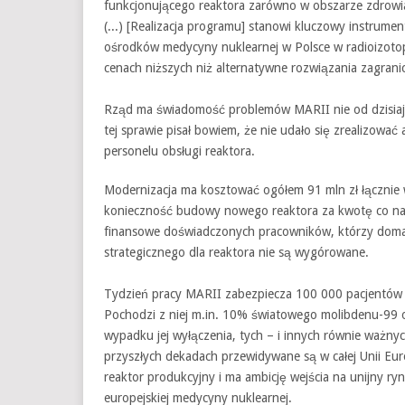
funkcjonującego reaktora zarówno w obszarze zdrowia
(...) [Realizacja programu] stanowi kluczowy instrum
ośrodków medycyny nuklearnej w Polsce w radioizoto
cenach niższych niż alternatywne rozwiązania zagrani
Rząd ma świadomość problemów MARII nie od dzisiaj. 
tej sprawie pisał bowiem, że nie udało się zrealizow
personelu obsługi reaktora.
Modernizacja ma kosztować ogółem 91 mln zł łącznie w
konieczność budowy nowego reaktora za kwotę co naj
finansowe doświadczonych pracowników, którzy domag
strategicznego dla reaktora nie są wygórowane.
Tydzień pracy MARII zabezpiecza 100 000 pacjentów 
Pochodzi z niej m.in. 10% światowego molibdenu-99 o
wypadku jej wyłączenia, tych – i innych równie ważnyc
przyszłych dekadach przewidywane są w całej Unii Euro
reaktor produkcyjny i ma ambicję wejścia na unijny ry
europejskiej medycyny nuklearnej.