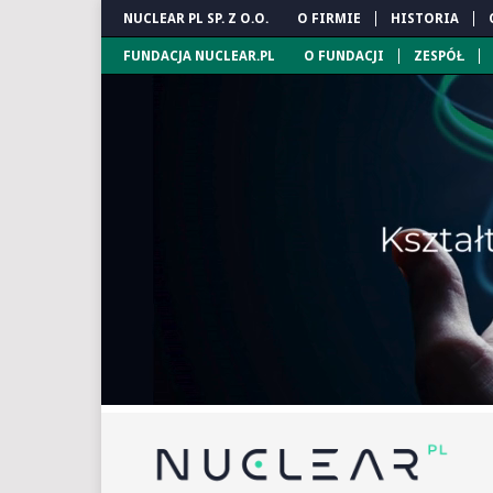
NUCLEAR PL SP. Z O.O.
O FIRMIE
HISTORIA
FUNDACJA NUCLEAR.PL
O FUNDACJI
ZESPÓŁ