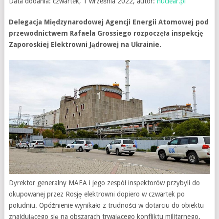
Data dodania: czwartek, 1 września 2022, autor:
nuclear.pl
Delegacja Międzynarodowej Agencji Energii Atomowej pod
przewodnictwem Rafaela Grossiego rozpoczęła inspekcję
Zaporoskiej Elektrowni Jądrowej na Ukrainie.
Dyrektor generalny MAEA i jego zespół inspektorów przybyli do
okupowanej przez Rosję elektrowni dopiero w czwartek po
południu. Opóźnienie wynikało z trudności w dotarciu do obiektu
znajdującego się na obszarach trwającego konfliktu militarnego.