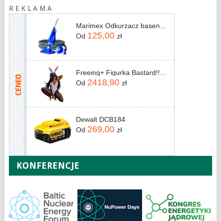
R E K L A M A
Marimex Odkurzacz basenowy Star Vac 10800011
125,00
Od
zł
Freeing+ Figurka Bastard!! Heavy Metal, Dark Fantasy 1/4 Arshes Nei: Bunny 30 cm
2418,90
Od
zł
Dewalt DCB184
269,00
Od
zł
KONFERENCJE