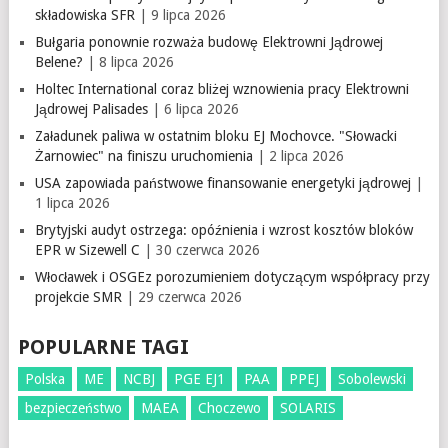
składowiska SFR
| 9 lipca 2026
Bułgaria ponownie rozważa budowę Elektrowni Jądrowej
Belene?
| 8 lipca 2026
Holtec International coraz bliżej wznowienia pracy Elektrowni
Jądrowej Palisades
| 6 lipca 2026
Załadunek paliwa w ostatnim bloku EJ Mochovce. "Słowacki
Żarnowiec" na finiszu uruchomienia
| 2 lipca 2026
USA zapowiada państwowe finansowanie energetyki jądrowej
|
1 lipca 2026
Brytyjski audyt ostrzega: opóźnienia i wzrost kosztów bloków
EPR w Sizewell C
| 30 czerwca 2026
Włocławek i OSGEz porozumieniem dotyczącym współpracy przy
projekcie SMR
| 29 czerwca 2026
POPULARNE TAGI
Polska
ME
NCBJ
PGE EJ1
PAA
PPEJ
Sobolewski
bezpieczeństwo
MAEA
Choczewo
SOLARIS