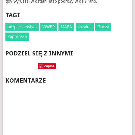
gdy wyruszał w ostatni etap podróży w dziś rano.
TAGI
bezpieczeństwo
WWER
MAEA
Ukraina
Grossi
Zaporoska
PODZIEL SIĘ Z INNYMI
Zapisz
KOMENTARZE