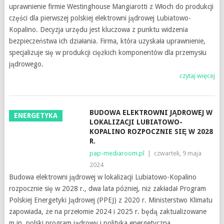
uprawnienie firmie Westinghouse Mangiarotti z Włoch do produkcji
części dla pierwszej polskiej elektrowni jądrowej Lubiatowo-
Kopalino. Decyzja urzędu jest kluczowa z punktu widzenia
bezpieczeństwa ich działania. Firma, która uzyskała uprawnienie,
specjalizuje się w produkcji ciężkich komponentów dla przemysłu
jądrowego.
czytaj więcej
BUDOWA ELEKTROWNI JĄDROWEJ W
ENERGETYKA
LOKALIZACJI LUBIATOWO-
KOPALINO ROZPOCZNIE SIĘ W 2028
R.
pap-mediaroom.pl
|
czwartek, 9 maja
2024
Budowa elektrowni jądrowej w lokalizacji Lubiatowo-Kopalino
rozpocznie się w 2028 r., dwa lata później, niż zakładał Program
Polskiej Energetyki Jądrowej (PPEJ) z 2020 r. Ministerstwo Klimatu
zapowiada, że na przełomie 2024 i 2025 r. będą zaktualizowane
m.in. polski program jądrowy i polityka energetyczna.