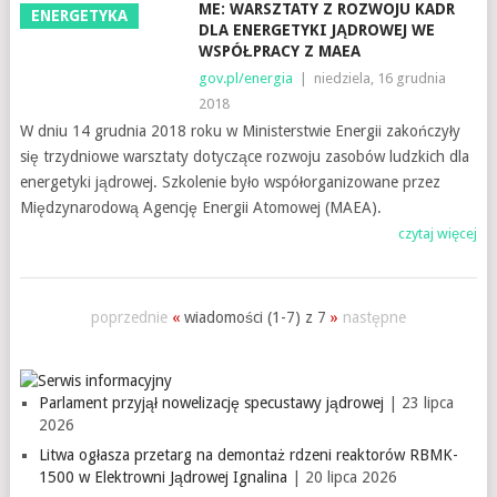
ME: WARSZTATY Z ROZWOJU KADR
ENERGETYKA
DLA ENERGETYKI JĄDROWEJ WE
WSPÓŁPRACY Z MAEA
gov.pl/energia
|
niedziela, 16 grudnia
2018
W dniu 14 grudnia 2018 roku w Ministerstwie Energii zakończyły
się trzydniowe warsztaty dotyczące rozwoju zasobów ludzkich dla
energetyki jądrowej. Szkolenie było współorganizowane przez
Międzynarodową Agencję Energii Atomowej (MAEA).
czytaj więcej
poprzednie
«
wiadomości (1-7) z 7
»
następne
Parlament przyjął nowelizację specustawy jądrowej
| 23 lipca
2026
Litwa ogłasza przetarg na demontaż rdzeni reaktorów RBMK-
1500 w Elektrowni Jądrowej Ignalina
| 20 lipca 2026