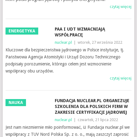
czytaj więcej
PAA I UDT WZMACNIAJĄ
ENERGETYKA
WSPÓŁPRACĘ
nuclear.pl
|
wtorek, 27 września 2022
Kluczowe dla bezpieczeństwa jądrowego w Polsce instytucje, tj.
Państwowa Agencja Atomistyki i Urząd Dozoru Technicznego
podpisały porozumienie, którego celem jest wzmocnienie
współpracy obu urzędów.
czytaj więcej
FUNDACJA NUCLEAR.PL ORGANIZUJE
NAUKA
SZKOLENIA DLA POLSKICH FIRM W
ZAKRESIE CERTYFIKACJI JĄDROWEJ
nuclear.pl
|
czwartek, 21 lipca 2022
Jest nam niezmiernie miło poinformować, iż Fundacja nuclear.pl we
współpracy z TUV Nord Polska Sp. z o. o., mają zaszczyt zaprosić