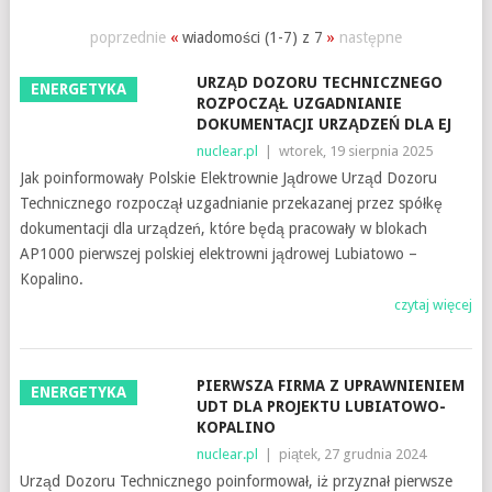
poprzednie
«
wiadomości (1-7) z 7
»
następne
URZĄD DOZORU TECHNICZNEGO
ENERGETYKA
ROZPOCZĄŁ UZGADNIANIE
DOKUMENTACJI URZĄDZEŃ DLA EJ
nuclear.pl
|
wtorek, 19 sierpnia 2025
Jak poinformowały Polskie Elektrownie Jądrowe Urząd Dozoru
Technicznego rozpoczął uzgadnianie przekazanej przez spółkę
dokumentacji dla urządzeń, które będą pracowały w blokach
AP1000 pierwszej polskiej elektrowni jądrowej Lubiatowo –
Kopalino.
czytaj więcej
PIERWSZA FIRMA Z UPRAWNIENIEM
ENERGETYKA
UDT DLA PROJEKTU LUBIATOWO-
KOPALINO
nuclear.pl
|
piątek, 27 grudnia 2024
Urząd Dozoru Technicznego poinformował, iż przyznał pierwsze