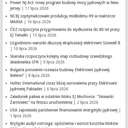
Power NJ Act: nowy program budowy mocy jądrowych w New
Jersey
| 17 lipca 2026
NCBJ zoptymalizowało produkcję molibdenu-99 w reaktorze
MARIA
| 16 lipca 2026
ČEZ rozpoczyna przygotowania do wydłużenia do 80 lat pracy
EJ Temelín
| 15 lipca 2026
Uzgodniono warunki dłuższej eksploatacji elektrowni Sizewell B
| 10 lipca 2026
Skanska rozpoczyna kolejny etap rozbudowy szwedzkiego
składowiska SFR
| 9 lipca 2026
Bułgaria ponownie rozważa budowę Elektrowni Jądrowej
Belene?
| 8 lipca 2026
Holtec International coraz bliżej wznowienia pracy Elektrowni
Jądrowej Palisades
| 6 lipca 2026
Załadunek paliwa w ostatnim bloku EJ Mochovce. "Słowacki
Żarnowiec" na finiszu uruchomienia
| 2 lipca 2026
USA zapowiada państwowe finansowanie energetyki jądrowej
|
1 lipca 2026
Brytyjski audyt ostrzega: opóźnienia i wzrost kosztów bloków