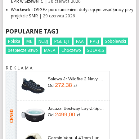
EPR w Sizewell C
| 30 czerwca 2026
Włocławek i OSGEz porozumieniem dotyczącym współpracy przy
projekcie SMR
| 29 czerwca 2026
POPULARNE TAGI
Polska
ME
NCBJ
PGE EJ1
PAA
PPEJ
Sobolewski
bezpieczeństwo
MAEA
Choczewo
SOLARIS
R E K L A M A
Salewa Jr Wildfire 2 Navy Blazer Java Blue
272,38
Od
zł
Jacuzzi Bestway Lay-Z-Spa Miami 60059 196x66cm
2499,00
Od
zł
Garmin Venu 4 41mm Lunar gold z paskiem silikonowym w kolorze Bone