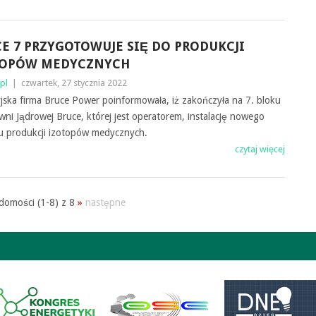
E 7 PRZYGOTOWUJE SIĘ DO PRODUKCJI
TOPÓW MEDYCZNYCH
pl
|
czwartek, 27 stycznia 2022
ska firma Bruce Power poinformowała, iż zakończyła na 7. bloku
wni Jądrowej Bruce, której jest operatorem, instalację nowego
u produkcji izotopów medycznych.
czytaj więcej
domości (1-8) z 8
»
następne