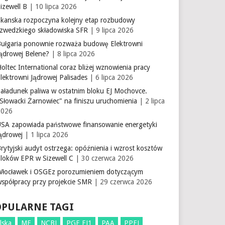
izewell B
| 10 lipca 2026
Skanska rozpoczyna kolejny etap rozbudowy
szwedzkiego składowiska SFR
| 9 lipca 2026
Bułgaria ponownie rozważa budowę Elektrowni
Jądrowej Belene?
| 8 lipca 2026
oltec International coraz bliżej wznowienia pracy
lektrowni Jądrowej Palisades
| 6 lipca 2026
aładunek paliwa w ostatnim bloku EJ Mochovce.
Słowacki Żarnowiec" na finiszu uruchomienia
| 2 lipca
2026
USA zapowiada państwowe finansowanie energetyki
ądrowej
| 1 lipca 2026
rytyjski audyt ostrzega: opóźnienia i wzrost kosztów
bloków EPR w Sizewell C
| 30 czerwca 2026
Włocławek i OSGEz porozumieniem dotyczącym
współpracy przy projekcie SMR
| 29 czerwca 2026
OPULARNE TAGI
lska
ME
NCBJ
PGE EJ1
PAA
PPEJ