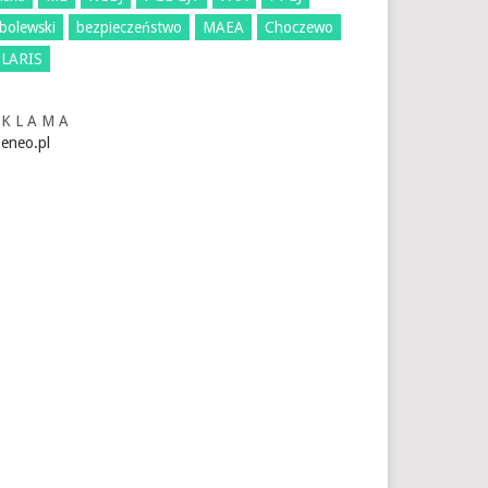
bolewski
bezpieczeństwo
MAEA
Choczewo
LARIS
 K L A M A