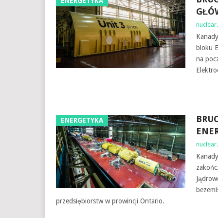
ENERGETYKA
GŁÓ
nuclear.
Kanadyj
bloku E
na poc
Elektro
BRUC
ENERGETYKA
ENER
nuclear.
Kanady
zakońc
Jądrowe
bezemis
przedsiębiorstw w prowincji Ontario.