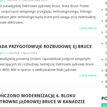
pl
|
sobota, 21 października 2023
S
r kanadyjskiej Elektrowni Jądrowej Bruce, firma Bruce Power,
ła rozpoczęcie wstępnego przeglądu technologicznego, którego
wskaże jakie technologie będą brane pod uwagę przy ewentualnej
owie elektrowni.
czytaj więcej
H
E
Z
DA PRZYGOTOWUJE ROZBUDOWĘ EJ BRUCE
"
pl
|
czwartek, 6 lipca 2023
nadyjskiej prowincji Ontario zapowiedział podjęcie wstępnych
j
ierzających do rozbudowy tamtejszej Elektrowni Jądrowej Bruce
o 4800 MW w oparciu o wielkoskalowe bloki jądrowe.
B
czytaj więcej
ŃCZONO MODERNIZACJĘ 6. BLOKU
P
TROWNI JĄDROWEJ BRUCE W KANADZIE
Po