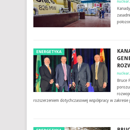
nuclear.
Kanady
zasadni
położon
KANA
ENERGETYKA
GEN
ROZ
nuclear.
Bruce P
porozu
rozwoj
rozszerzeniem dotychczasowej współpracy w zakresi
BRUC