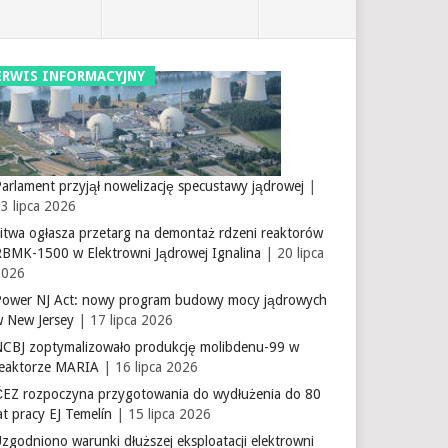
ERWIS INFORMACYJNY
arlament przyjął nowelizację specustawy jądrowej
|
3 lipca 2026
itwa ogłasza przetarg na demontaż rdzeni reaktorów
RBMK-1500 w Elektrowni Jądrowej Ignalina
| 20 lipca
2026
Power NJ Act: nowy program budowy mocy jądrowych
w New Jersey
| 17 lipca 2026
NCBJ zoptymalizowało produkcję molibdenu-99 w
reaktorze MARIA
| 16 lipca 2026
ČEZ rozpoczyna przygotowania do wydłużenia do 80
at pracy EJ Temelín
| 15 lipca 2026
zgodniono warunki dłuższej eksploatacji elektrowni