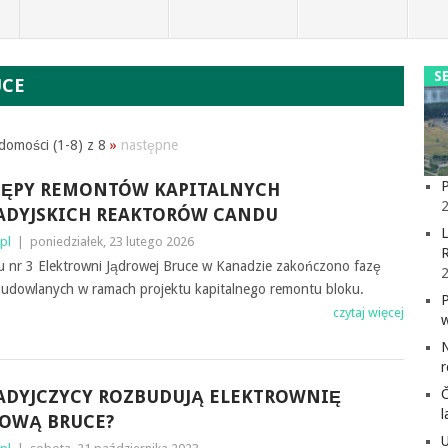
S
UCE
domości (1-8) z 8
»
następne
P
TĘPY REMONTÓW KAPITALNYCH
2
ADYJSKICH REAKTORÓW CANDU
L
pl
|
poniedziałek, 23 lutego 2026
u nr 3 Elektrowni Jądrowej Bruce w Kanadzie zakończono fazę
budowlanych w ramach projektu kapitalnego remontu bloku.
czytaj więcej
ADYJCZYCY ROZBUDUJĄ ELEKTROWNIĘ
l
ROWĄ BRUCE?
U