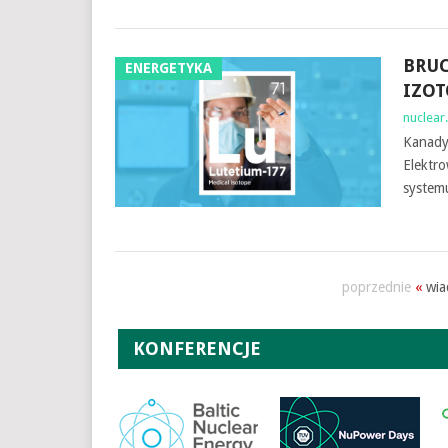
BRUC
ENERGETYKA
IZO
nuclear.
Kanadyj
Elektro
system
poprzednie
«
wia
KONFERENCJE