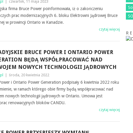
pl
|
czwartek, 11 maja 2023
So
jska firma Bruce Power poinformowała, iż o zakończeniu
czych prac modernizacyjnych 6. bloku Elektrowni Jądrowej Bruce
SO
ej w prowincji Ontario w Kanadzie.
czytaj więcej
R E
DYJSKIE BRUCE POWER I ONTARIO POWER
ERATION BĘDĄ WSPÓŁPRACOWAĆ NAD
WOJEM NOWYCH TECHNOLOGII JĄDROWYCH
pl
|
środa, 20 kwietnia 2022
ower i Ontario Power Generation podpisały 6 kwietnia 2022 roku
mienie, w ramach którego obie firmy będą współpracować nad
em nowych technologii jądrowych w Ontario. Umowa jest
e prac renowacyjnych bloków CANDU.
czytaj więcej
E POWER PRZYSPIESZY WYMIANĘ