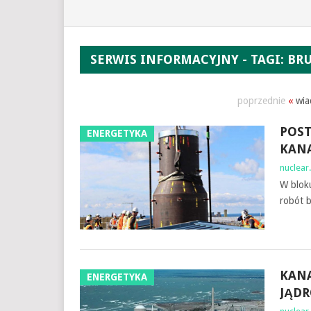
SERWIS INFORMACYJNY - TAGI: BR
poprzednie
«
wia
POS
ENERGETYKA
KAN
nuclear.
W blok
robót 
KAN
ENERGETYKA
JĄD