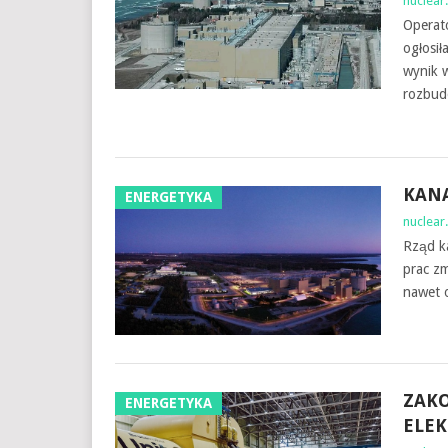
nuclear.
Operato
ogłosi
wynik 
rozbud
KANA
ENERGETYKA
nuclear.
Rząd ka
prac zm
nawet 
ZAKO
ENERGETYKA
ELEK