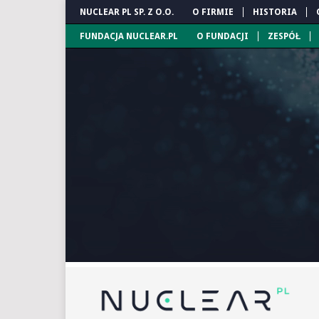
NUCLEAR PL SP. Z O.O.
O FIRMIE
HISTORIA
FUNDACJA NUCLEAR.PL
O FUNDACJI
ZESPÓŁ