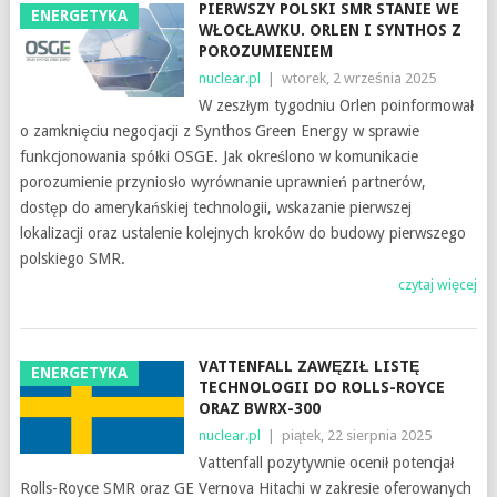
PIERWSZY POLSKI SMR STANIE WE
ENERGETYKA
WŁOCŁAWKU. ORLEN I SYNTHOS Z
POROZUMIENIEM
nuclear.pl
|
wtorek, 2 września 2025
W zeszłym tygodniu Orlen poinformował
o zamknięciu negocjacji z Synthos Green Energy w sprawie
funkcjonowania spółki OSGE. Jak określono w komunikacie
porozumienie przyniosło wyrównanie uprawnień partnerów,
dostęp do amerykańskiej technologii, wskazanie pierwszej
lokalizacji oraz ustalenie kolejnych kroków do budowy pierwszego
polskiego SMR.
czytaj więcej
VATTENFALL ZAWĘZIŁ LISTĘ
ENERGETYKA
TECHNOLOGII DO ROLLS-ROYCE
ORAZ BWRX-300
nuclear.pl
|
piątek, 22 sierpnia 2025
Vattenfall pozytywnie ocenił potencjał
Rolls-Royce SMR oraz GE Vernova Hitachi w zakresie oferowanych