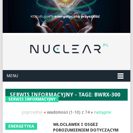
MENU
SERWIS INFORMACYJNY - TAGI: BWRX-300
SERWIS INFORMACYJNY
poprzednie
«
wiadomości (1-10) z 74
»
następne
WŁOCŁAWEK I OSGEZ
ENERGETYKA
POROZUMIENIEM DOTYCZĄCYM