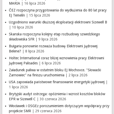
MARIA
| 16 lipca 2026
ČEZ rozpoczyna przygotowania do wydłużenia do 80 lat pracy
EJ Temelín
| 15 lipca 2026
Uzgodniono warunki dłuższej eksploatacji elektrowni Sizewell B
| 10 lipca 2026
Skanska rozpoczyna kolejny etap rozbudowy szwedzkiego
składowiska SFR
| 9 lipca 2026
Bułgaria ponownie rozważa budowę Elektrowni Jądrowej
Belene?
| 8 lipca 2026
Holtec International coraz bliżej wznowienia pracy Elektrowni
Jądrowej Palisades
| 6 lipca 2026
Załadunek paliwa w ostatnim bloku EJ Mochovce. "Słowacki
Żarnowiec" na finiszu uruchomienia
| 2 lipca 2026
USA zapowiada państwowe finansowanie energetyki jądrowej
|
1 lipca 2026
Brytyjski audyt ostrzega: opóźnienia i wzrost kosztów bloków
EPR w Sizewell C
| 30 czerwca 2026
Włocławek i OSGEz porozumieniem dotyczącym współpracy przy
projekcie SMR
| 29 czerwca 2026