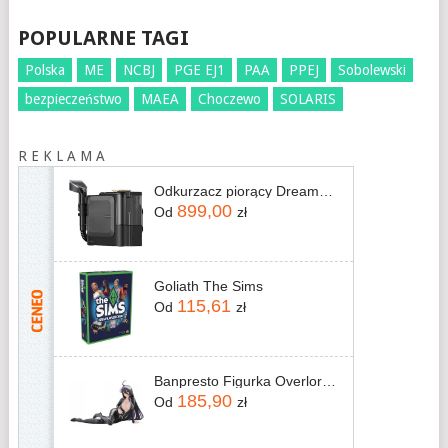
POPULARNE TAGI
Polska
ME
NCBJ
PGE EJ1
PAA
PPEJ
Sobolewski
bezpieczeństwo
MAEA
Choczewo
SOLARIS
R E K L A M A
Odkurzacz piorący Dreame N20 Steam Czarny
899,00
Od
zł
Goliath The Sims
115,61
Od
zł
Banpresto Figurka Overlord Relax Time Albedo 18cm
185,90
Od
zł