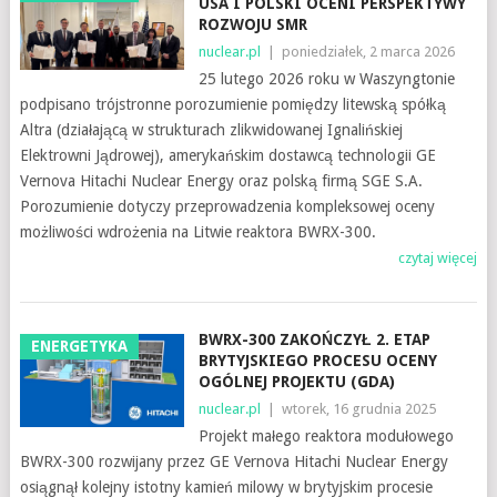
USA I POLSKI OCENI PERSPEKTYWY
ROZWOJU SMR
nuclear.pl
|
poniedziałek, 2 marca 2026
25 lutego 2026 roku w Waszyngtonie
podpisano trójstronne porozumienie pomiędzy litewską spółką
Altra (działającą w strukturach zlikwidowanej Ignalińskiej
Elektrowni Jądrowej), amerykańskim dostawcą technologii GE
Vernova Hitachi Nuclear Energy oraz polską firmą SGE S.A.
Porozumienie dotyczy przeprowadzenia kompleksowej oceny
możliwości wdrożenia na Litwie reaktora BWRX-300.
czytaj więcej
BWRX-300 ZAKOŃCZYŁ 2. ETAP
ENERGETYKA
BRYTYJSKIEGO PROCESU OCENY
OGÓLNEJ PROJEKTU (GDA)
nuclear.pl
|
wtorek, 16 grudnia 2025
Projekt małego reaktora modułowego
BWRX-300 rozwijany przez GE Vernova Hitachi Nuclear Energy
osiągnął kolejny istotny kamień milowy w brytyjskim procesie