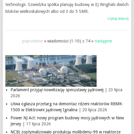
technologii. Szwedzka spółka planuję budowę w EJ Ringhals dwóch
bloków wielkoskalowych albo od 3 do 5 SMR.
czytaj więcej
poprzednie
«
wiadomości (1-10) z 74
»
następne
Parlament przyjął nowelizację specustawy jądrowej
| 23 lipca
2026
Litwa ogłasza przetarg na demontaż rdzeni reaktorów RBMK-
1500 w Elektrowni Jądrowej Ignalina
| 20 lipca 2026
Power NJ Act: nowy program budowy mocy jądrowych w New
Jersey
| 17 lipca 2026
NCBJ zoptymalizowało produkcję molibdenu-99 w reaktorze