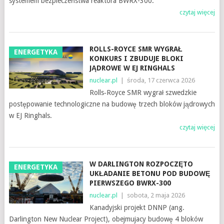
systemem bezpieczeństwa reaktora BWRX-300.
czytaj więcej
ROLLS-ROYCE SMR WYGRAŁ
ENERGETYKA
KONKURS I ZBUDUJE BLOKI
JĄDROWE W EJ RINGHALS
nuclear.pl
|
środa, 17 czerwca 2026
Rolls‑Royce SMR wygrał szwedzkie
postępowanie technologiczne na budowę trzech bloków jądrowych
w EJ Ringhals.
czytaj więcej
W DARLINGTON ROZPOCZĘTO
ENERGETYKA
UKŁADANIE BETONU POD BUDOWĘ
PIERWSZEGO BWRX-300
nuclear.pl
|
sobota, 2 maja 2026
Kanadyjski projekt DNNP (ang.
Darlington New Nuclear Project), obejmujacy budowę 4 bloków