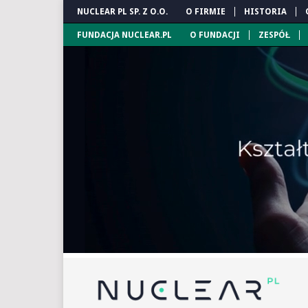
NUCLEAR PL SP. Z O.O.
O FIRMIE
HISTORIA
FUNDACJA NUCLEAR.PL
O FUNDACJI
ZESPÓŁ