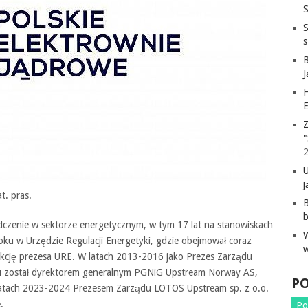
S
H
E
Z
"
j
t. pras.
B
czenie w sektorze energetycznym, w tym 17 lat na stanowiskach
ku w Urzędzie Regulacji Energetyki, gdzie obejmował coraz
kcję prezesa URE. W latach 2013-2016 jako Prezes Zarządu
u został dyrektorem generalnym PGNiG Upstream Norway AS,
P
latach 2023-2024 Prezesem Zarządu LOTOS Upstream sp. z o.o.
.
Po