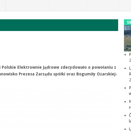
S
P
2
Polskie Elektrownie Jądrowe zdecydowało o powołaniu z
L
anowisko Prezesa Zarządu spółki oraz Bogumiły Ożarskiej-
l
U