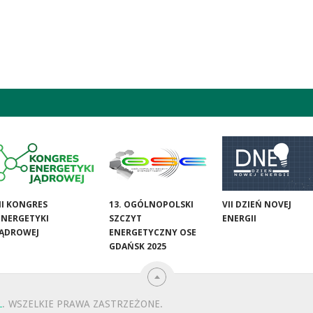
III KONGRES
13. OGÓLNOPOLSKI
VII DZIEŃ NOVEJ
ENERGETYKI
SZCZYT
ENERGII
JĄDROWEJ
ENERGETYCZNY OSE
GDAŃSK 2025
L
.
WSZELKIE PRAWA ZASTRZEŻONE.