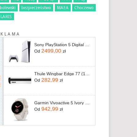
bolewski
bezpieczeństwo
MAEA
Choczewo
LARIS
 K L A M A
Sony PlayStation 5 Digital Slim 825GB
2499,00
Od
zł
Thule Wingbar Edge 77 (1-Pack) 721200
282,99
Od
zł
Garmin Vivoactive 5 Ivory (010-02862-11)
942,99
Od
zł