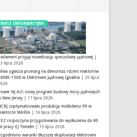
ERWIS INFORMACYJNY
arlament przyjął nowelizację specustawy jądrowej
|
3 lipca 2026
itwa ogłasza przetarg na demontaż rdzeni reaktorów
RBMK-1500 w Elektrowni Jądrowej Ignalina
| 20 lipca
2026
Power NJ Act: nowy program budowy mocy jądrowych
w New Jersey
| 17 lipca 2026
NCBJ zoptymalizowało produkcję molibdenu-99 w
reaktorze MARIA
| 16 lipca 2026
ČEZ rozpoczyna przygotowania do wydłużenia do 80
at pracy EJ Temelín
| 15 lipca 2026
zgodniono warunki dłuższej eksploatacji elektrowni