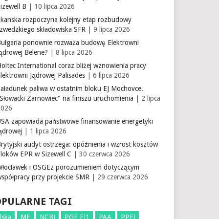
izewell B
| 10 lipca 2026
Skanska rozpoczyna kolejny etap rozbudowy
szwedzkiego składowiska SFR
| 9 lipca 2026
Bułgaria ponownie rozważa budowę Elektrowni
Jądrowej Belene?
| 8 lipca 2026
oltec International coraz bliżej wznowienia pracy
lektrowni Jądrowej Palisades
| 6 lipca 2026
aładunek paliwa w ostatnim bloku EJ Mochovce.
Słowacki Żarnowiec" na finiszu uruchomienia
| 2 lipca
2026
USA zapowiada państwowe finansowanie energetyki
ądrowej
| 1 lipca 2026
rytyjski audyt ostrzega: opóźnienia i wzrost kosztów
bloków EPR w Sizewell C
| 30 czerwca 2026
Włocławek i OSGEz porozumieniem dotyczącym
współpracy przy projekcie SMR
| 29 czerwca 2026
OPULARNE TAGI
lska
ME
NCBJ
PGE EJ1
PAA
PPEJ