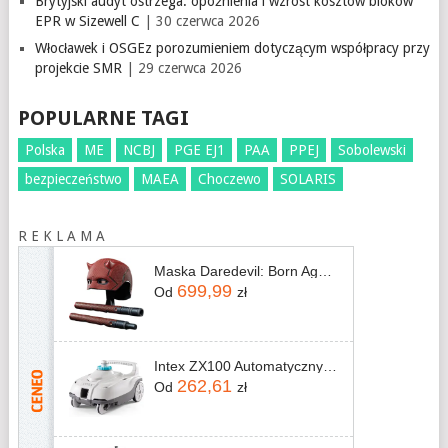
Brytyjski audyt ostrzega: opóźnienia i wzrost kosztów bloków
EPR w Sizewell C
| 30 czerwca 2026
Włocławek i OSGEz porozumieniem dotyczącym współpracy przy
projekcie SMR
| 29 czerwca 2026
POPULARNE TAGI
Polska
ME
NCBJ
PGE EJ1
PAA
PPEJ
Sobolewski
bezpieczeństwo
MAEA
Choczewo
SOLARIS
R E K L A M A
Maska Daredevil: Born Again Premium Roleplay Mask and Billy Club
699,99
Od
zł
Intex ZX100 Automatyczny Czyściciel Dna I Ścian Basenów 28006
262,61
Od
zł