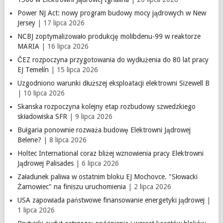
Power NJ Act: nowy program budowy mocy jądrowych w New
Jersey
| 17 lipca 2026
NCBJ zoptymalizowało produkcję molibdenu-99 w reaktorze
MARIA
| 16 lipca 2026
ČEZ rozpoczyna przygotowania do wydłużenia do 80 lat pracy
EJ Temelín
| 15 lipca 2026
Uzgodniono warunki dłuższej eksploatacji elektrowni Sizewell B
| 10 lipca 2026
Skanska rozpoczyna kolejny etap rozbudowy szwedzkiego
składowiska SFR
| 9 lipca 2026
Bułgaria ponownie rozważa budowę Elektrowni Jądrowej
Belene?
| 8 lipca 2026
Holtec International coraz bliżej wznowienia pracy Elektrowni
Jądrowej Palisades
| 6 lipca 2026
Załadunek paliwa w ostatnim bloku EJ Mochovce. "Słowacki
Żarnowiec" na finiszu uruchomienia
| 2 lipca 2026
USA zapowiada państwowe finansowanie energetyki jądrowej
|
1 lipca 2026