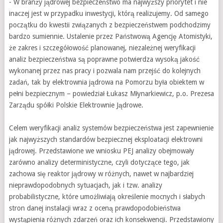
- W branży jądrowej bezpieczeństwo ma najwyższy priorytet i nie
inaczej jest w przypadku inwestycji, którą realizujemy. Od samego
początku do kwestii związanych z bezpieczeństwem podchodzimy
bardzo sumiennie. Ustalenie przez Państwową Agencję Atomistyki,
że zakres i szczegółowość planowanej, niezależnej weryfikacji
analiz bezpieczeństwa są poprawne potwierdza wysoką jakość
wykonanej przez nas pracy i pozwala nam przejść do kolejnych
zadań, tak by elektrownia jądrowa na Pomorzu była obiektem w
pełni bezpiecznym – powiedział Łukasz Młynarkiewicz, p.o. Prezesa
Zarządu spółki Polskie Elektrownie Jądrowe.
Celem weryfikacji analiz systemów bezpieczeństwa jest zapewnienie
jak najwyższych standardów bezpiecznej eksploatacji elektrowni
jądrowej. Przedstawione we wniosku PEJ analizy obejmowały
zarówno analizy deterministyczne, czyli dotyczące tego, jak
zachowa się reaktor jądrowy w różnych, nawet w najbardziej
nieprawdopodobnych sytuacjach, jak i tzw. analizy
probabilistyczne, które umożliwiają określenie mocnych i słabych
stron danej instalacji wraz z oceną prawdopodobieństwa
wystąpienia różnych zdarzeń oraz ich konsekwencji. Przedstawiony