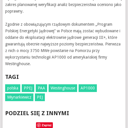
zakres planowanej weryfikacji analiz bezpieczeństwa oceniono jako
poprawny.
Zgodnie z obowiązującym rządowym dokumentem „Program
Polskiej Energetyki Jądrowej” w Polsce mają zostać wybudowane i
oddane do eksploatacji elektrownie jądrowe generacji III+, które
gwarantują obecnie najwyższe poziomy bezpieczeństwa. Pierwsza
z nich o mocy 3750 MWe powstanie na Pomorzu przy
wykorzystaniu technologii AP1000 od amerykańskiej firmy
Westinghouse.
TAGI
polska
PPEJ
PAA
Westinghouse
AP1000
Młynarkiewicz
PEJ
PODZIEL SIĘ Z INNYMI
Zapisz