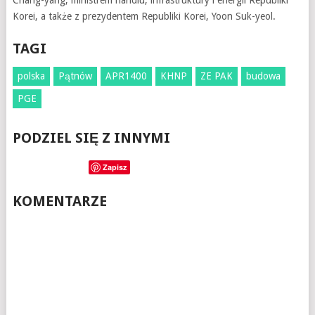
Chang-yang, ministrem handlu, infrastruktury i energii Republiki
Korei, a także z prezydentem Republiki Korei, Yoon Suk-yeol.
TAGI
polska
Pątnów
APR1400
KHNP
ZE PAK
budowa
PGE
PODZIEL SIĘ Z INNYMI
Zapisz
KOMENTARZE