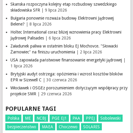
Skanska rozpoczyna kolejny etap rozbudowy szwedzkiego
składowiska SFR
| 9 lipca 2026
Bułgaria ponownie rozważa budowę Elektrowni Jądrowej
Belene?
| 8 lipca 2026
Holtec International coraz bliżej wznowienia pracy Elektrowni
Jądrowej Palisades
| 6 lipca 2026
Załadunek paliwa w ostatnim bloku EJ Mochovce. "Słowacki
Żarnowiec" na finiszu uruchomienia
| 2 lipca 2026
USA zapowiada państwowe finansowanie energetyki jądrowej
|
1 lipca 2026
Brytyjski audyt ostrzega: opóźnienia i wzrost kosztów bloków
EPR w Sizewell C
| 30 czerwca 2026
Włocławek i OSGEz porozumieniem dotyczącym współpracy przy
projekcie SMR
| 29 czerwca 2026
POPULARNE TAGI
Polska
ME
NCBJ
PGE EJ1
PAA
PPEJ
Sobolewski
bezpieczeństwo
MAEA
Choczewo
SOLARIS