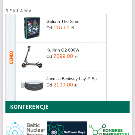
R E K L A M A
Goliath The Sims
115,61
Od
zł
KuKirin G2 800W
2099,00
Od
zł
Jacuzzi Bestway Lay-Z-Spa Boracay 60175 180x66cm
2199,00
Od
zł
KONFERENCJE