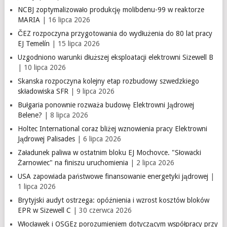
NCBJ zoptymalizowało produkcję molibdenu-99 w reaktorze
MARIA
| 16 lipca 2026
ČEZ rozpoczyna przygotowania do wydłużenia do 80 lat pracy
EJ Temelín
| 15 lipca 2026
Uzgodniono warunki dłuższej eksploatacji elektrowni Sizewell B
| 10 lipca 2026
Skanska rozpoczyna kolejny etap rozbudowy szwedzkiego
składowiska SFR
| 9 lipca 2026
Bułgaria ponownie rozważa budowę Elektrowni Jądrowej
Belene?
| 8 lipca 2026
Holtec International coraz bliżej wznowienia pracy Elektrowni
Jądrowej Palisades
| 6 lipca 2026
Załadunek paliwa w ostatnim bloku EJ Mochovce. "Słowacki
Żarnowiec" na finiszu uruchomienia
| 2 lipca 2026
USA zapowiada państwowe finansowanie energetyki jądrowej
|
1 lipca 2026
Brytyjski audyt ostrzega: opóźnienia i wzrost kosztów bloków
EPR w Sizewell C
| 30 czerwca 2026
Włocławek i OSGEz porozumieniem dotyczącym współpracy przy