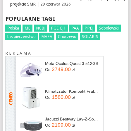
projekcie SMR
| 29 czerwca 2026
POPULARNE TAGI
Polska
ME
NCBJ
PGE EJ1
PAA
PPEJ
Sobolewski
bezpieczeństwo
MAEA
Choczewo
SOLARIS
R E K L A M A
Meta Oculus Quest 3 512GB
2749,00
Od
zł
Klimatyzator Kompakt Fral FSC03.1
1580,00
Od
zł
Jacuzzi Bestway Lay-Z-Spa Boracay 60175 180x66cm
2199,00
Od
zł