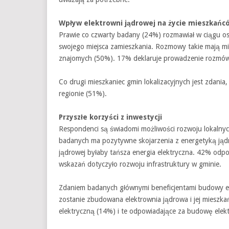
Wpływ elektrowni jądrowej na życie mieszkańc
Prawie co czwarty badany (24%) rozmawiał w ciągu os
swojego miejsca zamieszkania. Rozmowy takie mają mie
znajomych (50%). 17% deklaruje prowadzenie rozmów
Co drugi mieszkaniec gmin lokalizacyjnych jest zdania
regionie (51%).
Przyszłe korzyści z inwestycji
Respondenci są świadomi możliwości rozwoju lokalny
badanych ma pozytywne skojarzenia z energetyką jądr
jądrowej byłaby tańsza energia elektryczna. 42% odp
wskazań dotyczyło rozwoju infrastruktury w gminie.
Zdaniem badanych głównymi beneficjentami budowy el
zostanie zbudowana elektrownia jądrowa i jej mieszkań
elektryczną (14%) i te odpowiadające za budowę elek