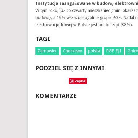
Instytucje zaangażowane w budowę elektrowni 
W tym roku, już co czwarty mieszkaniec gmin lokaliz
budowę, a 19% wskazuje ogólnie grupę PGE. Nadal na
elektrowni jądrowej w Polsce jest polski rząd (38%).
TAGI
Żarnowiec
Choczewo
polska
PGE EJ1
Gnie
PODZIEL SIĘ Z INNYMI
Zapisz
KOMENTARZE