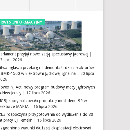
ERWIS INFORMACYJNY
arlament przyjął nowelizację specustawy jądrowej
|
3 lipca 2026
itwa ogłasza przetarg na demontaż rdzeni reaktorów
RBMK-1500 w Elektrowni Jądrowej Ignalina
| 20 lipca
2026
Power NJ Act: nowy program budowy mocy jądrowych
w New Jersey
| 17 lipca 2026
NCBJ zoptymalizowało produkcję molibdenu-99 w
reaktorze MARIA
| 16 lipca 2026
ČEZ rozpoczyna przygotowania do wydłużenia do 80
at pracy EJ Temelín
| 15 lipca 2026
zgodniono warunki dłuższej eksploatacji elektrowni