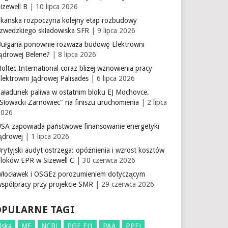
izewell B
| 10 lipca 2026
Skanska rozpoczyna kolejny etap rozbudowy
szwedzkiego składowiska SFR
| 9 lipca 2026
Bułgaria ponownie rozważa budowę Elektrowni
Jądrowej Belene?
| 8 lipca 2026
oltec International coraz bliżej wznowienia pracy
lektrowni Jądrowej Palisades
| 6 lipca 2026
aładunek paliwa w ostatnim bloku EJ Mochovce.
Słowacki Żarnowiec" na finiszu uruchomienia
| 2 lipca
2026
USA zapowiada państwowe finansowanie energetyki
ądrowej
| 1 lipca 2026
rytyjski audyt ostrzega: opóźnienia i wzrost kosztów
bloków EPR w Sizewell C
| 30 czerwca 2026
Włocławek i OSGEz porozumieniem dotyczącym
współpracy przy projekcie SMR
| 29 czerwca 2026
OPULARNE TAGI
lska
ME
NCBJ
PGE EJ1
PAA
PPEJ