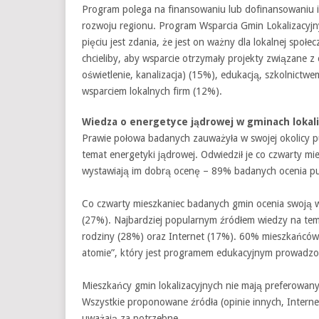
Program polega na finansowaniu lub dofinansowaniu in
rozwoju regionu. Program Wsparcia Gmin Lokalizacyjn
pięciu jest zdania, że jest on ważny dla lokalnej społ
chcieliby, aby wsparcie otrzymały projekty związane z
oświetlenie, kanalizacja) (15%), edukacją, szkolnictw
wsparciem lokalnych firm (12%).
Wiedza o energetyce jądrowej w gminach lokal
Prawie połowa badanych zauważyła w swojej okolicy p
temat energetyki jądrowej. Odwiedził je co czwarty m
wystawiają im dobrą ocenę – 89% badanych ocenia pu
Co czwarty mieszkaniec badanych gmin ocenia swoją w
(27%). Najbardziej popularnym źródłem wiedzy na tem
rodziny (28%) oraz Internet (17%). 60% mieszkańców
atomie”, który jest programem edukacyjnym prowadz
Mieszkańcy gmin lokalizacyjnych nie mają preferowany
Wszystkie proponowane źródła (opinie innych, Internet
uważają za potrzebne.