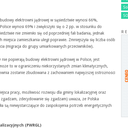
So
SO
 budowy elektrowni jądrowej w sąsiedztwie wynosi 66%,
Polsce wynosi 69% i zwiększyło się o 2 pp. w stosunku do
R E
edztwie nie zmieniło się od poprzedniej fali badania, jednak
h miejsca zamieszkania uległ poprawie. Zmniejszyła się liczba osób
ia (migracja do grupy umiarkowanych przeciwników).
 nie popierają budowy elektrowni jądrowej w Polsce, jest
pomoże to w ograniczeniu niekorzystanych zmian klimatycznych,
rownia zostanie zbudowana z zachowaniem najwyższej ostrożności
sca pracy, możliwość rozwoju dla gminy lokalizacyjnej oraz
ię zgadzam, zdecydowanie się zgadzam) uważa, że Polska
dła są niewystarczające do zaspokojenia potrzeb energetycznych
alizacyjnych (PWRGL)