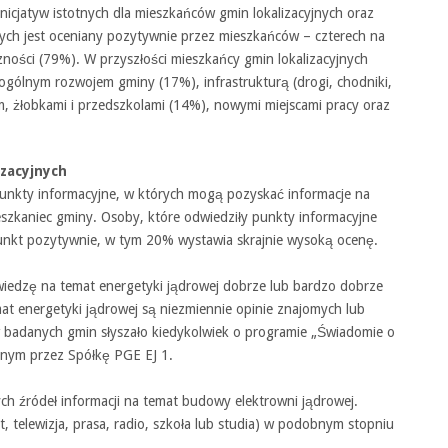
icjatyw istotnych dla mieszkańców gmin lokalizacyjnych oraz
ych jest oceniany pozytywnie przez mieszkańców – czterech na
eczności (79%). W przyszłości mieszkańcy gmin lokalizacyjnych
 ogólnym rozwojem gminy (17%), infrastrukturą (drogi, chodniki,
em, żłobkami i przedszkolami (14%), nowymi miejscami pracy oraz
izacyjnych
unkty informacyjne, w których mogą pozyskać informacje na
ieszkaniec gminy. Osoby, które odwiedziły punkty informacyjne
nkt pozytywnie, w tym 20% wystawia skrajnie wysoką ocenę.
iedzę na temat energetyki jądrowej dobrze lub bardzo dobrze
at energetyki jądrowej są niezmiennie opinie znajomych lub
 badanych gmin słyszało kiedykolwiek o programie „Świadomie o
onym przez Spółkę PGE EJ 1.
ch źródeł informacji na temat budowy elektrowni jądrowej.
, telewizja, prasa, radio, szkoła lub studia) w podobnym stopniu