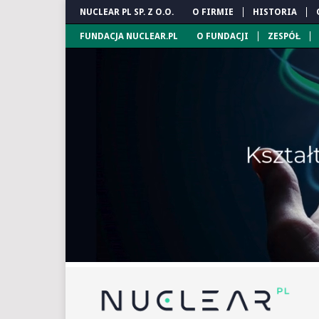
NUCLEAR PL SP. Z O.O.
O FIRMIE
HISTORIA
FUNDACJA NUCLEAR.PL
O FUNDACJI
ZESPÓŁ