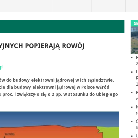
S
YJNYCH POPIERAJĄ ROWÓJ
P
2
pl
L
ców do budowy elektrowni jądrowej w ich sąsiedztwie.
cie dla budowy elektrowni jądrowej w Polsce wśród
 proc. i zwiększyło się o 2 pp. w stosunku do ubiegłego
l
U