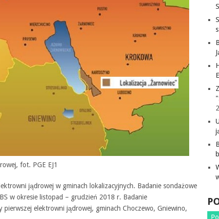
S
H
E
Z
"
j
B
drowej, fot. PGE EJ1
elektrowni jądrowej w gminach lokalizacyjnych. Badanie sondażowe
BS w okresie listopad – grudzień 2018 r. Badanie
P
 pierwszej elektrowni jądrowej, gminach Choczewo, Gniewino,
Po