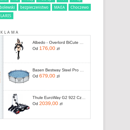
bolewski
bezpieczeństwo
MAEA
Choczewo
LARIS
 K L A M A
Albedo - Overlord BiCute Dark 26 cm
176,00
Od
zł
Basen Bestway Steel Pro Max 305x76 56406
679,00
Od
zł
Thule EuroWay G2 922 Czarny
2039,00
Od
zł