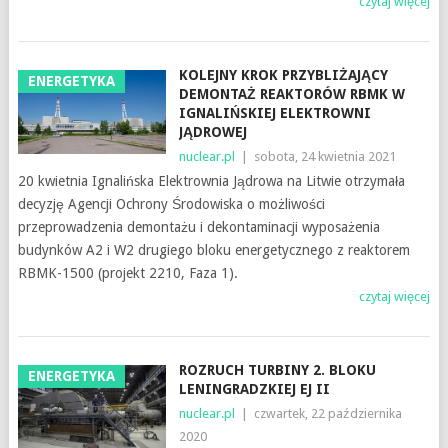
czytaj więcej
KOLEJNY KROK PRZYBLIŻAJĄCY
ENERGETYKA
DEMONTAŻ REAKTORÓW RBMK W
IGNALIŃSKIEJ ELEKTROWNI
JĄDROWEJ
nuclear.pl
|
sobota, 24 kwietnia 2021
20 kwietnia Ignalińska Elektrownia Jądrowa na Litwie otrzymała
decyzję Agencji Ochrony Środowiska o możliwości
przeprowadzenia demontażu i dekontaminacji wyposażenia
budynków A2 i W2 drugiego bloku energetycznego z reaktorem
RBMK-1500 (projekt 2210, Faza 1).
czytaj więcej
ROZRUCH TURBINY 2. BLOKU
ENERGETYKA
LENINGRADZKIEJ EJ II
nuclear.pl
|
czwartek, 22 października
2020