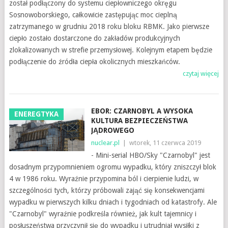
został podłączony do systemu ciepłowniczego okręgu
Sosnowoborskiego, całkowicie zastępując moc cieplną
zatrzymanego w grudniu 2018 roku bloku RBMK. Jako pierwsze
ciepło zostało dostarczone do zakładów produkcyjnych
zlokalizowanych w strefie przemysłowej. Kolejnym etapem będzie
podłączenie do źródła ciepła okolicznych mieszkańców.
czytaj więcej
EBOR: CZARNOBYL A WYSOKA
ENEREGTYKA
KULTURA BEZPIECZEŃSTWA
JĄDROWEGO
nuclear.pl
|
wtorek, 11 czerwca 2019
- Mini-serial HBO/Sky "Czarnobyl" jest
dosadnym przypomnieniem ogromu wypadku, który zniszczył blok
4 w 1986 roku. Wyraźnie przypomina ból i cierpienie ludzi, w
szczególności tych, którzy próbowali zająć się konsekwencjami
wypadku w pierwszych kilku dniach i tygodniach od katastrofy. Ale
"Czarnobyl" wyraźnie podkreśla również, jak kult tajemnicy i
posłuszeństwa przyczynił się do wypadku i utrudniał wysiłki z