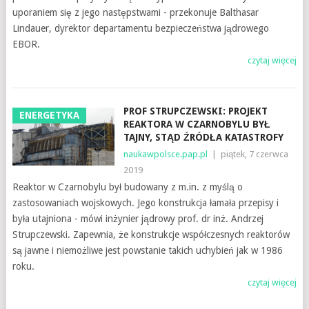
uporaniem się z jego następstwami - przekonuje Balthasar
Lindauer, dyrektor departamentu bezpieczeństwa jądrowego
EBOR.
czytaj więcej
PROF STRUPCZEWSKI: PROJEKT
ENERGETYKA
REAKTORA W CZARNOBYLU BYŁ
TAJNY, STĄD ŹRÓDŁA KATASTROFY
naukawpolsce.pap.pl
|
piątek, 7 czerwca
2019
Reaktor w Czarnobylu był budowany z m.in. z myślą o
zastosowaniach wojskowych. Jego konstrukcja łamała przepisy i
była utajniona - mówi inżynier jądrowy prof. dr inż. Andrzej
Strupczewski. Zapewnia, że konstrukcje współczesnych reaktorów
są jawne i niemożliwe jest powstanie takich uchybień jak w 1986
roku.
czytaj więcej