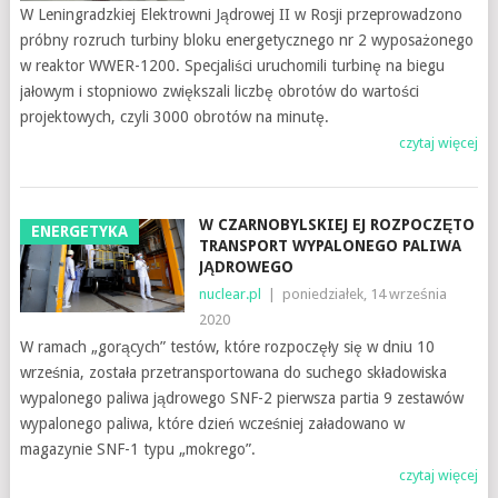
W Leningradzkiej Elektrowni Jądrowej II w Rosji przeprowadzono
próbny rozruch turbiny bloku energetycznego nr 2 wyposażonego
w reaktor WWER-1200. Specjaliści uruchomili turbinę na biegu
jałowym i stopniowo zwiększali liczbę obrotów do wartości
projektowych, czyli 3000 obrotów na minutę.
czytaj więcej
W CZARNOBYLSKIEJ EJ ROZPOCZĘTO
ENERGETYKA
TRANSPORT WYPALONEGO PALIWA
JĄDROWEGO
nuclear.pl
|
poniedziałek, 14 września
2020
W ramach „gorących” testów, które rozpoczęły się w dniu 10
września, została przetransportowana do suchego składowiska
wypalonego paliwa jądrowego SNF-2 pierwsza partia 9 zestawów
wypalonego paliwa, które dzień wcześniej załadowano w
magazynie SNF-1 typu „mokrego”.
czytaj więcej