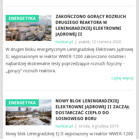
ZAKOŃCZONO GORĄCY ROZRUCH
ENERGETYKA
DRUGIEGO REAKTORA W
LENINGRADZKIEJ ELEKTROWNI
JĄDROWEJ II
nuclear.pl
|
piątek, 12 czerwca 2020
W drugim bloku energetycznym Leningradzkiej Elektrowni Jądrowej
II, wyposażonym w reaktor WWER-1200 zakończono ostatnie i
najbardziej ekstremalne testy poprzedzające rozruch fizyczny -
„gorący” rozruch reaktora.
czytaj więcej
NOWY BLOK LENINGRADZKIEJ
ENERGETYKA
ELEKTROWNI JĄDROWEJ II ZACZĄŁ
DOSTARCZAĆ CIEPŁO DO
SOSNOWEGO BORU
nuclear.pl
|
środa, 4 grudnia 2019
Nowy blok Leningradzkiej EJ II wyposażony w reaktor WWER-1200