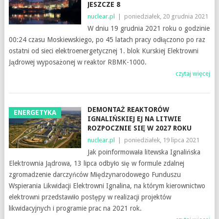
JESZCZE 8
nuclear.pl
|
poniedziałek, 20 grudnia 2021
W dniu 19 grudnia 2021 roku o godzinie
00:24 czasu Moskiewskiego, po 45 latach pracy odłączono po raz
ostatni od sieci elektroenergetycznej 1. blok Kurskiej Elektrowni
Jądrowej wyposażonej w reaktor RBMK-1000.
czytaj więcej
DEMONTAŻ REAKTORÓW
ENERGETYKA
IGNALIŃSKIEJ EJ NA LITWIE
ROZPOCZNIE SIĘ W 2027 ROKU
nuclear.pl
|
poniedziałek, 19 lipca 2021
Jak poinformowała litewska Ignalińska
Elektrownia Jądrowa, 13 lipca odbyło się w formule zdalnej
zgromadzenie darczyńców Międzynarodowego Funduszu
Wspierania Likwidacji Elektrowni Ignalina, na którym kierownictwo
elektrowni przedstawiło postępy w realizacji projektów
likwidacyjnych i programie prac na 2021 rok.