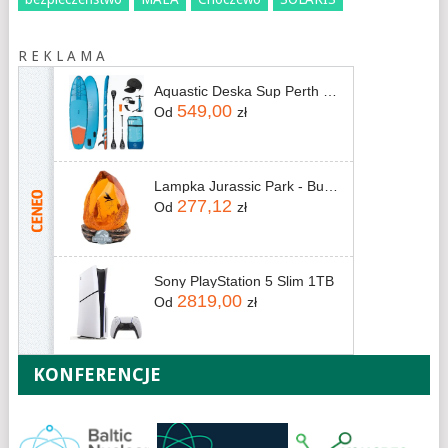
R E K L A M A
Aquastic Deska Sup Perth 11' Allround Niebieska
549,00
Od
zł
Lampka Jurassic Park - Bursztyn
277,12
Od
zł
Sony PlayStation 5 Slim 1TB
2819,00
Od
zł
KONFERENCJE