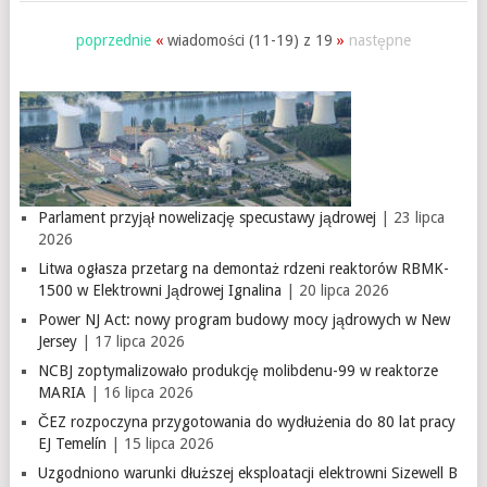
poprzednie
«
wiadomości (11-19) z 19
»
następne
Parlament przyjął nowelizację specustawy jądrowej
| 23 lipca
2026
Litwa ogłasza przetarg na demontaż rdzeni reaktorów RBMK-
1500 w Elektrowni Jądrowej Ignalina
| 20 lipca 2026
Power NJ Act: nowy program budowy mocy jądrowych w New
Jersey
| 17 lipca 2026
NCBJ zoptymalizowało produkcję molibdenu-99 w reaktorze
MARIA
| 16 lipca 2026
ČEZ rozpoczyna przygotowania do wydłużenia do 80 lat pracy
EJ Temelín
| 15 lipca 2026
Uzgodniono warunki dłuższej eksploatacji elektrowni Sizewell B