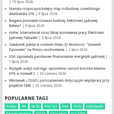
| 10 lipca 2026
Skanska rozpoczyna kolejny etap rozbudowy szwedzkiego
składowiska SFR
| 9 lipca 2026
Bułgaria ponownie rozważa budowę Elektrowni Jądrowej
Belene?
| 8 lipca 2026
Holtec International coraz bliżej wznowienia pracy Elektrowni
Jądrowej Palisades
| 6 lipca 2026
Załadunek paliwa w ostatnim bloku EJ Mochovce. "Słowacki
Żarnowiec" na finiszu uruchomienia
| 2 lipca 2026
USA zapowiada państwowe finansowanie energetyki jądrowej
|
1 lipca 2026
Brytyjski audyt ostrzega: opóźnienia i wzrost kosztów bloków
EPR w Sizewell C
| 30 czerwca 2026
Włocławek i OSGEz porozumieniem dotyczącym współpracy przy
projekcie SMR
| 29 czerwca 2026
POPULARNE TAGI
Polska
ME
NCBJ
PGE EJ1
PAA
PPEJ
Sobolewski
bezpieczeństwo
MAEA
Choczewo
SOLARIS