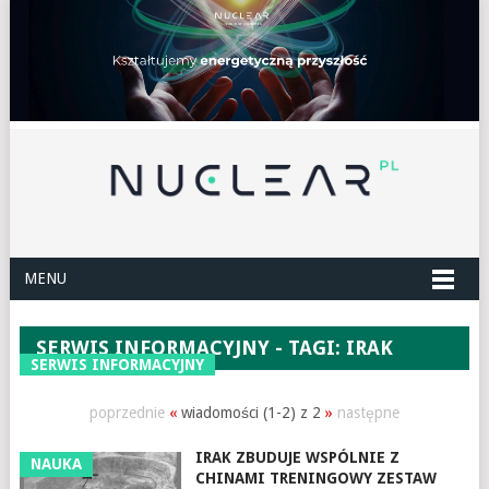
MENU
SERWIS INFORMACYJNY - TAGI: IRAK
SERWIS INFORMACYJNY
poprzednie
«
wiadomości (1-2) z 2
»
następne
IRAK ZBUDUJE WSPÓLNIE Z
NAUKA
CHINAMI TRENINGOWY ZESTAW