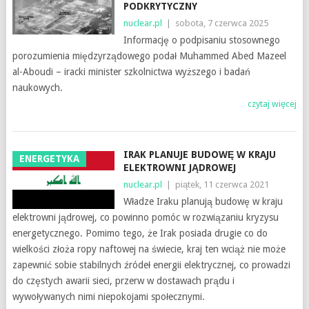
PODKRYTYCZNY
nuclear.pl
|
sobota, 7 czerwca 2025
Informację o podpisaniu stosownego
porozumienia międzyrządowego podał Muhammed Abed Mazeel
al-Aboudi – iracki minister szkolnictwa wyższego i badań
naukowych.
czytaj więcej
IRAK PLANUJE BUDOWĘ W KRAJU
ENERGETYKA
ELEKTROWNI JĄDROWEJ
nuclear.pl
|
piątek, 11 czerwca 2021
Władze Iraku planują budowę w kraju
elektrowni jądrowej, co powinno pomóc w rozwiązaniu kryzysu
energetycznego. Pomimo tego, że Irak posiada drugie co do
wielkości złoża ropy naftowej na świecie, kraj ten wciąż nie może
zapewnić sobie stabilnych źródeł energii elektrycznej, co prowadzi
do częstych awarii sieci, przerw w dostawach prądu i
wywoływanych nimi niepokojami społecznymi.