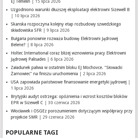
EJ Temelín
| 15 lipca 2026
Uzgodniono warunki dłuższej eksploatacji elektrowni Sizewell B
| 10 lipca 2026
Skanska rozpoczyna kolejny etap rozbudowy szwedzkiego
składowiska SFR
| 9 lipca 2026
Bułgaria ponownie rozważa budowę Elektrowni Jądrowej
Belene?
| 8 lipca 2026
Holtec International coraz bliżej wznowienia pracy Elektrowni
Jądrowej Palisades
| 6 lipca 2026
Załadunek paliwa w ostatnim bloku EJ Mochovce. "Słowacki
Żarnowiec" na finiszu uruchomienia
| 2 lipca 2026
USA zapowiada państwowe finansowanie energetyki jądrowej
|
1 lipca 2026
Brytyjski audyt ostrzega: opóźnienia i wzrost kosztów bloków
EPR w Sizewell C
| 30 czerwca 2026
Włocławek i OSGEz porozumieniem dotyczącym współpracy przy
projekcie SMR
| 29 czerwca 2026
POPULARNE TAGI