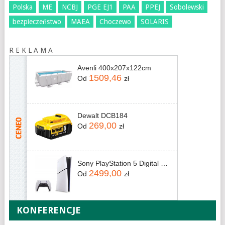
Polska
ME
NCBJ
PGE EJ1
PAA
PPEJ
Sobolewski
bezpieczeństwo
MAEA
Choczewo
SOLARIS
R E K L A M A
Avenli 400x207x122cm
1509,46
Od
zł
Dewalt DCB184
269,00
Od
zł
Sony PlayStation 5 Digital Slim 825GB
2499,00
Od
zł
KONFERENCJE