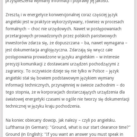
przyspieszenia wymiany informacji i poprawy jej jakości.
Zresztą i w energetyce konwencjonalnej coraz częściej język
angielski jest w praktyce wykorzystywany, również w procesach
formalnych – choć nie urzędowych. Nawet w postępowaniach
przetargowych prowadzonych przez polskich państwowych
inwestorów zdarza się, że dopuszczana – ba, nawet wymagana –
jest dokumentacja anglojęzyczna. Zdarzają się wręcz całe
postępowania prowadzone w języku angielskim – w interesie
precyzji komunikacji z dostawcami urządzeń pochodzącymi z
zagranicy. To oczywiście dzieje się nie tylko w Polsce – język
angielski stał się bowiem podstawowym językiem wymiany
informacji technicznych, przynajmniej w świecie zachodnim – do
tego stopnia, że w korporacjach dostarczających urządzenia dla
światowej energetyki czasami w ogóle nie tworzy się dokumentacji
technicznej w języku kraju pochodzenia.
Na koniec obiecany dowcip. Jak należy – czyli po angielsku.
Lufthansa (in German): "Ground, what is our start clearance time?"
Ground (in English): "If you want an answer you must speak in