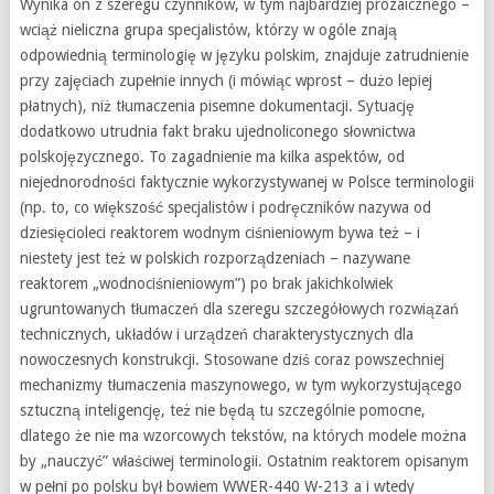
Wynika on z szeregu czynników, w tym najbardziej prozaicznego –
wciąż nieliczna grupa specjalistów, którzy w ogóle znają
odpowiednią terminologię w języku polskim, znajduje zatrudnienie
przy zajęciach zupełnie innych (i mówiąc wprost – dużo lepiej
płatnych), niż tłumaczenia pisemne dokumentacji. Sytuację
dodatkowo utrudnia fakt braku ujednoliconego słownictwa
polskojęzycznego. To zagadnienie ma kilka aspektów, od
niejednorodności faktycznie wykorzystywanej w Polsce terminologii
(np. to, co większość specjalistów i podręczników nazywa od
dziesięcioleci reaktorem wodnym ciśnieniowym bywa też – i
niestety jest też w polskich rozporządzeniach – nazywane
reaktorem „wodnociśnieniowym”) po brak jakichkolwiek
ugruntowanych tłumaczeń dla szeregu szczegółowych rozwiązań
technicznych, układów i urządzeń charakterystycznych dla
nowoczesnych konstrukcji. Stosowane dziś coraz powszechniej
mechanizmy tłumaczenia maszynowego, w tym wykorzystującego
sztuczną inteligencję, też nie będą tu szczególnie pomocne,
dlatego że nie ma wzorcowych tekstów, na których modele można
by „nauczyć” właściwej terminologii. Ostatnim reaktorem opisanym
w pełni po polsku był bowiem WWER-440 W-213 a i wtedy