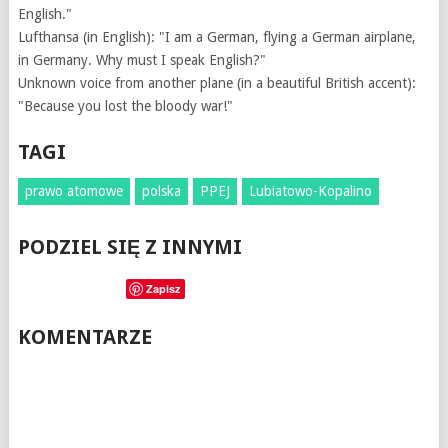
English."
Lufthansa (in English): "I am a German, flying a German airplane,
in Germany. Why must I speak English?"
Unknown voice from another plane (in a beautiful British accent):
"Because you lost the bloody war!"
TAGI
prawo atomowe
polska
PPEJ
Lubiatowo-Kopalino
PODZIEL SIĘ Z INNYMI
Zapisz
KOMENTARZE