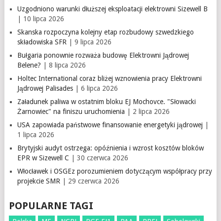
Uzgodniono warunki dłuższej eksploatacji elektrowni Sizewell B
| 10 lipca 2026
Skanska rozpoczyna kolejny etap rozbudowy szwedzkiego
składowiska SFR
| 9 lipca 2026
Bułgaria ponownie rozważa budowę Elektrowni Jądrowej
Belene?
| 8 lipca 2026
Holtec International coraz bliżej wznowienia pracy Elektrowni
Jądrowej Palisades
| 6 lipca 2026
Załadunek paliwa w ostatnim bloku EJ Mochovce. "Słowacki
Żarnowiec" na finiszu uruchomienia
| 2 lipca 2026
USA zapowiada państwowe finansowanie energetyki jądrowej
|
1 lipca 2026
Brytyjski audyt ostrzega: opóźnienia i wzrost kosztów bloków
EPR w Sizewell C
| 30 czerwca 2026
Włocławek i OSGEz porozumieniem dotyczącym współpracy przy
projekcie SMR
| 29 czerwca 2026
POPULARNE TAGI