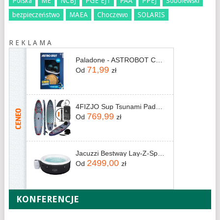
Polska
ME
NCBJ
PGE EJ1
PAA
PPEJ
Sobolewski
bezpieczeństwo
MAEA
Choczewo
SOLARIS
R E K L A M A
Paladone - ASTROBOT COIN BUDDIES
71,99
Od
zł
4FIZJO Sup Tsunami Paddle Board 350cm T03 Niebieski Turkusowy
769,99
Od
zł
Jacuzzi Bestway Lay-Z-Spa Miami 60059 196x66cm
2499,00
Od
zł
KONFERENCJE