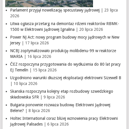
Parlament przyjął nowelizację specustawy jądrowej
| 23 lipca
2026
Litwa ogłasza przetarg na demontaż rdzeni reaktorów RBMK-
1500 w Elektrowni Jądrowej Ignalina
| 20 lipca 2026
Power NJ Act: nowy program budowy mocy jądrowych w New
Jersey
| 17 lipca 2026
NCBJ zoptymalizowało produkcję molibdenu-99 w reaktorze
MARIA
| 16 lipca 2026
ČEZ rozpoczyna przygotowania do wydłużenia do 80 lat pracy
EJ Temelín
| 15 lipca 2026
Uzgodniono warunki dłuższej eksploatacji elektrowni Sizewell B
| 10 lipca 2026
Skanska rozpoczyna kolejny etap rozbudowy szwedzkiego
składowiska SFR
| 9 lipca 2026
Bułgaria ponownie rozważa budowę Elektrowni Jądrowej
Belene?
| 8 lipca 2026
Holtec International coraz bliżej wznowienia pracy Elektrowni
Jądrowej Palisades
| 6 lipca 2026