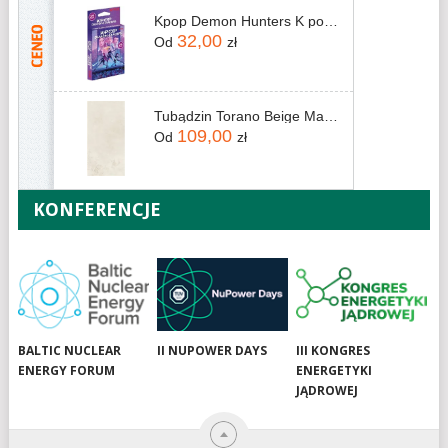
Kpop Demon Hunters K pop Multipack 25 Stickers (374 0003)
32,00
Od
zł
Tubądzin Torano Beige Mat 119,8x59,8
109,00
Od
zł
KONFERENCJE
BALTIC NUCLEAR
II NUPOWER DAYS
III KONGRES
ENERGY FORUM
ENERGETYKI
JĄDROWEJ