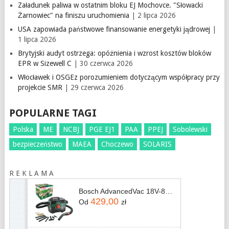
Załadunek paliwa w ostatnim bloku EJ Mochovce. "Słowacki
Żarnowiec" na finiszu uruchomienia
| 2 lipca 2026
USA zapowiada państwowe finansowanie energetyki jądrowej
|
1 lipca 2026
Brytyjski audyt ostrzega: opóźnienia i wzrost kosztów bloków
EPR w Sizewell C
| 30 czerwca 2026
Włocławek i OSGEz porozumieniem dotyczącym współpracy przy
projekcie SMR
| 29 czerwca 2026
POPULARNE TAGI
Polska
ME
NCBJ
PGE EJ1
PAA
PPEJ
Sobolewski
bezpieczeństwo
MAEA
Choczewo
SOLARIS
R E K L A M A
Bosch AdvancedVac 18V-8 06033E1000
429,00
Od
zł