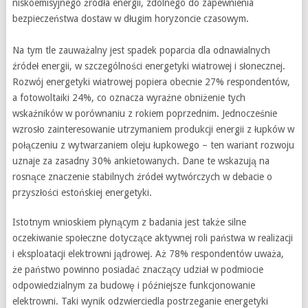
niskoemisyjnego źródła energii, zdolnego do zapewnienia
bezpieczeństwa dostaw w długim horyzoncie czasowym.
Na tym tle zauważalny jest spadek poparcia dla odnawialnych
źródeł energii, w szczególności energetyki wiatrowej i słonecznej.
Rozwój energetyki wiatrowej popiera obecnie 27% respondentów,
a fotowoltaiki 24%, co oznacza wyraźne obniżenie tych
wskaźników w porównaniu z rokiem poprzednim. Jednocześnie
wzrosło zainteresowanie utrzymaniem produkcji energii z łupków w
połączeniu z wytwarzaniem oleju łupkowego – ten wariant rozwoju
uznaje za zasadny 30% ankietowanych. Dane te wskazują na
rosnące znaczenie stabilnych źródeł wytwórczych w debacie o
przyszłości estońskiej energetyki.
Istotnym wnioskiem płynącym z badania jest także silne
oczekiwanie społeczne dotyczące aktywnej roli państwa w realizacji
i eksploatacji elektrowni jądrowej. Aż 78% respondentów uważa,
że państwo powinno posiadać znaczący udział w podmiocie
odpowiedzialnym za budowę i późniejsze funkcjonowanie
elektrowni. Taki wynik odzwierciedla postrzeganie energetyki