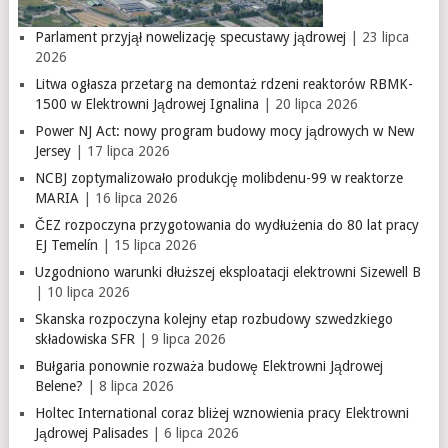
Parlament przyjął nowelizację specustawy jądrowej
| 23 lipca
2026
Litwa ogłasza przetarg na demontaż rdzeni reaktorów RBMK-
1500 w Elektrowni Jądrowej Ignalina
| 20 lipca 2026
Power NJ Act: nowy program budowy mocy jądrowych w New
Jersey
| 17 lipca 2026
NCBJ zoptymalizowało produkcję molibdenu-99 w reaktorze
MARIA
| 16 lipca 2026
ČEZ rozpoczyna przygotowania do wydłużenia do 80 lat pracy
EJ Temelín
| 15 lipca 2026
Uzgodniono warunki dłuższej eksploatacji elektrowni Sizewell B
| 10 lipca 2026
Skanska rozpoczyna kolejny etap rozbudowy szwedzkiego
składowiska SFR
| 9 lipca 2026
Bułgaria ponownie rozważa budowę Elektrowni Jądrowej
Belene?
| 8 lipca 2026
Holtec International coraz bliżej wznowienia pracy Elektrowni
Jądrowej Palisades
| 6 lipca 2026