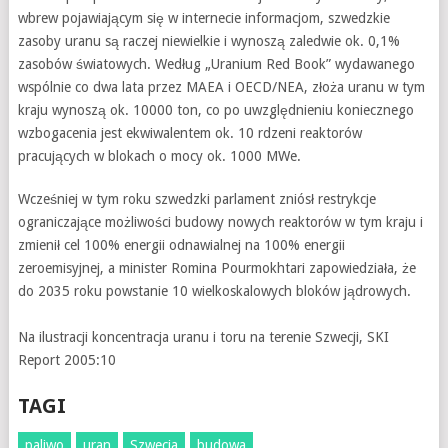
wbrew pojawiającym się w internecie informacjom, szwedzkie
zasoby uranu są raczej niewielkie i wynoszą zaledwie ok. 0,1%
zasobów światowych. Według „Uranium Red Book” wydawanego
wspólnie co dwa lata przez MAEA i OECD/NEA, złoża uranu w tym
kraju wynoszą ok. 10000 ton, co po uwzględnieniu koniecznego
wzbogacenia jest ekwiwalentem ok. 10 rdzeni reaktorów
pracujących w blokach o mocy ok. 1000 MWe.
Wcześniej w tym roku szwedzki parlament zniósł restrykcje
ograniczające możliwości budowy nowych reaktorów w tym kraju i
zmienił cel 100% energii odnawialnej na 100% energii
zeroemisyjnej, a minister Romina Pourmokhtari zapowiedziała, że
do 2035 roku powstanie 10 wielkoskalowych bloków jądrowych.
Na ilustracji koncentracja uranu i toru na terenie Szwecji, SKI
Report 2005:10
TAGI
paliwo
uran
Szwecja
budowa