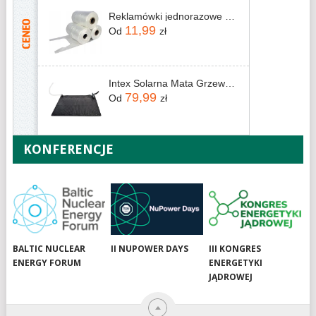
Reklamówki jednorazowe Zrywki na rolce 350szt.
11,99
Od
zł
Intex Solarna Mata Grzewcza 1,2x1,2m Pvc Czarna 28685
79,99
Od
zł
KONFERENCJE
BALTIC NUCLEAR
II NUPOWER DAYS
III KONGRES
ENERGY FORUM
ENERGETYKI
JĄDROWEJ