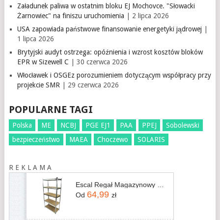
Załadunek paliwa w ostatnim bloku EJ Mochovce. "Słowacki
Żarnowiec" na finiszu uruchomienia
| 2 lipca 2026
USA zapowiada państwowe finansowanie energetyki jądrowej
|
1 lipca 2026
Brytyjski audyt ostrzega: opóźnienia i wzrost kosztów bloków
EPR w Sizewell C
| 30 czerwca 2026
Włocławek i OSGEz porozumieniem dotyczącym współpracy przy
projekcie SMR
| 29 czerwca 2026
POPULARNE TAGI
Polska
ME
NCBJ
PGE EJ1
PAA
PPEJ
Sobolewski
bezpieczeństwo
MAEA
Choczewo
SOLARIS
R E K L A M A
Escal Regał Magazynowy Metalowy 150×75×30cm – 5 Półek, Nośność 875 Kg Rm-035-1
64,99
Od
zł