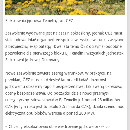
Elektrownia jądrowa Temelin, fot. CEZ
Zezwolenie wydawane jest na czas nieokreślony, jednak ČEZ musi
stale udowadniać organowi, że spełnia wszystkie warunki związane
z bezpieczną eksploatacją. Dwa lata temu ČEZ otrzymał podobne
pozwolenie dla pierwszego bloku EJ Temelín i wszystkich jednostek
Elektrowni Jądrowej Dukovany.
Nowe zezwolenie zawiera szereg warunków. W praktyce, na
przykład, ČEZ musi co dziesięć lat przedkładać dozorowi
jądrowemu obszerny raport bezpieczeństwa, tak zwaną okresową
ocenę bezpieczeństwa. Od początku działalności przemysł
energetyczny zainwestował w EJ Temelín już ponad 25 miliardów
CZK (w tym roku jest to około 3,5 miliarda CZK), dzięki czemu moc
elektryczna obu bloków wzrosła o ponad 200 MW.
– Chcemy eksploatować obie elektrownie jądrowe przez co