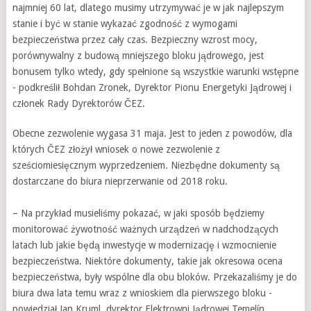
najmniej 60 lat, dlatego musimy utrzymywać je w jak najlepszym
stanie i być w stanie wykazać zgodność z wymogami
bezpieczeństwa przez cały czas. Bezpieczny wzrost mocy,
porównywalny z budową mniejszego bloku jądrowego, jest
bonusem tylko wtedy, gdy spełnione są wszystkie warunki wstępne
- podkreślił Bohdan Zronek, Dyrektor Pionu Energetyki Jądrowej i
członek Rady Dyrektorów ČEZ.
Obecne zezwolenie wygasa 31 maja. Jest to jeden z powodów, dla
których ČEZ złożył wniosek o nowe zezwolenie z
sześciomiesięcznym wyprzedzeniem. Niezbędne dokumenty są
dostarczane do biura nieprzerwanie od 2018 roku.
– Na przykład musieliśmy pokazać, w jaki sposób będziemy
monitorować żywotność ważnych urządzeń w nadchodzących
latach lub jakie będą inwestycje w modernizację i wzmocnienie
bezpieczeństwa. Niektóre dokumenty, takie jak okresowa ocena
bezpieczeństwa, były wspólne dla obu bloków. Przekazaliśmy je do
biura dwa lata temu wraz z wnioskiem dla pierwszego bloku -
powiedział Jan Kruml, dyrektor Elektrowni Jądrowej Temelín.