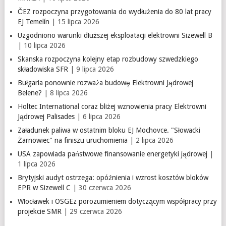
ČEZ rozpoczyna przygotowania do wydłużenia do 80 lat pracy
EJ Temelín
| 15 lipca 2026
Uzgodniono warunki dłuższej eksploatacji elektrowni Sizewell B
| 10 lipca 2026
Skanska rozpoczyna kolejny etap rozbudowy szwedzkiego
składowiska SFR
| 9 lipca 2026
Bułgaria ponownie rozważa budowę Elektrowni Jądrowej
Belene?
| 8 lipca 2026
Holtec International coraz bliżej wznowienia pracy Elektrowni
Jądrowej Palisades
| 6 lipca 2026
Załadunek paliwa w ostatnim bloku EJ Mochovce. "Słowacki
Żarnowiec" na finiszu uruchomienia
| 2 lipca 2026
USA zapowiada państwowe finansowanie energetyki jądrowej
|
1 lipca 2026
Brytyjski audyt ostrzega: opóźnienia i wzrost kosztów bloków
EPR w Sizewell C
| 30 czerwca 2026
Włocławek i OSGEz porozumieniem dotyczącym współpracy przy
projekcie SMR
| 29 czerwca 2026