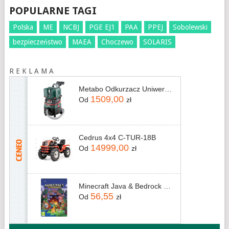
POPULARNE TAGI
Polska
ME
NCBJ
PGE EJ1
PAA
PPEJ
Sobolewski
bezpieczeństwo
MAEA
Choczewo
SOLARIS
R E K L A M A
Metabo Odkurzacz Uniwersalny 1400W Asr 25L Sc
1509,00
Od
zł
Cedrus 4x4 C-TUR-18B
14999,00
Od
zł
Minecraft Java & Bedrock Edition (Digital)
56,55
Od
zł