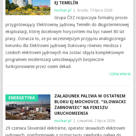
EJ TEMELÍN
nuclear.pl
|
środa, 15 lipca 2026
Grupa ČEZ rozpoczęła formalny proces
przygotowujący Elektrownię Jądrową Temelín do długoterminowej
eksploatacji, której docelowym horyzontem ma być nawet 80 lat
pracy. Oznacza to, że po wcześniejszym przyjęciu analogicznego
kierunku dla Elektrowni Jądrowej Dukovany również młodsza z
czeskich elektrowni jądrowych ma zostać objęta kompleksowym
programem modernizacji umożliwiających bezpieczne
funkcjonowanie przez osiem dekad.
czytaj więcej
ZAŁADUNEK PALIWA W OSTATNIM
ENERGETYKA
BLOKU EJ MOCHOVCE. "SŁOWACKI
ŻARNOWIEC" NA FINISZU
URUCHOMIENIA
nuclear.pl
|
czwartek, 2 lipca 2026
29 czerwca Slovenské elektrárne, operator słowackich elektrowni
jądrowych, poinformowały o rozpoczęciu załadunku paliwa do