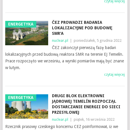
czytaj więcej
ČEZ PROWADZI BADANIA
ENERGETYKA
LOKALIZACYJNE POD BUDOWĘ
SMR'A
nuclear.pl
|
poniedziałek, 5 grudnia 2022
ČEZ zakończył pierwszą fazę badań
lokalizacyjnych przed budową reaktora SMR na terenie EJ Temelín.
Prace rozpoczęto we wrześniu, a wyniki pomiarów mają być znane
w lutym.
czytaj więcej
DRUGI BLOK ELEKTROWNI
ENERGETYKA
JĄDROWEJ TEMELÍN ROZPOCZĄŁ
DOSTARCZANIE ENERGII DO SIECI
PRZESYŁOWEJ
nuclear.pl
|
piątek, 16 września 2022
Rzecznik prasowy czeskiego koncernu CEZ poinformował, iż we