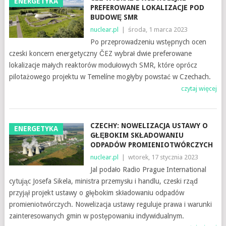
ENERGETYKA
PREFEROWANE LOKALIZACJE POD
BUDOWĘ SMR
nuclear.pl
|
środa, 1 marca 2023
Po przeprowadzeniu wstępnych ocen
czeski koncern energetyczny ČEZ wybrał dwie preferowane
lokalizacje małych reaktorów modułowych SMR, które oprócz
pilotażowego projektu w Temelíne mogłyby powstać w Czechach.
czytaj więcej
CZECHY: NOWELIZACJA USTAWY O
ENERGETYKA
GŁĘBOKIM SKŁADOWANIU
ODPADÓW PROMIENIOTWÓRCZYCH
nuclear.pl
|
wtorek, 17 stycznia 2023
Jal podało Radio Prague International
cytując Josefa Sikela, ministra przemysłu i handlu, czeski rząd
przyjął projekt ustawy o głębokim składowaniu odpadów
promieniotwórczych. Nowelizacja ustawy reguluje prawa i warunki
zainteresowanych gmin w postępowaniu indywidualnym.