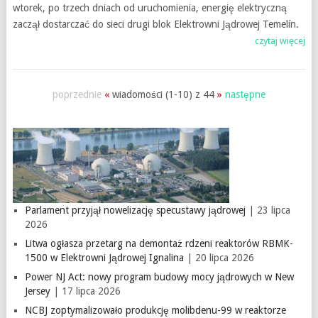
wtorek, po trzech dniach od uruchomienia, energię elektryczną
zaczął dostarczać do sieci drugi blok Elektrowni Jądrowej Temelín.
czytaj więcej
poprzednie
«
wiadomości (1-10) z 44
»
następne
Parlament przyjął nowelizację specustawy jądrowej
| 23 lipca
2026
Litwa ogłasza przetarg na demontaż rdzeni reaktorów RBMK-
1500 w Elektrowni Jądrowej Ignalina
| 20 lipca 2026
Power NJ Act: nowy program budowy mocy jądrowych w New
Jersey
| 17 lipca 2026
NCBJ zoptymalizowało produkcję molibdenu-99 w reaktorze