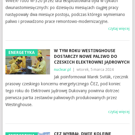
WWER-1000 W-320 przez lata eksploatowana była w cyklach
dwunastomiesięcznych: po dziesięciu miesiącach ciągłej pracy
następowały dwa miesiące postoju, podczas którego wymieniano
paliwo i prowadzono prace remontowo-modernizacyjne.
czytaj więcej
W TYM ROKU WESTINGHOUSE
ENERGETYKA
DOSTARCZY NOWE PALIWO DO
CZESKICH ELEKTROWNI JĄDROWYCH
nuclear.pl
|
wtorek, 5 marca 2024
Jak poinformował Marek Sviták, rzecznik
prasowy czeskiego koncernu energetycznego ČEZ, pod koniec
tego roku do Elektrowni Jądrowej Dukovany powinna dotrzeć
pierwsza partia zestawów paliwowych produkowanych przez
Westinghouse.
czytaj więcej
CEZ WYBRAŁ DWIE KOLEJNE