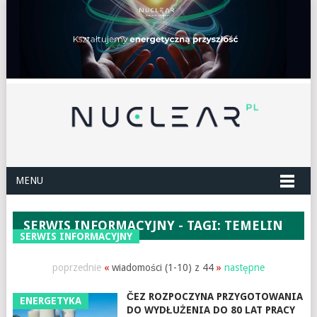
MENU
SERWIS INFORMACYJNY - TAGI: TEMELIN
SERWIS INFORMACYJNY
poprzednie
«
wiadomości (1-10) z 44
»
następne
ČEZ ROZPOCZYNA PRZYGOTOWANIA
ENERGETYKA
DO WYDŁUŻENIA DO 80 LAT PRACY