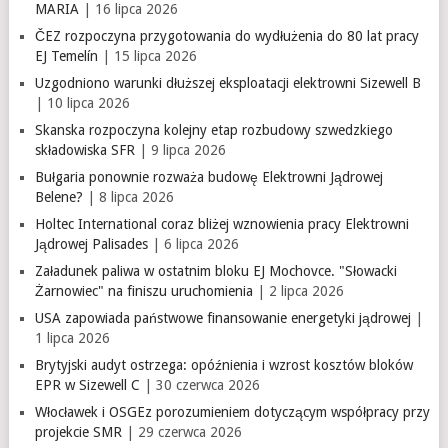
MARIA
| 16 lipca 2026
ČEZ rozpoczyna przygotowania do wydłużenia do 80 lat pracy
EJ Temelín
| 15 lipca 2026
Uzgodniono warunki dłuższej eksploatacji elektrowni Sizewell B
| 10 lipca 2026
Skanska rozpoczyna kolejny etap rozbudowy szwedzkiego
składowiska SFR
| 9 lipca 2026
Bułgaria ponownie rozważa budowę Elektrowni Jądrowej
Belene?
| 8 lipca 2026
Holtec International coraz bliżej wznowienia pracy Elektrowni
Jądrowej Palisades
| 6 lipca 2026
Załadunek paliwa w ostatnim bloku EJ Mochovce. "Słowacki
Żarnowiec" na finiszu uruchomienia
| 2 lipca 2026
USA zapowiada państwowe finansowanie energetyki jądrowej
|
1 lipca 2026
Brytyjski audyt ostrzega: opóźnienia i wzrost kosztów bloków
EPR w Sizewell C
| 30 czerwca 2026
Włocławek i OSGEz porozumieniem dotyczącym współpracy przy
projekcie SMR
| 29 czerwca 2026