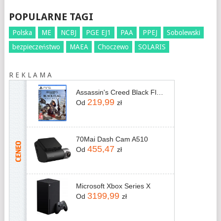
POPULARNE TAGI
Polska
ME
NCBJ
PGE EJ1
PAA
PPEJ
Sobolewski
bezpieczeństwo
MAEA
Choczewo
SOLARIS
R E K L A M A
Assassin's Creed Black Flag Resynced (Gra PS5)
219,99
Od
zł
70Mai Dash Cam A510
455,47
Od
zł
Microsoft Xbox Series X
3199,99
Od
zł