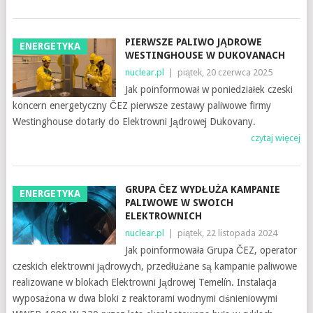
PIERWSZE PALIWO JĄDROWE
ENERGETYKA
WESTINGHOUSE W DUKOVANACH
nuclear.pl
|
piątek, 20 czerwca 2025
Jak poinformował w poniedziałek czeski
koncern energetyczny ČEZ pierwsze zestawy paliwowe firmy
Westinghouse dotarły do ​​Elektrowni Jądrowej Dukovany.
czytaj więcej
GRUPA ČEZ WYDŁUŻA KAMPANIE
ENERGETYKA
PALIWOWE W SWOICH
ELEKTROWNICH
nuclear.pl
|
piątek, 22 listopada 2024
Jak poinformowała Grupa ČEZ, operator
czeskich elektrowni jądrowych, przedłużane są kampanie paliwowe
realizowane w blokach Elektrowni Jądrowej Temelín. Instalacja
wyposażona w dwa bloki z reaktorami wodnymi ciśnieniowymi