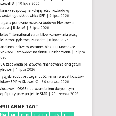
izewell B
| 10 lipca 2026
Skanska rozpoczyna kolejny etap rozbudowy
szwedzkiego składowiska SFR
| 9 lipca 2026
Bułgaria ponownie rozważa budowę Elektrowni
Jądrowej Belene?
| 8 lipca 2026
oltec International coraz bliżej wznowienia pracy
lektrowni Jądrowej Palisades
| 6 lipca 2026
aładunek paliwa w ostatnim bloku EJ Mochovce.
Słowacki Żarnowiec" na finiszu uruchomienia
| 2 lipca
2026
USA zapowiada państwowe finansowanie energetyki
ądrowej
| 1 lipca 2026
rytyjski audyt ostrzega: opóźnienia i wzrost kosztów
bloków EPR w Sizewell C
| 30 czerwca 2026
Włocławek i OSGEz porozumieniem dotyczącym
współpracy przy projekcie SMR
| 29 czerwca 2026
OPULARNE TAGI
lska
ME
NCBJ
PGE EJ1
PAA
PPEJ