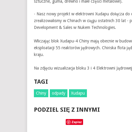
sztuczne, guma, drewno i małe części metalowe).
- Nasz nowy projekt w elektrowni Xudapu dołącza do d
zrealizowaliśmy w Chinach w ciągu ostatnich 30 lat - p
Development & Sales w Nukem Technologies.
Wliczając blok Xudapu-4 Chiny mają obecnie w budowi
eksploatacji 55 reaktorów jądrowych. Chińska flota j
kraju.
Na zdjęciu wizualizacja bloku 3 i 4 Elektrowni Jądrow
TAGI
Chiny
odpady
Xudapu
PODZIEL SIĘ Z INNYMI
Zapisz