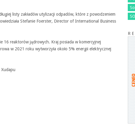
So
ługiej listy zakładów utylizacji odpadów, które z powodzeniem
SO
owiedziała Stefanie Foerster, Director of International Business
R E
e 16 reaktorów jądrowych. Kraj posiada w komercyjnej
ądrowa w 2021 roku wytworzyła około 5% energii elektrycznej
ej Xudapu