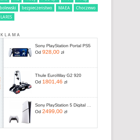
bolewski
bezpieczeństwo
MAEA
Choczewo
LARIS
 K L A M A
Sony PlayStation Portal PS5
928,00
Od
zł
Thule EuroWay G2 920
1801,46
Od
zł
Sony PlayStation 5 Digital Slim 825GB
2499,00
Od
zł