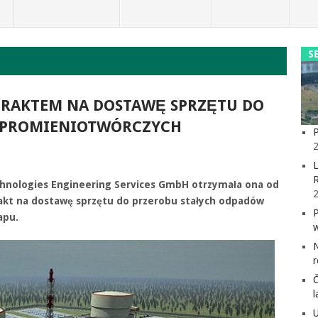
S
RAKTEM NA DOSTAWĘ SPRZĘTU DO
 PROMIENIOTWÓRCZYCH
P
2
L
hnologies Engineering Services GmbH otrzymała ona od
rakt na dostawę sprzętu do przerobu stałych odpadów
apu.
l
U