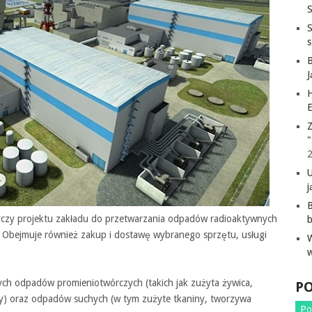
S
H
E
Z
"
j
B
tyczy projektu zakładu do przetwarzania odpadów radioaktywnych
 Obejmuje również zakup i dostawę wybranego sprzętu, usługi
ch odpadów promieniotwórczych (takich jak zużyta żywica,
P
ny) oraz odpadów suchych (w tym zużyte tkaniny, tworzywa
Po