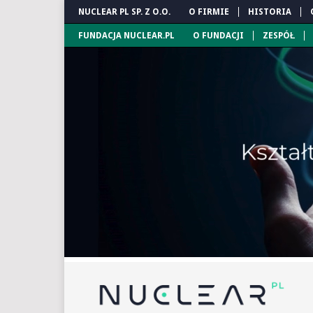
NUCLEAR PL SP. Z O.O.
O FIRMIE
HISTORIA
FUNDACJA NUCLEAR.PL
O FUNDACJI
ZESPÓŁ