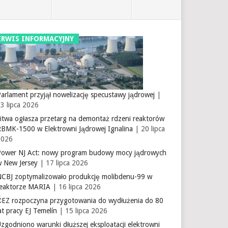
ERWIS INFORMACYJNY
arlament przyjął nowelizację specustawy jądrowej
|
3 lipca 2026
itwa ogłasza przetarg na demontaż rdzeni reaktorów
RBMK-1500 w Elektrowni Jądrowej Ignalina
| 20 lipca
2026
Power NJ Act: nowy program budowy mocy jądrowych
w New Jersey
| 17 lipca 2026
NCBJ zoptymalizowało produkcję molibdenu-99 w
reaktorze MARIA
| 16 lipca 2026
ČEZ rozpoczyna przygotowania do wydłużenia do 80
at pracy EJ Temelín
| 15 lipca 2026
zgodniono warunki dłuższej eksploatacji elektrowni