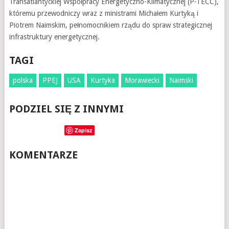
Transatlantyckiej Współpracy Energetyczno-Klimatycznej (P-TECC),
któremu przewodniczy wraz z ministrami Michałem Kurtyką i
Piotrem Naimskim, pełnomocnikiem rządu do spraw strategicznej
infrastruktury energetycznej.
TAGI
polska
PPEJ
USA
Kurtyka
Morawiecki
Naimski
PODZIEL SIĘ Z INNYMI
Zapisz
KOMENTARZE