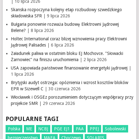
| 10 lipca 2026
Skanska rozpoczyna kolejny etap rozbudowy szwedzkiego
składowiska SFR
| 9 lipca 2026
Bułgaria ponownie rozważa budowę Elektrowni Jądrowej
Belene?
| 8 lipca 2026
Holtec International coraz bliżej wznowienia pracy Elektrowni
Jądrowej Palisades
| 6 lipca 2026
Załadunek paliwa w ostatnim bloku EJ Mochovce. "Słowacki
Żarnowiec" na finiszu uruchomienia
| 2 lipca 2026
USA zapowiada państwowe finansowanie energetyki jądrowej
|
1 lipca 2026
Brytyjski audyt ostrzega: opóźnienia i wzrost kosztów bloków
EPR w Sizewell C
| 30 czerwca 2026
Włocławek i OSGEz porozumieniem dotyczącym współpracy przy
projekcie SMR
| 29 czerwca 2026
POPULARNE TAGI
Polska
ME
NCBJ
PGE EJ1
PAA
PPEJ
Sobolewski
bezpieczeństwo
MAEA
Choczewo
SOLARIS