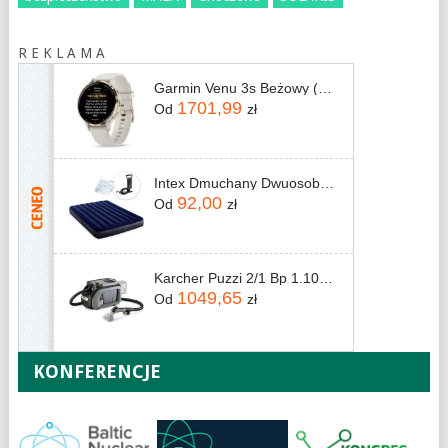
R E K L A M A
Garmin Venu 3s Beżowy (0100278502)
1701,99
Od
zł
Intex Dmuchany Dwuosobowy Z Pompką Tłokową 64758 68612
92,00
Od
zł
Karcher Puzzi 2/1 Bp 1.101-750.0
1049,65
Od
zł
KONFERENCJE