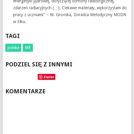
energetyki jądrowej, dotyczącej ochrony radiologicznej,
zdarzeń radiacyjnych (…). Ciekawe materiały, wykorzystam do
pracy z uczniami" – M. Grońska, Doradca Metodyczny MODN
w Ełku.
TAGI
polska
ME
PODZIEL SIĘ Z INNYMI
Zapisz
KOMENTARZE