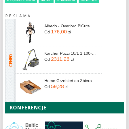
R E K L A M A
Albedo - Overlord BiCute Dark 26 cm
176,00
Od
zł
Karcher Puzzi 10/1 1.100-130.0
2311,26
Od
zł
Home Grzebień do Zbierania Jagód 6956010
59,28
Od
zł
KONFERENCJE