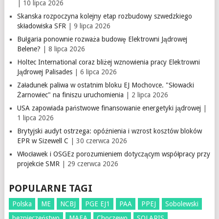
| 10 lipca 2026
Skanska rozpoczyna kolejny etap rozbudowy szwedzkiego
składowiska SFR
| 9 lipca 2026
Bułgaria ponownie rozważa budowę Elektrowni Jądrowej
Belene?
| 8 lipca 2026
Holtec International coraz bliżej wznowienia pracy Elektrowni
Jądrowej Palisades
| 6 lipca 2026
Załadunek paliwa w ostatnim bloku EJ Mochovce. "Słowacki
Żarnowiec" na finiszu uruchomienia
| 2 lipca 2026
USA zapowiada państwowe finansowanie energetyki jądrowej
|
1 lipca 2026
Brytyjski audyt ostrzega: opóźnienia i wzrost kosztów bloków
EPR w Sizewell C
| 30 czerwca 2026
Włocławek i OSGEz porozumieniem dotyczącym współpracy przy
projekcie SMR
| 29 czerwca 2026
POPULARNE TAGI
Polska
ME
NCBJ
PGE EJ1
PAA
PPEJ
Sobolewski
bezpieczeństwo
MAEA
Choczewo
SOLARIS