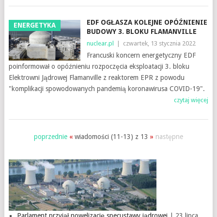
EDF OGŁASZA KOLEJNE OPÓŹNIENIE
ENERGETYKA
BUDOWY 3. BLOKU FLAMANVILLE
nuclear.pl
|
czwartek, 13 stycznia 2022
Francuski koncern energetyczny EDF
poinformował o opóźnieniu rozpoczęcia eksploatacji 3. bloku
Elektrowni Jądrowej Flamanville z reaktorem EPR z powodu
"komplikacji spowodowanych pandemią koronawirusa COVID-19".
czytaj więcej
poprzednie
«
wiadomości (11-13) z 13
»
następne
Parlament przyjął nowelizację specustawy jądrowej
| 23 lipca