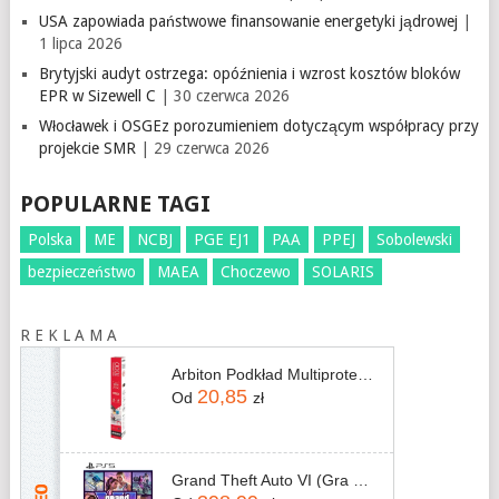
USA zapowiada państwowe finansowanie energetyki jądrowej
|
1 lipca 2026
Brytyjski audyt ostrzega: opóźnienia i wzrost kosztów bloków
EPR w Sizewell C
| 30 czerwca 2026
Włocławek i OSGEz porozumieniem dotyczącym współpracy przy
projekcie SMR
| 29 czerwca 2026
POPULARNE TAGI
Polska
ME
NCBJ
PGE EJ1
PAA
PPEJ
Sobolewski
bezpieczeństwo
MAEA
Choczewo
SOLARIS
R E K L A M A
Arbiton Podkład Multiprotec 1000 3w1 8m2
20,85
Od
zł
Grand Theft Auto VI (Gra PS5)