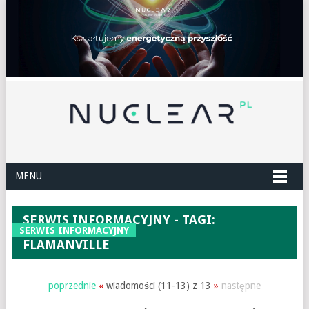
MENU
SERWIS INFORMACYJNY - TAGI:
SERWIS INFORMACYJNY
FLAMANVILLE
poprzednie
«
wiadomości (11-13) z 13
»
następne