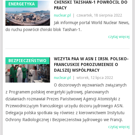
CHIŃSKI TAISHAN-1 POWRÓCIŁ DO
ENERGETYKA
PRACY
nuclear.pl
|
czwartek, 18 sierpnia 2022
Jak informuje portal World Nuclear News,
do ruchu powrócił chiński blok Taishan-1.
czytaj więcej
WIZYTA PAA W ASN I IRSN. POLSKO-
BEZPIECZEŃSTWO
FRANCUSKIE POROZUMIENIE O
DALSZEJ WSPÓŁPRACY
nuclear.pl
|
wtorek, 12 lipca 2022
O dozorowych wyzwaniach związanych
z Programem polskiej energetyki jądrowej, planowanych
działaniach rozmawiał Prezes Państwowej Agencji Atomistyki z
Przewodniczącym francuskiego urzędu dozoru jądrowego ASN.
Delegacja polska spotkała się również z kierownictwem Instytutu
Ochrony Radiologicznej i Bezpieczeństwa Jądrowego we Francji.
czytaj więcej