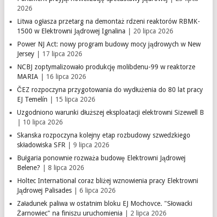
2026
Litwa ogłasza przetarg na demontaż rdzeni reaktorów RBMK-
1500 w Elektrowni Jądrowej Ignalina
| 20 lipca 2026
Power NJ Act: nowy program budowy mocy jądrowych w New
Jersey
| 17 lipca 2026
NCBJ zoptymalizowało produkcję molibdenu-99 w reaktorze
MARIA
| 16 lipca 2026
ČEZ rozpoczyna przygotowania do wydłużenia do 80 lat pracy
EJ Temelín
| 15 lipca 2026
Uzgodniono warunki dłuższej eksploatacji elektrowni Sizewell B
| 10 lipca 2026
Skanska rozpoczyna kolejny etap rozbudowy szwedzkiego
składowiska SFR
| 9 lipca 2026
Bułgaria ponownie rozważa budowę Elektrowni Jądrowej
Belene?
| 8 lipca 2026
Holtec International coraz bliżej wznowienia pracy Elektrowni
Jądrowej Palisades
| 6 lipca 2026
Załadunek paliwa w ostatnim bloku EJ Mochovce. "Słowacki
Żarnowiec" na finiszu uruchomienia
| 2 lipca 2026