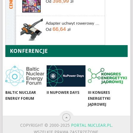
398,99
Od
zł
Adapter uchwyt rowerowy Compit E-spacer do rowerów E-bike Compit/e
66,64
Od
zł
KONFERENCJE
BALTIC NUCLEAR
II NUPOWER DAYS
III KONGRES
ENERGY FORUM
ENERGETYKI
JĄDROWEJ
COPYRIGHT © 2000-2025
PORTAL NUCLEAR.PL
.
WSZELKIE PRAWA ZASTRZEŻONE.