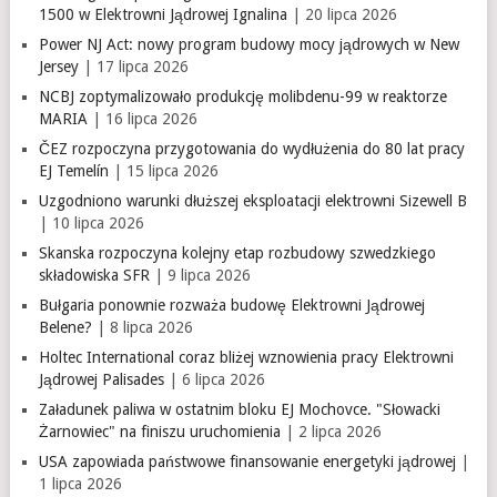
1500 w Elektrowni Jądrowej Ignalina
| 20 lipca 2026
Power NJ Act: nowy program budowy mocy jądrowych w New
Jersey
| 17 lipca 2026
NCBJ zoptymalizowało produkcję molibdenu-99 w reaktorze
MARIA
| 16 lipca 2026
ČEZ rozpoczyna przygotowania do wydłużenia do 80 lat pracy
EJ Temelín
| 15 lipca 2026
Uzgodniono warunki dłuższej eksploatacji elektrowni Sizewell B
| 10 lipca 2026
Skanska rozpoczyna kolejny etap rozbudowy szwedzkiego
składowiska SFR
| 9 lipca 2026
Bułgaria ponownie rozważa budowę Elektrowni Jądrowej
Belene?
| 8 lipca 2026
Holtec International coraz bliżej wznowienia pracy Elektrowni
Jądrowej Palisades
| 6 lipca 2026
Załadunek paliwa w ostatnim bloku EJ Mochovce. "Słowacki
Żarnowiec" na finiszu uruchomienia
| 2 lipca 2026
USA zapowiada państwowe finansowanie energetyki jądrowej
|
1 lipca 2026