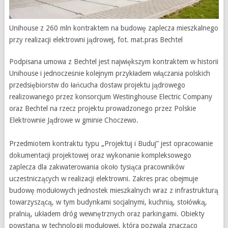
Unihouse z 260 mln kontraktem na budowę zaplecza mieszkalnego
przy realizacji elektrowni jądrowej, fot. mat.pras Bechtel
Podpisana umowa z Bechtel jest największym kontraktem w historii
Unihouse i jednocześnie kolejnym przykładem włączania polskich
przedsiębiorstw do łańcucha dostaw projektu jądrowego
realizowanego przez konsorcjum Westinghouse Electric Company
oraz Bechtel na rzecz projektu prowadzonego przez Polskie
Elektrownie Jądrowe w gminie Choczewo.
Przedmiotem kontraktu typu „Projektuj i Buduj” jest opracowanie
dokumentacji projektowej oraz wykonanie kompleksowego
zaplecza dla zakwaterowania około tysiąca pracowników
uczestniczących w realizacji elektrowni. Zakres prac obejmuje
budowę modułowych jednostek mieszkalnych wraz z infrastrukturą
towarzyszącą, w tym budynkami socjalnymi, kuchnią, stołówką,
pralnią, układem dróg wewnętrznych oraz parkingami. Obiekty
powstaną w technologii modułowej, która pozwala znacząco