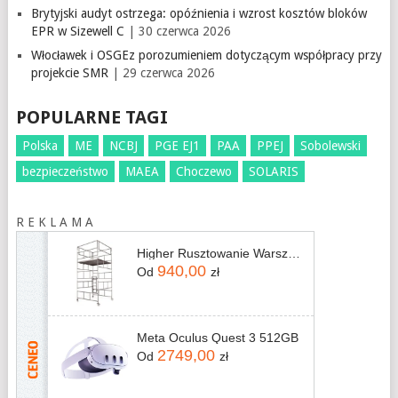
Brytyjski audyt ostrzega: opóźnienia i wzrost kosztów bloków
EPR w Sizewell C
| 30 czerwca 2026
Włocławek i OSGEz porozumieniem dotyczącym współpracy przy
projekcie SMR
| 29 czerwca 2026
POPULARNE TAGI
Polska
ME
NCBJ
PGE EJ1
PAA
PPEJ
Sobolewski
bezpieczeństwo
MAEA
Choczewo
SOLARIS
R E K L A M A
Higher Rusztowanie Warszawskie Zestaw 16 Ramek - Malowane
940,00
Od
zł
Meta Oculus Quest 3 512GB
2749,00
Od
zł