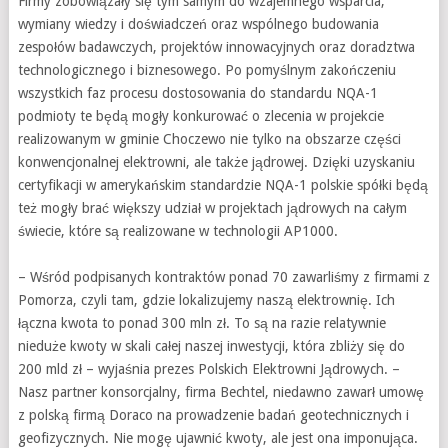
Firmy zobowiązały się tym samym do wzajemnego wsparcia,
wymiany wiedzy i doświadczeń oraz wspólnego budowania
zespołów badawczych, projektów innowacyjnych oraz doradztwa
technologicznego i biznesowego. Po pomyślnym zakończeniu
wszystkich faz procesu dostosowania do standardu NQA-1
podmioty te będą mogły konkurować o zlecenia w projekcie
realizowanym w gminie Choczewo nie tylko na obszarze części
konwencjonalnej elektrowni, ale także jądrowej. Dzięki uzyskaniu
certyfikacji w amerykańskim standardzie NQA-1 polskie spółki będą
też mogły brać większy udział w projektach jądrowych na całym
świecie, które są realizowane w technologii AP1000.
– Wśród podpisanych kontraktów ponad 70 zawarliśmy z firmami z
Pomorza, czyli tam, gdzie lokalizujemy naszą elektrownię. Ich
łączna kwota to ponad 300 mln zł. To są na razie relatywnie
nieduże kwoty w skali całej naszej inwestycji, która zbliży się do
200 mld zł – wyjaśnia prezes Polskich Elektrowni Jądrowych. –
Nasz partner konsorcjalny, firma Bechtel, niedawno zawarł umowę
z polską firmą Doraco na prowadzenie badań geotechnicznych i
geofizycznych. Nie mogę ujawnić kwoty, ale jest ona imponująca.