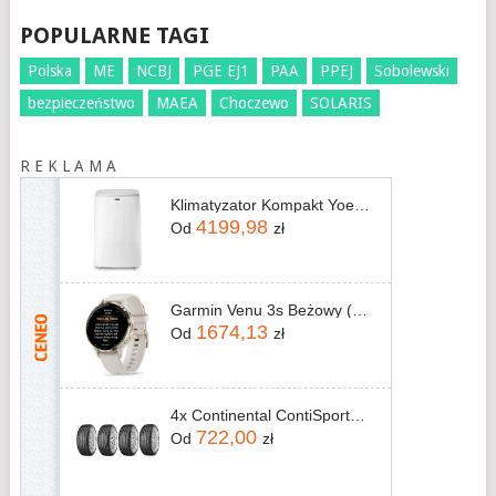
POPULARNE TAGI
Polska
ME
NCBJ
PGE EJ1
PAA
PPEJ
Sobolewski
bezpieczeństwo
MAEA
Choczewo
SOLARIS
R E K L A M A
Klimatyzator Kompakt Yoer 4,7kW PAC02W
4199,98
Od
zł
Garmin Venu 3s Beżowy (0100278502)
1674,13
Od
zł
4x Continental ContiSportContact 5 245/45R18 96W
722,00
Od
zł