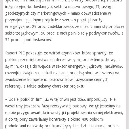
spośród 111 badanych firm – m.in. z branży budowlanej, nadzoru
inżynieryjno-budowlanego, sektora maszynowego, IT, usług
geodezyjnych czy marketingowych – miało doświadczenie w
przynajmniej jednym projekcie z szeroko pojętej branży
energetycznej. 29 proc. zadeklarowało, że miało z nimi styczność w
sektorze jądrowym. 50 proc. z nich pełniło rolę podwykonawców, a
31 proc. – poddostawców.
Raport PIE pokazuje, że wśród czynników, które sprawiły, że
polskie przedsiębiorstwa zainteresowały się projektem jądrowym,
są m.in. okazja do wejścia w sektor energetyki jądrowej, możliwość
rozwoju i zwiększenia skali działania przedsiębiorstwa, szansa na
zwiększenie kompetencji pracowników i uzyskanie cennych
referencji, a także ciekawy charakter projektu.
– Udział polskich firm już w tej chwili jest dość imponujący. Nie
weszliśmy jeszcze w fazę rzeczywistej budowy, wciąż jesteśmy na
etapie przygotowań do inwestycji i projektowania samej elektrowni,
a do tej pory zawarliśmy kontrakty z około 400 polskimi
podmiotami na kwotę przekraczającą 1 mld zł – zaznacza prezes