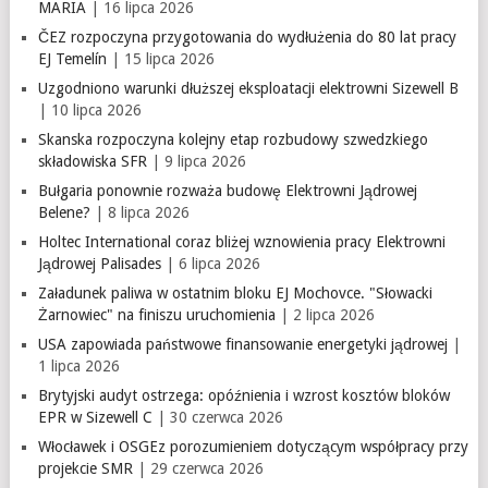
MARIA
| 16 lipca 2026
ČEZ rozpoczyna przygotowania do wydłużenia do 80 lat pracy
EJ Temelín
| 15 lipca 2026
Uzgodniono warunki dłuższej eksploatacji elektrowni Sizewell B
| 10 lipca 2026
Skanska rozpoczyna kolejny etap rozbudowy szwedzkiego
składowiska SFR
| 9 lipca 2026
Bułgaria ponownie rozważa budowę Elektrowni Jądrowej
Belene?
| 8 lipca 2026
Holtec International coraz bliżej wznowienia pracy Elektrowni
Jądrowej Palisades
| 6 lipca 2026
Załadunek paliwa w ostatnim bloku EJ Mochovce. "Słowacki
Żarnowiec" na finiszu uruchomienia
| 2 lipca 2026
USA zapowiada państwowe finansowanie energetyki jądrowej
|
1 lipca 2026
Brytyjski audyt ostrzega: opóźnienia i wzrost kosztów bloków
EPR w Sizewell C
| 30 czerwca 2026
Włocławek i OSGEz porozumieniem dotyczącym współpracy przy
projekcie SMR
| 29 czerwca 2026