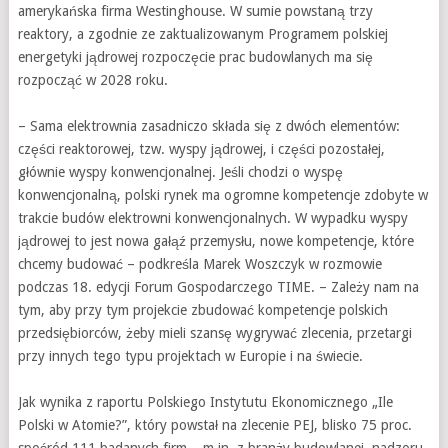
amerykańska firma Westinghouse. W sumie powstaną trzy
reaktory, a zgodnie ze zaktualizowanym Programem polskiej
energetyki jądrowej rozpoczęcie prac budowlanych ma się
rozpocząć w 2028 roku.
– Sama elektrownia zasadniczo składa się z dwóch elementów:
części reaktorowej, tzw. wyspy jądrowej, i części pozostałej,
głównie wyspy konwencjonalnej. Jeśli chodzi o wyspę
konwencjonalną, polski rynek ma ogromne kompetencje zdobyte w
trakcie budów elektrowni konwencjonalnych. W wypadku wyspy
jądrowej to jest nowa gałąź przemysłu, nowe kompetencje, które
chcemy budować – podkreśla Marek Woszczyk w rozmowie
podczas 18. edycji Forum Gospodarczego TIME. – Zależy nam na
tym, aby przy tym projekcie zbudować kompetencje polskich
przedsiębiorców, żeby mieli szansę wygrywać zlecenia, przetargi
przy innych tego typu projektach w Europie i na świecie.
Jak wynika z raportu Polskiego Instytutu Ekonomicznego „Ile
Polski w Atomie?”, który powstał na zlecenie PEJ, blisko 75 proc.