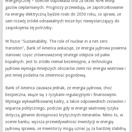
energetycznej – obecnie odpowiada ona za około 40% emisji
gazów cieplarnianych. Prognozy przewidują, że zapotrzebowanie
na energię elektryczną będzie rosło do 2050 roku, co sprawi, że
sam rozwój źródeł odnawialnych może być niewystarczający do
zaspokojenia tej potrzeby.
W fiszce "Sustainability. The role of nuclear in a net-zero
transition", Bank of America wskazuje, że energia jądrowa powinna
stanowić część zrównoważonej strategii odejścia od paliw
kopalnych. Jest to źródło niemal bezemisyjne, a technologia
jądrowa wymaga mniejszych obszarów ziemi niż energia wiatrowa i
jest mniej podatna na zmienność pogodową.
Bank of America zauważa jednak, że energia jądrowa, choć
bezpieczna, wiąże się z ryzykami regulacyjnymi i finansowymi.
Wymaga wykwalifikowanej kadry, a także odpowiednich zezwoleń i
wsparcia politycznego, podczas gdy w energii wiatrowej ryzyka
dotyczą głównie dostępności krytycznych minerałów. Mimo to, w
ocenie banku, wyższa przewidywalność inwestycji w energię
jądrową sprawia, że inwestorzy mogą uznać ją za bardziej stabilną