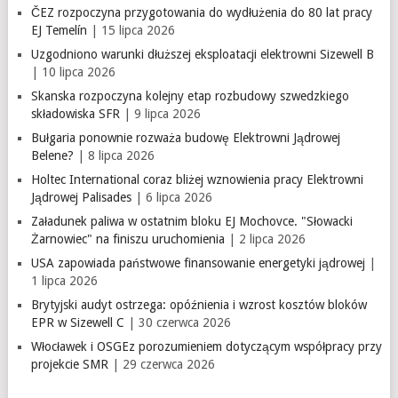
ČEZ rozpoczyna przygotowania do wydłużenia do 80 lat pracy
EJ Temelín
| 15 lipca 2026
Uzgodniono warunki dłuższej eksploatacji elektrowni Sizewell B
| 10 lipca 2026
Skanska rozpoczyna kolejny etap rozbudowy szwedzkiego
składowiska SFR
| 9 lipca 2026
Bułgaria ponownie rozważa budowę Elektrowni Jądrowej
Belene?
| 8 lipca 2026
Holtec International coraz bliżej wznowienia pracy Elektrowni
Jądrowej Palisades
| 6 lipca 2026
Załadunek paliwa w ostatnim bloku EJ Mochovce. "Słowacki
Żarnowiec" na finiszu uruchomienia
| 2 lipca 2026
USA zapowiada państwowe finansowanie energetyki jądrowej
|
1 lipca 2026
Brytyjski audyt ostrzega: opóźnienia i wzrost kosztów bloków
EPR w Sizewell C
| 30 czerwca 2026
Włocławek i OSGEz porozumieniem dotyczącym współpracy przy
projekcie SMR
| 29 czerwca 2026