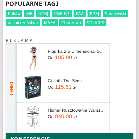
POPULARNE TAGI
Polska
ME
NCBJ
PGE EJ1
PAA
PPEJ
Sobolewski
bezpieczeństwo
MAEA
Choczewo
SOLARIS
R E K L A M A
Figurka 2.5 Dimensional Seduction Miriella Swimsuit Glitter&Glamorous 22cm
185,90
Od
zł
Goliath The Sims
115,61
Od
zł
Higher Rusztowanie Warszawskie Zestaw 16 Ramek - Malowane
940,00
Od
zł