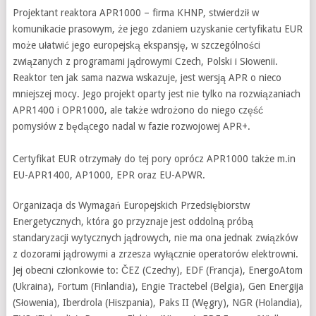
Projektant reaktora APR1000 – firma KHNP, stwierdził w
komunikacie prasowym, że jego zdaniem uzyskanie certyfikatu EUR
może ułatwić jego europejską ekspansję, w szczególności
związanych z programami jądrowymi Czech, Polski i Słowenii.
Reaktor ten jak sama nazwa wskazuje, jest wersją APR o nieco
mniejszej mocy. Jego projekt oparty jest nie tylko na rozwiązaniach
APR1400 i OPR1000, ale także wdrożono do niego część
pomysłów z będącego nadal w fazie rozwojowej APR+.
Certyfikat EUR otrzymały do tej pory oprócz APR1000 także m.in
EU-APR1400, AP1000, EPR oraz EU-APWR.
Organizacja ds Wymagań Europejskich Przedsiębiorstw
Energetycznych, która go przyznaje jest oddolną próbą
standaryzacji wytycznych jądrowych, nie ma ona jednak związków
z dozorami jądrowymi a zrzesza wyłącznie operatorów elektrowni.
Jej obecni członkowie to: ČEZ (Czechy), EDF (Francja), EnergoAtom
(Ukraina), Fortum (Finlandia), Engie Tractebel (Belgia), Gen Energija
(Słowenia), Iberdrola (Hiszpania), Paks II (Węgry), NGR (Holandia),