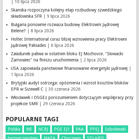
| 10 lipca 2026
Skanska rozpoczyna kolejny etap rozbudowy szwedzkiego
składowiska SFR
| 9 lipca 2026
Bułgaria ponownie rozważa budowę Elektrowni Jądrowej
Belene?
| 8 lipca 2026
Holtec International coraz bliżej wznowienia pracy Elektrowni
Jądrowej Palisades
| 6 lipca 2026
Załadunek paliwa w ostatnim bloku EJ Mochovce. "Słowacki
Żarnowiec" na finiszu uruchomienia
| 2 lipca 2026
USA zapowiada państwowe finansowanie energetyki jądrowej
|
1 lipca 2026
Brytyjski audyt ostrzega: opóźnienia i wzrost kosztów bloków
EPR w Sizewell C
| 30 czerwca 2026
Włocławek i OSGEz porozumieniem dotyczącym współpracy przy
projekcie SMR
| 29 czerwca 2026
POPULARNE TAGI
Polska
ME
NCBJ
PGE EJ1
PAA
PPEJ
Sobolewski
bezpieczeństwo
MAEA
Choczewo
SOLARIS