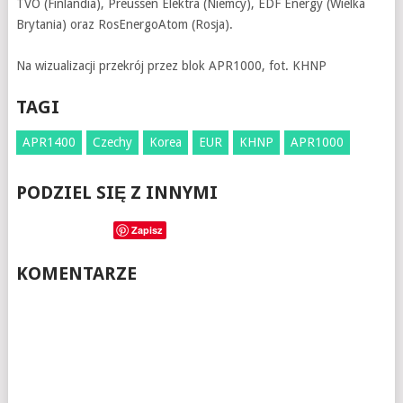
TVO (Finlandia), Preussen Elektra (Niemcy), EDF Energy (Wielka
Brytania) oraz RosEnergoAtom (Rosja).
Na wizualizacji przekrój przez blok APR1000, fot. KHNP
TAGI
APR1400
Czechy
Korea
EUR
KHNP
APR1000
PODZIEL SIĘ Z INNYMI
Zapisz
KOMENTARZE