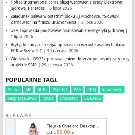
Holtec International coraz bliżej wznowienia pracy Elektrowni
Jądrowej Palisades
| 6 lipca 2026
Załadunek paliwa w ostatnim bloku EJ Mochovce. "Słowacki
Żarnowiec" na finiszu uruchomienia
| 2 lipca 2026
USA zapowiada państwowe finansowanie energetyki jądrowej
|
1 lipca 2026
Brytyjski audyt ostrzega: opóźnienia i wzrost kosztów bloków
EPR w Sizewell C
| 30 czerwca 2026
Włocławek i OSGEz porozumieniem dotyczącym współpracy przy
projekcie SMR
| 29 czerwca 2026
POPULARNE TAGI
Polska
ME
NCBJ
PGE EJ1
PAA
PPEJ
Sobolewski
bezpieczeństwo
MAEA
Choczewo
SOLARIS
R E K L A M A
Figurka Overlord Desktop Cute Albedo Cow-Print Swimsuit Ver. 15 cm
169,00
Od
zł