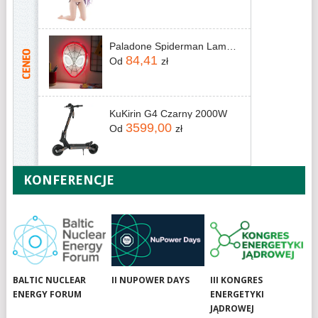
Paladone Spiderman Lampka Neonowa Led Ścienna / Wall Mountable Neon Light PP14000SPMVN
84,41
Od
zł
KuKirin G4 Czarny 2000W
3599,00
Od
zł
KONFERENCJE
BALTIC NUCLEAR
II NUPOWER DAYS
III KONGRES
ENERGY FORUM
ENERGETYKI
JĄDROWEJ