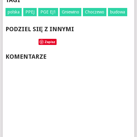
TAGI
polska
PPEJ
PGE EJ1
Gniewino
Choczewo
budowa
PODZIEL SIĘ Z INNYMI
Zapisz
KOMENTARZE