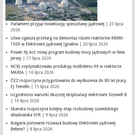
Parlament przyjął nowelizację specustawy jądrowej
| 23 lipca
2026
Litwa ogłasza przetarg na demontaż rdzeni reaktorów RBMK-
1500 w Elektrowni Jądrowej Ignalina
| 20 lipca 2026
Power NJ Act: nowy program budowy mocy jądrowych w New
Jersey
| 17 lipca 2026
NCBJ zoptymalizowało produkcję molibdenu-99 w reaktorze
MARIA
| 16 lipca 2026
ČEZ rozpoczyna przygotowania do wydłużenia do 80 lat pracy
EJ Temelín
| 15 lipca 2026
Uzgodniono warunki dłuższej eksploatacji elektrowni Sizewell B
| 10 lipca 2026
Skanska rozpoczyna kolejny etap rozbudowy szwedzkiego
składowiska SFR
| 9 lipca 2026
Bułgaria ponownie rozważa budowę Elektrowni Jądrowej
Belene?
| 8 lipca 2026