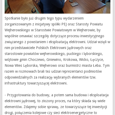
Spotkanie było już drugim tego typu wydarzeniem
zorganizowanym z inicjatywy spółki PEJ oraz Starosty Powiatu
Wejherowskiego w Starostwie Powiatowym w Wejherowie, by
wspólnie omawiać szczegóły dotyczące procesu inwestycyjnego
związanego z powstaniem i eksploatacją elektrowni. Udział wzięli w
nim przedstawiciele Polskich Elektrowni Jądrowych oraz
starostowie powiatów wejherowskiego, puckiego i lęborskiego,
wójtowie gmin Choczewo, Gniewino, Krokowa, Wicko, Łęczyce,
Nowa Wieś Lęborska, Wejherowo oraz burmistrz miasta Łeba. Tym
razem w rozmowach brali też udział reprezentanci podmiotów
odpowiedzialnych za realizację wybranych elementów tzw.
infrastruktury towarzyszącej elektrowni.
- Przygotowania do budowy, a potem sama budowa i eksploatacja
elektrowni jądrowej, to złożony proces, na który składa się wiele
elementów. Zdajemy sobie sprawę, że towarzyszące tej inwestycji
drogi, połączenia kolejowe czy sieci elektroenergetyczne to