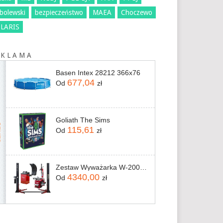
bolewski
bezpieczeństwo
MAEA
Choczewo
LARIS
 K L A M A
Basen Intex 28212 366x76
677,04
Od
zł
Goliath The Sims
115,61
Od
zł
Zestaw Wyważarka W-200 Montażownica M-110 REDATS
4340,00
Od
zł