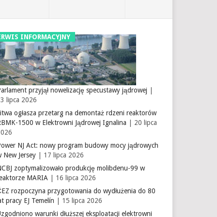
ERWIS INFORMACYJNY
arlament przyjął nowelizację specustawy jądrowej
|
3 lipca 2026
itwa ogłasza przetarg na demontaż rdzeni reaktorów
RBMK-1500 w Elektrowni Jądrowej Ignalina
| 20 lipca
2026
Power NJ Act: nowy program budowy mocy jądrowych
w New Jersey
| 17 lipca 2026
NCBJ zoptymalizowało produkcję molibdenu-99 w
reaktorze MARIA
| 16 lipca 2026
ČEZ rozpoczyna przygotowania do wydłużenia do 80
at pracy EJ Temelín
| 15 lipca 2026
zgodniono warunki dłuższej eksploatacji elektrowni