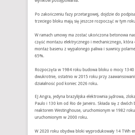
wyników postępowania.
Po zakończeniu fazy przetargowej, dojdzie do podpi
trzeciego bloku mają się jeszcze rozpocząć w tym rok
W ramach umowy ma zostać ukończona betonowa nad
część montażu elektrycznego i mechanicznego, która
montaż basenu z wypalonego paliwa i suwnicy polarn
65%.
Rozpoczęta w 1984 roku budowa bloku o mocy 1340
dwukrotnie, ostatnio w 2015 roku przy zaawansowaniu
działalność pod koniec 2026 roku.
EJ Angra, jedyna brazylijska elektrownia jądrowa, zlo
Paulo i 130 km od Rio de Janeiro. Składa się z dwó
reaktorem Westinghouse, uruchomionym w 1982 rok
uruchomionym w 2000 roku.
W 2020 roku obydwa bloki wyprodukowały 14 TWh energi