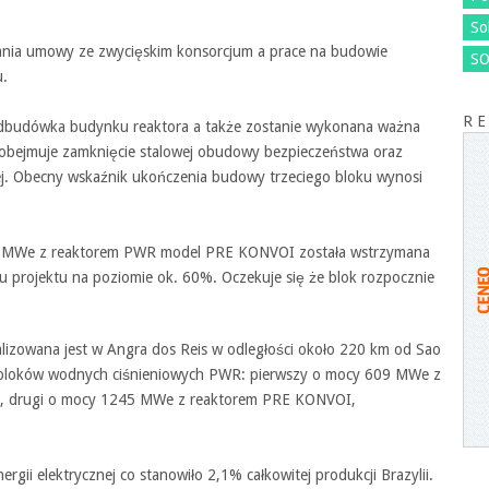
So
sania umowy ze zwycięskim konsorcjum a prace na budowie
SO
u.
R E
budówka budynku reaktora a także zostanie wykonana ważna
 obejmuje zamknięcie stalowej obudowy bezpieczeństwa oraz
ej. Obecny wskaźnik ukończenia budowy trzeciego bloku wynosi
 MWe z reaktorem PWR model PRE KONVOI została wstrzymana
 projektu na poziomie ok. 60%. Oczekuje się że blok rozpocznie
kalizowana jest w Angra dos Reis w odległości około 220 km od Sao
ch bloków wodnych ciśnieniowych PWR: pierwszy o mocy 609 MWe z
u, drugi o mocy 1245 MWe z reaktorem PRE KONVOI,
i elektrycznej co stanowiło 2,1% całkowitej produkcji Brazylii.