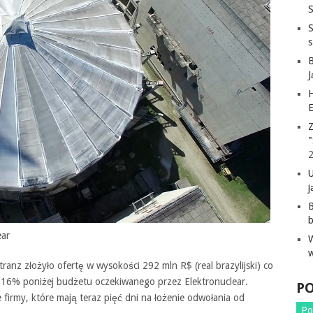
S
H
E
Z
"
j
B
ear
tranz złożyło ofertę w wysokości 292 mln R$ (real brazylijski) co
o 16% poniżej budżetu oczekiwanego przez Elektronuclear.
P
 firmy, które mają teraz pięć dni na łożenie odwołania od
Po