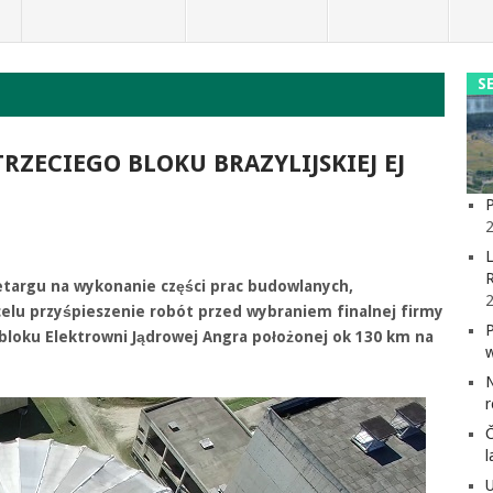
S
ECIEGO BLOKU BRAZYLIJSKIEJ EJ
P
2
L
rzetargu na wykonanie części prac budowlanych,
celu przyśpieszenie robót przed wybraniem finalnej firmy
bloku Elektrowni Jądrowej Angra położonej ok 130 km na
l
U