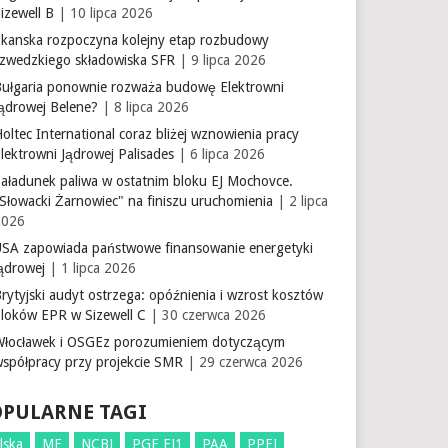
izewell B
| 10 lipca 2026
Skanska rozpoczyna kolejny etap rozbudowy
szwedzkiego składowiska SFR
| 9 lipca 2026
Bułgaria ponownie rozważa budowę Elektrowni
Jądrowej Belene?
| 8 lipca 2026
oltec International coraz bliżej wznowienia pracy
lektrowni Jądrowej Palisades
| 6 lipca 2026
aładunek paliwa w ostatnim bloku EJ Mochovce.
Słowacki Żarnowiec" na finiszu uruchomienia
| 2 lipca
2026
USA zapowiada państwowe finansowanie energetyki
ądrowej
| 1 lipca 2026
rytyjski audyt ostrzega: opóźnienia i wzrost kosztów
bloków EPR w Sizewell C
| 30 czerwca 2026
Włocławek i OSGEz porozumieniem dotyczącym
współpracy przy projekcie SMR
| 29 czerwca 2026
OPULARNE TAGI
lska
ME
NCBJ
PGE EJ1
PAA
PPEJ