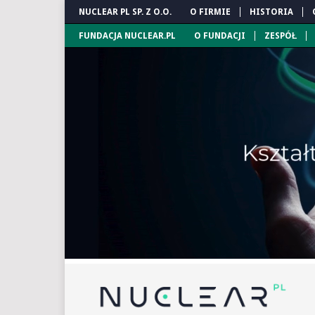
NUCLEAR PL SP. Z O.O.
O FIRMIE
HISTORIA
FUNDACJA NUCLEAR.PL
O FUNDACJI
ZESPÓŁ