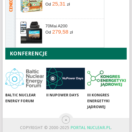
25,31
Od
zł
70Mai A200
279,58
Od
zł
KONFERENCJE
BALTIC NUCLEAR
II NUPOWER DAYS
III KONGRES
ENERGY FORUM
ENERGETYKI
JĄDROWEJ
COPYRIGHT © 2000-2025
PORTAL NUCLEAR.PL
.