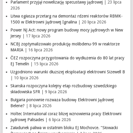
Parlament przyjął nowelizację specustawy jądrowej
| 23 lipca
2026
Litwa ogłasza przetarg na demontaż rdzeni reaktorów RBMK-
1500 w Elektrowni Jądrowej Ignalina
| 20 lipca 2026
Power NJ Act: nowy program budowy mocy jądrowych w New
Jersey
| 17 lipca 2026
NCBJ zoptymalizowało produkcję molibdenu-99 w reaktorze
MARIA
| 16 lipca 2026
ČEZ rozpoczyna przygotowania do wydłużenia do 80 lat pracy
EJ Temelín
| 15 lipca 2026
Uzgodniono warunki dłuższej eksploatacji elektrowni Sizewell B
| 10 lipca 2026
Skanska rozpoczyna kolejny etap rozbudowy szwedzkiego
składowiska SFR
| 9 lipca 2026
Bułgaria ponownie rozważa budowę Elektrowni Jądrowej
Belene?
| 8 lipca 2026
Holtec International coraz bliżej wznowienia pracy Elektrowni
Jądrowej Palisades
| 6 lipca 2026
Załadunek paliwa w ostatnim bloku EJ Mochovce. "Słowacki