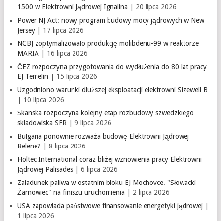
1500 w Elektrowni Jądrowej Ignalina
| 20 lipca 2026
Power NJ Act: nowy program budowy mocy jądrowych w New
Jersey
| 17 lipca 2026
NCBJ zoptymalizowało produkcję molibdenu-99 w reaktorze
MARIA
| 16 lipca 2026
ČEZ rozpoczyna przygotowania do wydłużenia do 80 lat pracy
EJ Temelín
| 15 lipca 2026
Uzgodniono warunki dłuższej eksploatacji elektrowni Sizewell B
| 10 lipca 2026
Skanska rozpoczyna kolejny etap rozbudowy szwedzkiego
składowiska SFR
| 9 lipca 2026
Bułgaria ponownie rozważa budowę Elektrowni Jądrowej
Belene?
| 8 lipca 2026
Holtec International coraz bliżej wznowienia pracy Elektrowni
Jądrowej Palisades
| 6 lipca 2026
Załadunek paliwa w ostatnim bloku EJ Mochovce. "Słowacki
Żarnowiec" na finiszu uruchomienia
| 2 lipca 2026
USA zapowiada państwowe finansowanie energetyki jądrowej
|
1 lipca 2026