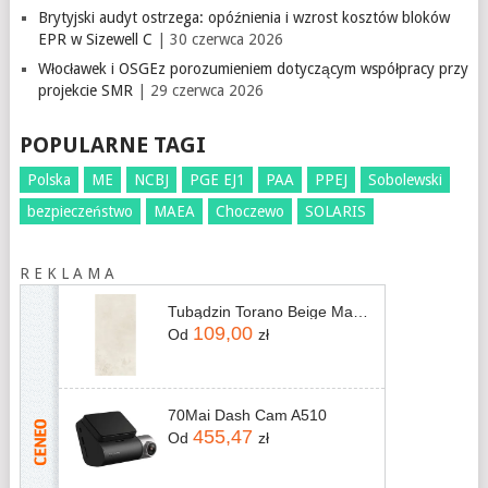
Brytyjski audyt ostrzega: opóźnienia i wzrost kosztów bloków
EPR w Sizewell C
| 30 czerwca 2026
Włocławek i OSGEz porozumieniem dotyczącym współpracy przy
projekcie SMR
| 29 czerwca 2026
POPULARNE TAGI
Polska
ME
NCBJ
PGE EJ1
PAA
PPEJ
Sobolewski
bezpieczeństwo
MAEA
Choczewo
SOLARIS
R E K L A M A
Tubądzin Torano Beige Mat 119,8x59,8
109,00
Od
zł
70Mai Dash Cam A510
455,47
Od
zł