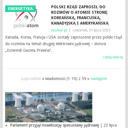
POLSKI RZĄD ZAPROSIŁ DO
ENERGETYKA
ROZMÓW O ATOMIE STRONĘ
KOREAŃSKĄ, FRANCUSKĄ,
KANADYJSKĄ I AMERYKAŃSKĄ
nuclear.pl
|
czwartek, 31 lipca 2025
Kanada, Korea, Francja i USA zostały zaproszone przez polski rząd
do rozmów na temat drugiej elektrowni jądrowej – donosi
„Dziennik Gazeta Prawna”.
czytaj więcej
poprzednie
«
wiadomości (1-10) z 59
»
następne
Parlament przyjął nowelizację specustawy jądrowej
| 23 lipca