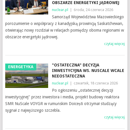
OBSZARZE ENERGETYKI JĄDROWEJ
nuclear.pl
|
środa, 24 czerwca 2026
Samorząd Województwa Mazowieckiego
porozumienie o współpracy z kanadyjską prowincją Saskatchewan,
otwierając nowy rozdział w relacjach pomiędzy oboma regionami w
obszarze energetyki jądrowej.
czytaj więcej
"OSTATECZNA" DECYZJA
ENERGETYKA
INWESTYCYJNA WS. NUSCALE WCALE
NIEOSTATECZNA
nuclear.pl
|
czwartek, 18 czerwca 2026
Po ogłoszeniu „ostatecznej decyzji
inwestycyjnej" przez inwestora i media, projekt budowy reaktora
SMR NuScale VOYGR w rumuńskim Doicești otrzymał studzący
sygnał z najwyższego szczebla.
czytaj więcej