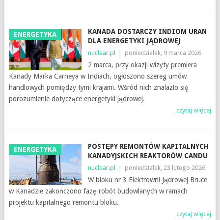
KANADA DOSTARCZY INDIOM URAN
ENERGETYKA
DLA ENERGETYKI JĄDROWEJ
nuclear.pl
|
poniedziałek, 9 marca 2026
2 marca, przy okazji wizyty premiera
Kanady Marka Carneya w Indiach, ogłoszono szereg umów
handlowych pomiędzy tymi krajami. Wśród nich znalazło się
porozumienie dotyczące energetyki jądrowej.
czytaj więcej
POSTĘPY REMONTÓW KAPITALNYCH
ENERGETYKA
KANADYJSKICH REAKTORÓW CANDU
nuclear.pl
|
poniedziałek, 23 lutego 2026
W bloku nr 3 Elektrowni Jądrowej Bruce
w Kanadzie zakończono fazę robót budowlanych w ramach
projektu kapitalnego remontu bloku.
czytaj więcej