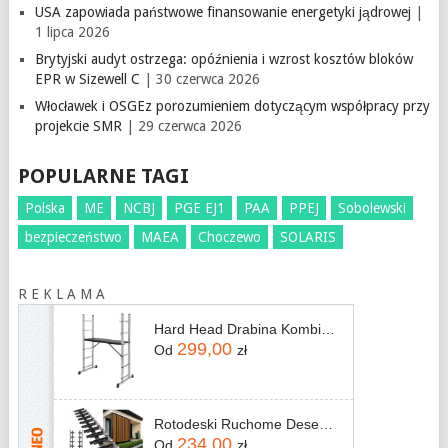
USA zapowiada państwowe finansowanie energetyki jądrowej
|
1 lipca 2026
Brytyjski audyt ostrzega: opóźnienia i wzrost kosztów bloków
EPR w Sizewell C
| 30 czerwca 2026
Włocławek i OSGEz porozumieniem dotyczącym współpracy przy
projekcie SMR
| 29 czerwca 2026
POPULARNE TAGI
Polska
ME
NCBJ
PGE EJ1
PAA
PPEJ
Sobolewski
bezpieczeństwo
MAEA
Choczewo
SOLARIS
R E K L A M A
Hard Head Drabina Kombinowana Z Platformą 1,6m
299,00
Od
zł
Rotodeski Ruchome Deseczki Mechanizm Żaluzje Na Taras Do Altany Shutters Szary 107cm
234,00
Od
zł