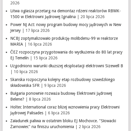
2026
Litwa ogłasza przetarg na demontaż rdzeni reaktorów RBMK-
1500 w Elektrowni Jądrowej Ignalina
| 20 lipca 2026
Power NJ Act: nowy program budowy mocy jądrowych w New
Jersey
| 17 lipca 2026
NCBJ zoptymalizowało produkcję molibdenu-99 w reaktorze
MARIA
| 16 lipca 2026
ČEZ rozpoczyna przygotowania do wydłużenia do 80 lat pracy
EJ Temelín
| 15 lipca 2026
Uzgodniono warunki dłuższej eksploatacji elektrowni Sizewell B
| 10 lipca 2026
Skanska rozpoczyna kolejny etap rozbudowy szwedzkiego
składowiska SFR
| 9 lipca 2026
Bułgaria ponownie rozważa budowę Elektrowni Jądrowej
Belene?
| 8 lipca 2026
Holtec International coraz bliżej wznowienia pracy Elektrowni
Jądrowej Palisades
| 6 lipca 2026
Załadunek paliwa w ostatnim bloku EJ Mochovce. "Słowacki
Żarnowiec" na finiszu uruchomienia
| 2 lipca 2026