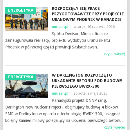
ROZPOCZĘŁY SIĘ PRACE
ENERGETYKA
PRZYGOTOWAWCZE PRZY PROJEKCIE
URANOWYM PHOENIX W KANADZIE
nuclear.pl
|
wtorek, 16 czerwca 2026
Spółka Denison Mines oficjalnie
zainaugurowała realizację projektu wydobycia uranu in-situ
Phoenix w północnej części prowincji Saskatchewan.
czytaj więcej
W DARLINGTON ROZPOCZĘTO
ENERGETYKA
UKŁADANIE BETONU POD BUDOWĘ
PIERWSZEGO BWRX-300
nuclear.pl
|
sobota, 2 maja 2026
Kanadyjski projekt DNNP (ang.
Darlington New Nuclear Project), obejmujacy budowę 4 bloków
SMR w Darlington w oparciu o technologię BWRX-300, osiągnął
kolejny kamień milowy polegający na ułożeniu pierwszego betonu.
czytaj więcej