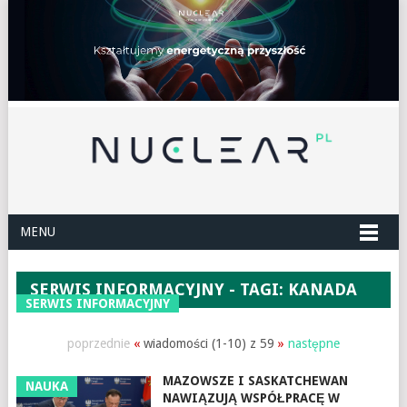
MENU
SERWIS INFORMACYJNY - TAGI: KANADA
SERWIS INFORMACYJNY
poprzednie
«
wiadomości (1-10) z 59
»
następne
MAZOWSZE I SASKATCHEWAN
NAUKA
NAWIĄZUJĄ WSPÓŁPRACĘ W