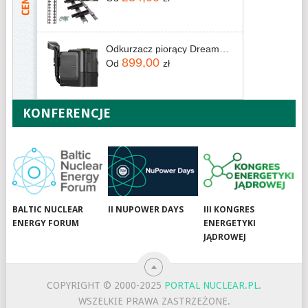
Odkurzacz piorący Dreame N20 Steam Czarny
899,00
Od
zł
KONFERENCJE
BALTIC NUCLEAR
II NUPOWER DAYS
III KONGRES
ENERGY FORUM
ENERGETYKI
JĄDROWEJ
COPYRIGHT © 2000-2025
PORTAL NUCLEAR.PL
.
WSZELKIE PRAWA ZASTRZEŻONE.