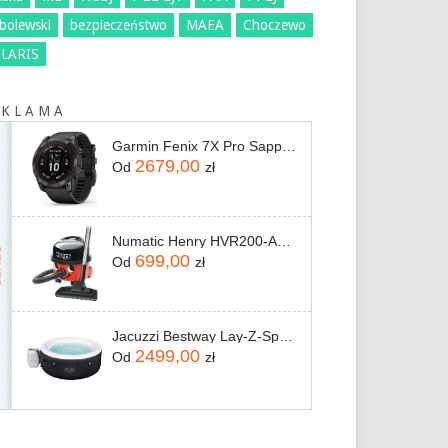
bolewski
bezpieczeństwo
MAEA
Choczewo
LARIS
 K L A M A
Garmin Fenix 7X Pro Sapphire Solar Carbon Gray DLC Titanium Z Czarnym Paskiem (010-02778-11)
2679,00
Od
zł
Numatic Henry HVR200-A2 Classic Red
699,00
Od
zł
Jacuzzi Bestway Lay-Z-Spa Miami 60059 196x66cm
2499,00
Od
zł