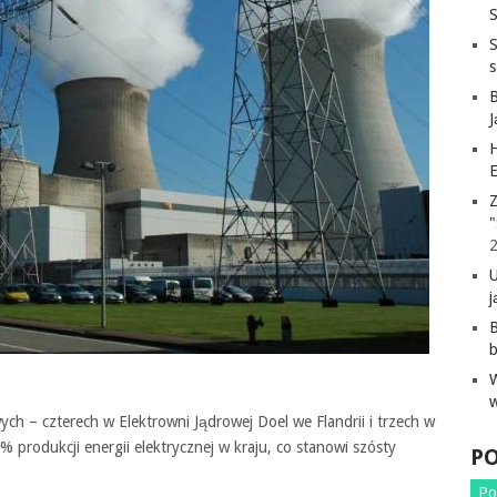
S
H
E
Z
"
j
B
ch – czterech w Elektrowni Jądrowej Doel we Flandrii i trzech w
produkcji energii elektrycznej w kraju, co stanowi szósty
P
Po