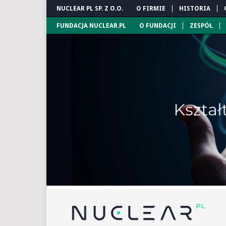
NUCLEAR PL SP. Z O.O.
O FIRMIE
HISTORIA
FUNDACJA NUCLEAR.PL
O FUNDACJI
ZESPÓŁ