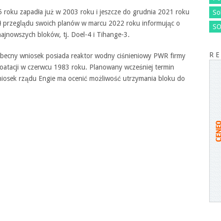
5 roku zapadła już w 2003 roku i jeszcze do grudnia 2021 roku
So
ł przeglądu swoich planów w marcu 2022 roku informując o
SO
ajnowszych bloków, tj. Doel-4 i Tihange-3.
R E
becny wniosek posiada reaktor wodny ciśnieniowy PWR firmy
oatacji w czerwcu 1983 roku. Planowany wcześniej termin
niosek rządu Engie ma ocenić możliwość utrzymania bloku do