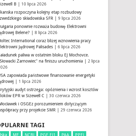
izewell B
| 10 lipca 2026
Skanska rozpoczyna kolejny etap rozbudowy
szwedzkiego składowiska SFR
| 9 lipca 2026
Bułgaria ponownie rozważa budowę Elektrowni
Jądrowej Belene?
| 8 lipca 2026
oltec International coraz bliżej wznowienia pracy
lektrowni Jądrowej Palisades
| 6 lipca 2026
aładunek paliwa w ostatnim bloku EJ Mochovce.
Słowacki Żarnowiec" na finiszu uruchomienia
| 2 lipca
2026
USA zapowiada państwowe finansowanie energetyki
ądrowej
| 1 lipca 2026
rytyjski audyt ostrzega: opóźnienia i wzrost kosztów
bloków EPR w Sizewell C
| 30 czerwca 2026
Włocławek i OSGEz porozumieniem dotyczącym
współpracy przy projekcie SMR
| 29 czerwca 2026
OPULARNE TAGI
lska
ME
NCBJ
PGE EJ1
PAA
PPEJ