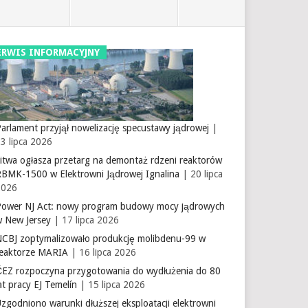
ERWIS INFORMACYJNY
arlament przyjął nowelizację specustawy jądrowej
|
3 lipca 2026
itwa ogłasza przetarg na demontaż rdzeni reaktorów
RBMK-1500 w Elektrowni Jądrowej Ignalina
| 20 lipca
2026
Power NJ Act: nowy program budowy mocy jądrowych
w New Jersey
| 17 lipca 2026
NCBJ zoptymalizowało produkcję molibdenu-99 w
reaktorze MARIA
| 16 lipca 2026
ČEZ rozpoczyna przygotowania do wydłużenia do 80
at pracy EJ Temelín
| 15 lipca 2026
zgodniono warunki dłuższej eksploatacji elektrowni