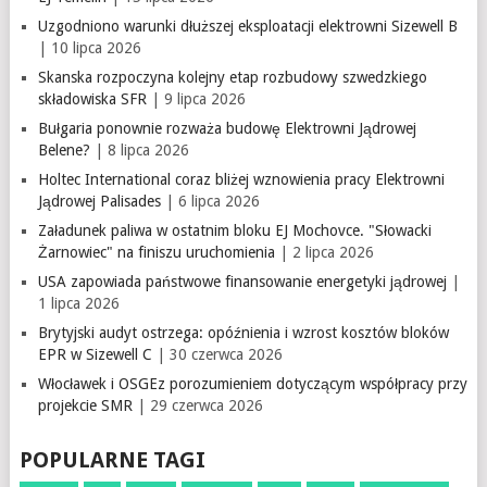
Uzgodniono warunki dłuższej eksploatacji elektrowni Sizewell B
| 10 lipca 2026
Skanska rozpoczyna kolejny etap rozbudowy szwedzkiego
składowiska SFR
| 9 lipca 2026
Bułgaria ponownie rozważa budowę Elektrowni Jądrowej
Belene?
| 8 lipca 2026
Holtec International coraz bliżej wznowienia pracy Elektrowni
Jądrowej Palisades
| 6 lipca 2026
Załadunek paliwa w ostatnim bloku EJ Mochovce. "Słowacki
Żarnowiec" na finiszu uruchomienia
| 2 lipca 2026
USA zapowiada państwowe finansowanie energetyki jądrowej
|
1 lipca 2026
Brytyjski audyt ostrzega: opóźnienia i wzrost kosztów bloków
EPR w Sizewell C
| 30 czerwca 2026
Włocławek i OSGEz porozumieniem dotyczącym współpracy przy
projekcie SMR
| 29 czerwca 2026
POPULARNE TAGI