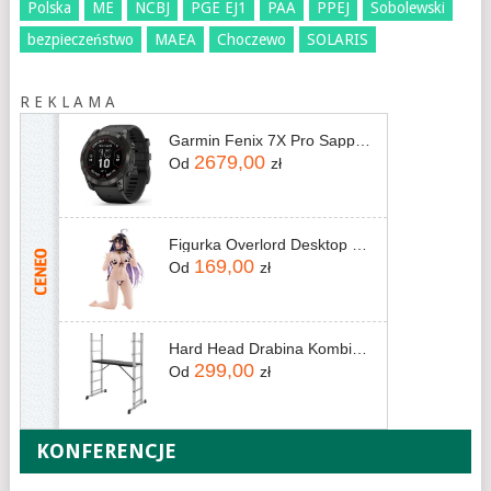
Polska
ME
NCBJ
PGE EJ1
PAA
PPEJ
Sobolewski
bezpieczeństwo
MAEA
Choczewo
SOLARIS
R E K L A M A
Garmin Fenix 7X Pro Sapphire Solar Carbon Gray DLC Titanium Z Czarnym Paskiem (010-02778-11)
2679,00
Od
zł
Figurka Overlord Desktop Cute Albedo Cow-Print Swimsuit Ver. 15 cm
169,00
Od
zł
Hard Head Drabina Kombinowana Z Platformą 1,6m
299,00
Od
zł
KONFERENCJE