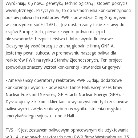
Wyróżniają się nową genetyką technologiczną i stopem pokrycia
wewnętrznego. Przyczyni się to do wzmocnienia konkurencyjności
postaw paliwa dla reaktorów PWR - powiedział Oleg Grigoryevm
wiceprezydent spółki TVEL. - Już dostarczamy takie zestawy do
krajów Europejskich, pierwsze wyniki potwierdzają ich
niezawodność, bezpieczeństwo i dobre wyniki finansowe.
Cieszymy się współpracą ze znaną globalnie firmą GNF-A.
Jesteśmy pewni sukcesu w promowaniu naszego paliwa dla
reaktorów PWR na rynku Stanów Zjednoczonych. Ten project
spowoduje znaczny wzrost konkurencji - stwierdził Grigoryev.
- Amerykańscy operatorzy reaktorów PWR żądają dodatkowej
konkurencji i wyboru - powiedział Lance Hall, wiceprezes firmy
Nuclear Fuels and Services, GE Hitachi Nuclear Energy (GEH). -
Dyskutujemy z kilkoma klientami o wykorzystaniu tych zestawów
paliwowych i zwiększeniu wyboru w wyniku istnienia rosyjsko -
amerykańskiego sojuszu - dodał Hall.
TVS - K jest zestawem paliwowym opracowanym dla użyktowania
w 3 i 4 - pętlowych reaktorach typu PWR firmy Westinghouse. 35