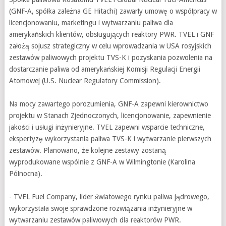
(GNF-A, spółka zależna GE Hitachi) zawarły umowę o współpracy w
licencjonowaniu, marketingu i wytwarzaniu paliwa dla
amerykańskich klientów, obsługujących reaktory PWR. TVEL i GNF
założą sojusz strategiczny w celu wprowadzania w USA rosyjskich
zestawów paliwowych projektu TVS-K i pozyskania pozwolenia na
dostarczanie paliwa od amerykańskiej Komisji Regulacji Energii
Atomowej (U.S. Nuclear Regulatory Commission).
Na mocy zawartego porozumienia, GNF-A zapewni kierownictwo
projektu w Stanach Zjednoczonych, licencjonowanie, zapewnienie
jakości i usługi inżynieryjne. TVEL zapewni wsparcie techniczne,
ekspertyzę wykorzystania paliwa TVS-K i wytwarzanie pierwszych
zestawów. Planowano, że kolejne zestawy zostaną
wyprodukowane wspólnie z GNF-A w Wilmingtonie (Karolina
Północna).
- TVEL Fuel Company, lider światowego rynku paliwa jądrowego,
wykorzystała swoje sprawdzone rozwiązania inżynieryjne w
wytwarzaniu zestawów paliwowych dla reaktorów PWR.