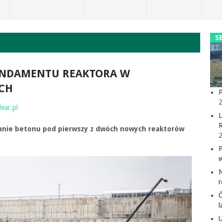
S
UNDAMENTU REAKTORA W
CH
P
2
lear.pl
L
adanie betonu pod pierwszy z dwóch nowych reaktorów
l
U