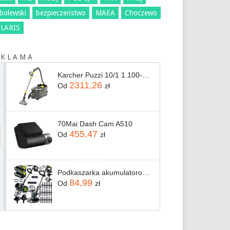
bolewski
bezpieczeństwo
MAEA
Choczewo
LARIS
 K L A M A
Karcher Puzzi 10/1 1.100-130.0
2311,26
Od
zł
70Mai Dash Cam A510
455,47
Od
zł
Podkaszarka akumulatorowa Ondragon OD91512
84,99
Od
zł