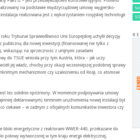
any Paks II – jest przedsięwzięciem kontrowersyjnym. Pomimo
 realizowany na podstawie międzyrządowej umowy węgiersko-
So
instalacja realizowana jest z wykorzystaniem rosyjskiej technologii
SO
R E
roku Trybunał Sprawiedliwości Unii Europejskiej uchylił decyzję
 publiczną dla nowej inwestycji (finansowanej nie tylko z
u), wskazując na sprzeczność z unijnymi zasadami
ę do TSUE wniosła przy tym Austria, która – jak uczy
cieli jej władz, choćby przy okazji wcześniejszej podobnej sprawy
e konkretnym mechanizmom czy uzależnieniu od Rosji, co atomowi
.
jest też solidnie opóźniony. W momencie podpisywania umowy
mniej deklarowanym) terminem uruchomienia nowej instalacji był
 co ciekawe – w żadnym z oficjalnych komunikatów inwestora czy
e bloki energetyczne z reaktorami WWER-440, przekazane do
ło połowy wytworzonej w tym kraju energii elektrycznej,