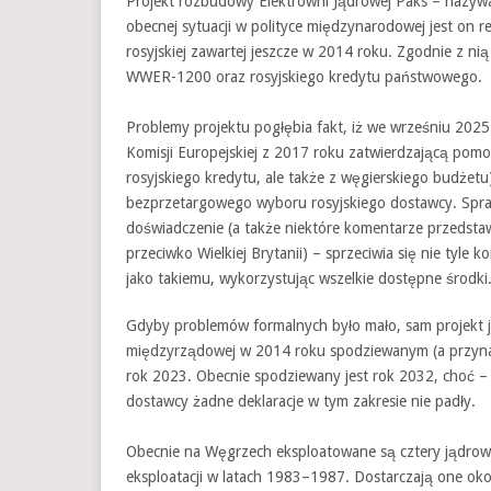
Projekt rozbudowy Elektrowni Jądrowej Paks – nazyw
obecnej sytuacji w polityce międzynarodowej jest on
rosyjskiej zawartej jeszcze w 2014 roku. Zgodnie z nią 
WWER-1200 oraz rosyjskiego kredytu państwowego.
Problemy projektu pogłębia fakt, iż we wrześniu 2025 
Komisji Europejskiej z 2017 roku zatwierdzającą pomoc
rosyjskiego kredytu, ale także z węgierskiego budżet
bezprzetargowego wyboru rosyjskiego dostawcy. Spraw
doświadczenie (a także niektóre komentarze przedstawi
przeciwko Wielkiej Brytanii) – sprzeciwia się nie tyl
jako takiemu, wykorzystując wszelkie dostępne środki
Gdyby problemów formalnych było mało, sam projekt 
międzyrządowej w 2014 roku spodziewanym (a przynaj
rok 2023. Obecnie spodziewany jest rok 2032, choć –
dostawcy żadne deklaracje w tym zakresie nie padły.
Obecnie na Węgrzech eksploatowane są cztery jądrow
eksploatacji w latach 1983–1987. Dostarczają one oko