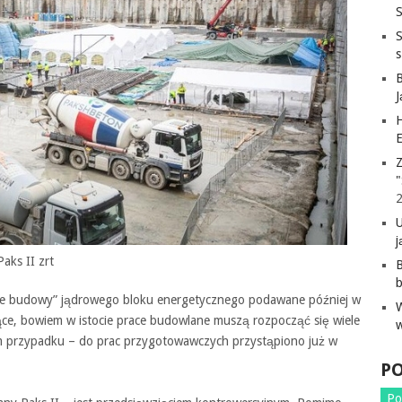
S
H
E
Z
"
j
aks II zrt
B
cie budowy” jądrowego bloku energetycznego podawane później w
ące, bowiem w istocie prace budowlane muszą rozpocząć się wiele
 tym przypadku – do prac przygotowawczych przystąpiono już w
P
Po