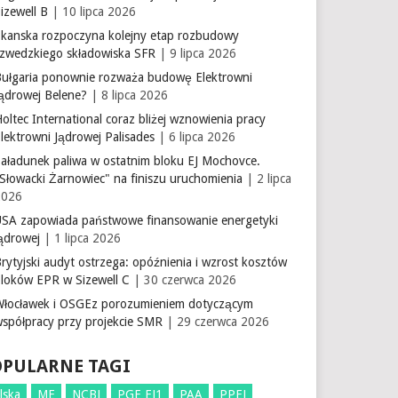
izewell B
| 10 lipca 2026
Skanska rozpoczyna kolejny etap rozbudowy
szwedzkiego składowiska SFR
| 9 lipca 2026
Bułgaria ponownie rozważa budowę Elektrowni
Jądrowej Belene?
| 8 lipca 2026
oltec International coraz bliżej wznowienia pracy
lektrowni Jądrowej Palisades
| 6 lipca 2026
aładunek paliwa w ostatnim bloku EJ Mochovce.
Słowacki Żarnowiec" na finiszu uruchomienia
| 2 lipca
2026
USA zapowiada państwowe finansowanie energetyki
ądrowej
| 1 lipca 2026
rytyjski audyt ostrzega: opóźnienia i wzrost kosztów
bloków EPR w Sizewell C
| 30 czerwca 2026
Włocławek i OSGEz porozumieniem dotyczącym
współpracy przy projekcie SMR
| 29 czerwca 2026
OPULARNE TAGI
lska
ME
NCBJ
PGE EJ1
PAA
PPEJ