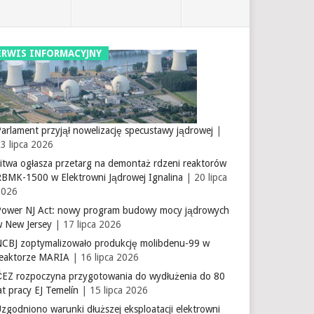
ERWIS INFORMACYJNY
arlament przyjął nowelizację specustawy jądrowej
|
3 lipca 2026
itwa ogłasza przetarg na demontaż rdzeni reaktorów
RBMK-1500 w Elektrowni Jądrowej Ignalina
| 20 lipca
2026
Power NJ Act: nowy program budowy mocy jądrowych
w New Jersey
| 17 lipca 2026
NCBJ zoptymalizowało produkcję molibdenu-99 w
reaktorze MARIA
| 16 lipca 2026
ČEZ rozpoczyna przygotowania do wydłużenia do 80
at pracy EJ Temelín
| 15 lipca 2026
zgodniono warunki dłuższej eksploatacji elektrowni