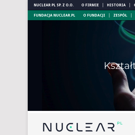
NUCLEAR PL SP. Z O.O.
O FIRMIE
HISTORIA
FUNDACJA NUCLEAR.PL
O FUNDACJI
ZESPÓŁ