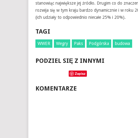
stanowiąc największe jej źródło. Drugim co do znaczeni
rozwija się w tym kraju bardzo dynamicznie i w roku
(ich udziały to odpowiednio niecałe 25% i 20%).
TAGI
WWER
Wegry
Paks
Podgórska
budowa
PODZIEL SIĘ Z INNYMI
Zapisz
KOMENTARZE