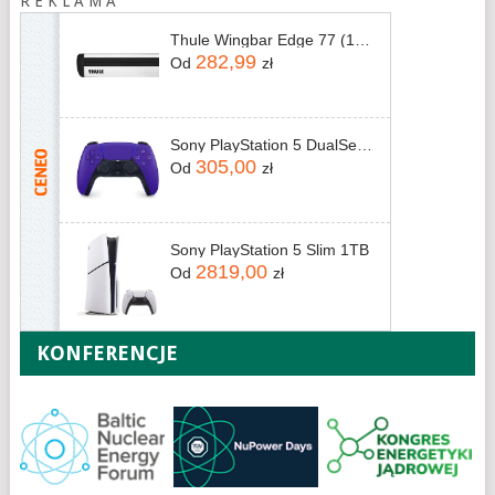
R E K L A M A
Thule Wingbar Edge 77 (1-Pack) 721200
282,99
Od
zł
Sony PlayStation 5 DualSense Galactic Purple V2
305,00
Od
zł
Sony PlayStation 5 Slim 1TB
2819,00
Od
zł
KONFERENCJE