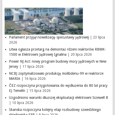
Parlament przyjął nowelizację specustawy jądrowej
| 23 lipca
2026
Litwa ogłasza przetarg na demontaż rdzeni reaktorów RBMK-
1500 w Elektrowni Jądrowej Ignalina
| 20 lipca 2026
Power NJ Act: nowy program budowy mocy jądrowych w New
Jersey
| 17 lipca 2026
NCBJ zoptymalizowało produkcję molibdenu-99 w reaktorze
MARIA
| 16 lipca 2026
ČEZ rozpoczyna przygotowania do wydłużenia do 80 lat pracy
EJ Temelín
| 15 lipca 2026
Uzgodniono warunki dłuższej eksploatacji elektrowni Sizewell B
| 10 lipca 2026
Skanska rozpoczyna kolejny etap rozbudowy szwedzkiego
składowiska SFR
| 9 lipca 2026