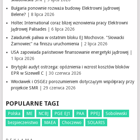
Bułgaria ponownie rozważa budowę Elektrowni Jądrowej
Belene?
| 8 lipca 2026
Holtec International coraz bliżej wznowienia pracy Elektrowni
Jądrowej Palisades
| 6 lipca 2026
Załadunek paliwa w ostatnim bloku EJ Mochovce. "Słowacki
Żarnowiec" na finiszu uruchomienia
| 2 lipca 2026
USA zapowiada państwowe finansowanie energetyki jądrowej
|
1 lipca 2026
Brytyjski audyt ostrzega: opóźnienia i wzrost kosztów bloków
EPR w Sizewell C
| 30 czerwca 2026
Włocławek i OSGEz porozumieniem dotyczącym współpracy przy
projekcie SMR
| 29 czerwca 2026
POPULARNE TAGI
Polska
ME
NCBJ
PGE EJ1
PAA
PPEJ
Sobolewski
bezpieczeństwo
MAEA
Choczewo
SOLARIS