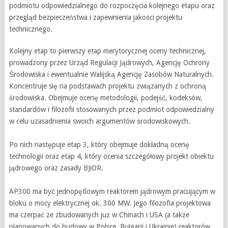
podmiotu odpowiedzialnego do rozpoczęcia kolejnego etapu oraz
przegląd bezpieczeństwa i zapewnienia jakości projektu
technicznego.
Kolejny etap to pierwszy etap merytorycznej oceny technicznej,
prowadzony przez Urząd Regulacji Jądrowych, Agencję Ochrony
Środowiska i ewentualnie Walijską Agencję Zasobów Naturalnych.
Koncentruje się na podstawach projektu związanych z ochroną
środowiska. Obejmuje ocenę metodologii, podejść, kodeksów,
standardów i filozofii stosowanych przez podmiot odpowiedzialny
w celu uzasadnienia swoich argumentów środowiskowych.
Po nich następuje etap 3, który obejmuje dokładną ocenę
technologii oraz etap 4, który ocenia szczegółowy projekt obiektu
jądrowego oraz zasady BJiOR.
AP300 ma być jednopętlowym reaktorem jądrowym pracującym w
bloku o mocy elektrycznej ok. 300 MW. Jego filozofia projektowa
ma czerpać ze zbudowanych już w Chinach i USA (a także
planowanych do budowy w Polsce, Bułgarii i Ukrainie) reaktorów