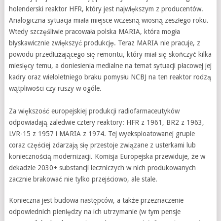
holenderski reaktor HFR, który jest największym z producentów.
Analogiczna sytuacja miała miejsce wczesną wiosną zeszłego roku.
Wtedy szczęśliwie pracowała polska MARIA, która mogła
błyskawicznie zwiększyć produkcję. Teraz MARIA nie pracuje, z
powodu przedłużającego się remontu, który miał się skończyć kilka
miesięcy temu, a doniesienia medialne na temat sytuacji płacowej jej
kadry oraz wieloletniego braku pomysłu NCBJ na ten reaktor rodzą
wątpliwości czy ruszy w ogóle.
Za większość europejskiej produkcji radiofarmaceutyków
odpowiadają zaledwie cztery reaktory: HFR z 1961, BR2 z 1963,
LVR-15 z 1957 i MARIA z 1974. Tej wyeksploatowanej grupie
coraz częściej zdarzają się przestoje związane z usterkami lub
koniecznością modernizacji. Komisja Europejska przewiduje, że w
dekadzie 2030+ substancji leczniczych w nich produkowanych
zacznie brakować nie tylko przejściowo, ale stale.
Konieczna jest budowa następców, a także przeznaczenie
odpowiednich pieniędzy na ich utrzymanie (w tym pensje