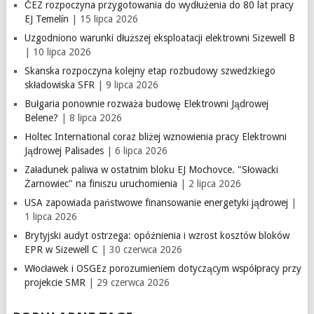
ČEZ rozpoczyna przygotowania do wydłużenia do 80 lat pracy
EJ Temelín
| 15 lipca 2026
Uzgodniono warunki dłuższej eksploatacji elektrowni Sizewell B
| 10 lipca 2026
Skanska rozpoczyna kolejny etap rozbudowy szwedzkiego
składowiska SFR
| 9 lipca 2026
Bułgaria ponownie rozważa budowę Elektrowni Jądrowej
Belene?
| 8 lipca 2026
Holtec International coraz bliżej wznowienia pracy Elektrowni
Jądrowej Palisades
| 6 lipca 2026
Załadunek paliwa w ostatnim bloku EJ Mochovce. "Słowacki
Żarnowiec" na finiszu uruchomienia
| 2 lipca 2026
USA zapowiada państwowe finansowanie energetyki jądrowej
|
1 lipca 2026
Brytyjski audyt ostrzega: opóźnienia i wzrost kosztów bloków
EPR w Sizewell C
| 30 czerwca 2026
Włocławek i OSGEz porozumieniem dotyczącym współpracy przy
projekcie SMR
| 29 czerwca 2026