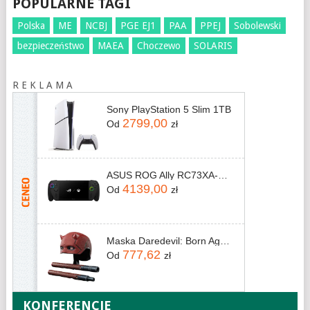
POPULARNE TAGI
Polska
ME
NCBJ
PGE EJ1
PAA
PPEJ
Sobolewski
bezpieczeństwo
MAEA
Choczewo
SOLARIS
R E K L A M A
Sony PlayStation 5 Slim 1TB
2799,00
Od
zł
ASUS ROG Ally RC73XA-NH011W Ryzen AI Z2 Extreme
4139,00
Od
zł
Maska Daredevil: Born Again Premium Roleplay Mask and Billy Club
777,62
Od
zł
KONFERENCJE