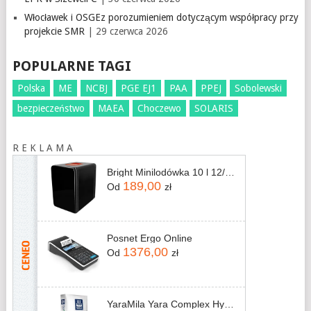
Włocławek i OSGEz porozumieniem dotyczącym współpracy przy
projekcie SMR
| 29 czerwca 2026
POPULARNE TAGI
Polska
ME
NCBJ
PGE EJ1
PAA
PPEJ
Sobolewski
bezpieczeństwo
MAEA
Choczewo
SOLARIS
R E K L A M A
Bright Minilodówka 10 l 12/230 V 3 kg
189,00
Od
zł
Posnet Ergo Online
1376,00
Od
zł
YaraMila Yara Complex Hydrocomplex 25kg