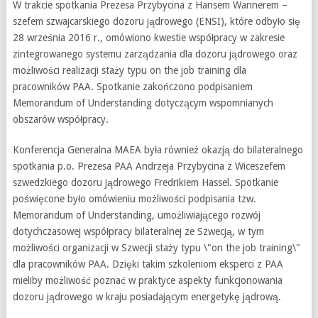
W trakcie spotkania Prezesa Przybycina z Hansem Wannerem –
szefem szwajcarskiego dozoru jądrowego (ENSI), które odbyło się
28 września 2016 r., omówiono kwestie współpracy w zakresie
zintegrowanego systemu zarządzania dla dozoru jądrowego oraz
możliwości realizacji staży typu on the job training dla
pracowników PAA. Spotkanie zakończono podpisaniem
Memorandum of Understanding dotyczącym wspomnianych
obszarów współpracy.
Konferencja Generalna MAEA była również okazją do bilateralnego
spotkania p.o. Prezesa PAA Andrzeja Przybycina z Wiceszefem
szwedzkiego dozoru jądrowego Fredrikiem Hassel. Spotkanie
poświęcone było omówieniu możliwości podpisania tzw.
Memorandum of Understanding, umożliwiającego rozwój
dotychczasowej współpracy bilateralnej ze Szwecją, w tym
możliwości organizacji w Szwecji staży typu \"on the job training\"
dla pracowników PAA. Dzięki takim szkoleniom eksperci z PAA
mieliby możliwość poznać w praktyce aspekty funkcjonowania
dozoru jądrowego w kraju posiadającym energetykę jądrową.