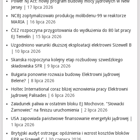
Power NJ Act: nowy program budowy mocy jądrowych w New
Jersey
| 17 lipca 2026
NCBJ zoptymalizowało produkcję molibdenu-99 w reaktorze
MARIA
| 16 lipca 2026
ČEZ rozpoczyna przygotowania do wydłużenia do 80 lat pracy
EJ Temelín
| 15 lipca 2026
Uzgodniono warunki dłuższej eksploatacji elektrowni Sizewell B
| 10 lipca 2026
Skanska rozpoczyna kolejny etap rozbudowy szwedzkiego
składowiska SFR
| 9 lipca 2026
Bułgaria ponownie rozważa budowę Elektrowni Jądrowej
Belene?
| 8 lipca 2026
Holtec International coraz bliżej wznowienia pracy Elektrowni
Jądrowej Palisades
| 6 lipca 2026
Załadunek paliwa w ostatnim bloku EJ Mochovce. "Słowacki
Żarnowiec" na finiszu uruchomienia
| 2 lipca 2026
USA zapowiada państwowe finansowanie energetyki jądrowej
|
1 lipca 2026
Brytyjski audyt ostrzega: opóźnienia i wzrost kosztów bloków
EPR w Sizewell C
| 30 czerwca 2026