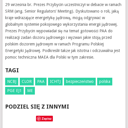
29 września br. Prezes Przybycin uczestniczył w debacie w ramach
SRM (ang. Senior Regulators’ Meeting). Dyskutowano o roli, jaką
kraje wdrażające energetykę jądrową, mogą odgrywać w
globalnym systemie pokojowego wykorzystania energii jądrowej.
Prezes Przybycin wypowiadał się na temat gotowości PAA do
realizacji zadań dozoru jądrowego i wyzwań jakie stoją przed
polskim dozorem jądrowym w ramach Programu Polskiej
Energetyki Jądrowej. Podkreślił także jak istotna i odczuwalna jest
pomoc techniczna MAEA dla Polski w tym zakresie.
TAGI
NCBJ
CLOR
PAA
ICHTJ
bezpieczeństwo
polska
PGE EJ1
ME
PODZIEL SIĘ Z INNYMI
Zapisz