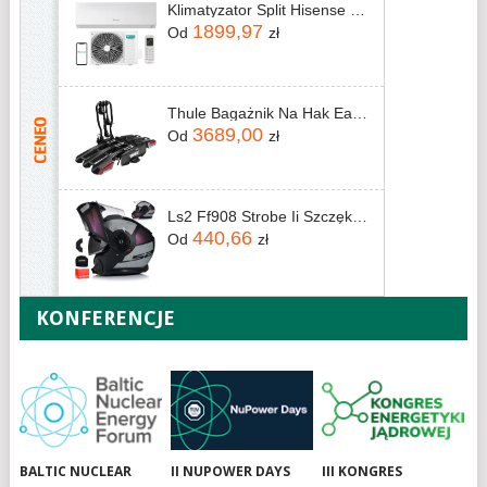
Klimatyzator Split Hisense DJ25LE0EG DJ25LE0EW
1899,97
Od
zł
Thule Bagażnik Na Hak Easyfold 3 945 945100
3689,00
Od
zł
Ls2 Ff908 Strobe Ii Szczękowy System Pinlock Blenda
440,66
Od
zł
KONFERENCJE
BALTIC NUCLEAR
II NUPOWER DAYS
III KONGRES