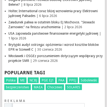
Belene?
| 8 lipca 2026
Holtec International coraz bliżej wznowienia pracy Elektrowni
Jądrowej Palisades
| 6 lipca 2026
Załadunek paliwa w ostatnim bloku EJ Mochovce. "Słowacki
Żarnowiec" na finiszu uruchomienia
| 2 lipca 2026
USA zapowiada państwowe finansowanie energetyki jądrowej
|
1 lipca 2026
Brytyjski audyt ostrzega: opóźnienia i wzrost kosztów bloków
EPR w Sizewell C
| 30 czerwca 2026
Włocławek i OSGEz porozumieniem dotyczącym współpracy przy
projekcie SMR
| 29 czerwca 2026
POPULARNE TAGI
Polska
ME
NCBJ
PGE EJ1
PAA
PPEJ
Sobolewski
bezpieczeństwo
MAEA
Choczewo
SOLARIS
R E K L A M A