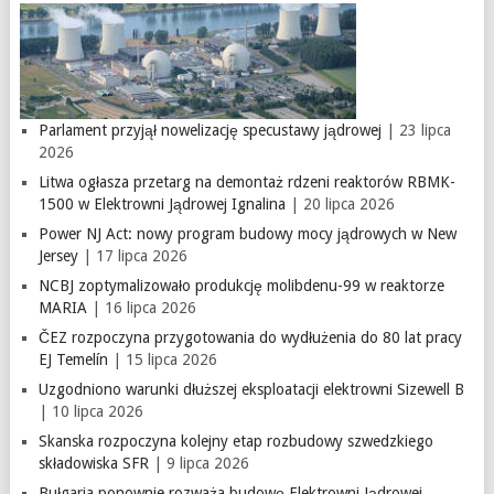
Parlament przyjął nowelizację specustawy jądrowej
| 23 lipca
2026
Litwa ogłasza przetarg na demontaż rdzeni reaktorów RBMK-
1500 w Elektrowni Jądrowej Ignalina
| 20 lipca 2026
Power NJ Act: nowy program budowy mocy jądrowych w New
Jersey
| 17 lipca 2026
NCBJ zoptymalizowało produkcję molibdenu-99 w reaktorze
MARIA
| 16 lipca 2026
ČEZ rozpoczyna przygotowania do wydłużenia do 80 lat pracy
EJ Temelín
| 15 lipca 2026
Uzgodniono warunki dłuższej eksploatacji elektrowni Sizewell B
| 10 lipca 2026
Skanska rozpoczyna kolejny etap rozbudowy szwedzkiego
składowiska SFR
| 9 lipca 2026
Bułgaria ponownie rozważa budowę Elektrowni Jądrowej