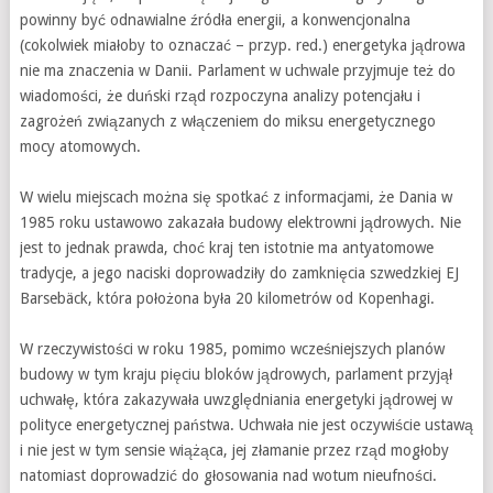
powinny być odnawialne źródła energii, a konwencjonalna
(cokolwiek miałoby to oznaczać – przyp. red.) energetyka jądrowa
nie ma znaczenia w Danii. Parlament w uchwale przyjmuje też do
wiadomości, że duński rząd rozpoczyna analizy potencjału i
zagrożeń związanych z włączeniem do miksu energetycznego
mocy atomowych.
W wielu miejscach można się spotkać z informacjami, że Dania w
1985 roku ustawowo zakazała budowy elektrowni jądrowych. Nie
jest to jednak prawda, choć kraj ten istotnie ma antyatomowe
tradycje, a jego naciski doprowadziły do zamknięcia szwedzkiej EJ
Barsebäck, która położona była 20 kilometrów od Kopenhagi.
W rzeczywistości w roku 1985, pomimo wcześniejszych planów
budowy w tym kraju pięciu bloków jądrowych, parlament przyjął
uchwałę, która zakazywała uwzględniania energetyki jądrowej w
polityce energetycznej państwa. Uchwała nie jest oczywiście ustawą
i nie jest w tym sensie wiążąca, jej złamanie przez rząd mogłoby
natomiast doprowadzić do głosowania nad wotum nieufności.