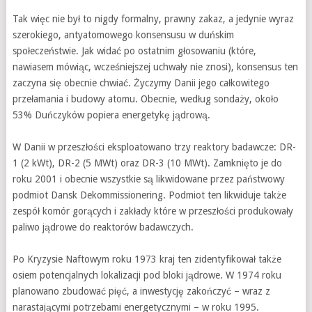
Tak więc nie był to nigdy formalny, prawny zakaz, a jedynie wyraz
szerokiego, antyatomowego konsensusu w duńskim
społeczeństwie. Jak widać po ostatnim głosowaniu (które,
nawiasem mówiąc, wcześniejszej uchwały nie znosi), konsensus ten
zaczyna się obecnie chwiać. Życzymy Danii jego całkowitego
przełamania i budowy atomu. Obecnie, według sondaży, około
53% Duńczyków popiera energetykę jądrową.
W Danii w przeszłości eksploatowano trzy reaktory badawcze: DR-
1 (2 kWt), DR-2 (5 MWt) oraz DR-3 (10 MWt). Zamknięto je do
roku 2001 i obecnie wszystkie są likwidowane przez państwowy
podmiot Dansk Dekommissionering. Podmiot ten likwiduje także
zespół komór gorących i zakłady które w przeszłości produkowały
paliwo jądrowe do reaktorów badawczych.
Po Kryzysie Naftowym roku 1973 kraj ten zidentyfikował także
osiem potencjalnych lokalizacji pod bloki jądrowe. W 1974 roku
planowano zbudować pięć, a inwestycję zakończyć – wraz z
narastającymi potrzebami energetycznymi – w roku 1995.