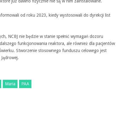
które już dawno fizycznie nie są w nim zainstalowane.
nformowali od roku 2023, kiedy wystosowali do dyrekcji list
ych, NCBJ nie będzie w stanie spełnić wymagań dozoru
 dalszego funkcjonowania reaktora, ale również dla pacjentów
wierku. Stworzenie stosownego funduszu celowego jest
 Jądrowej.
Maria
PAA