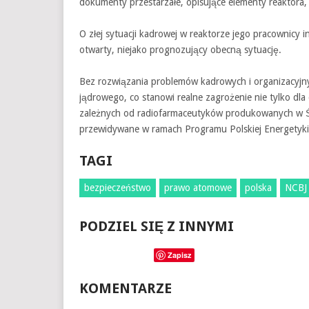
dokumenty przestarzałe, opisujące elementy reaktora, 
O złej sytuacji kadrowej w reaktorze jego pracownicy i
otwarty, niejako prognozujący obecną sytuację.
Bez rozwiązania problemów kadrowych i organizacyjn
jądrowego, co stanowi realne zagrożenie nie tylko dla
zależnych od radiofarmaceutyków produkowanych w Ś
przewidywane w ramach Programu Polskiej Energetyki
TAGI
bezpieczeństwo
prawo atomowe
polska
NCBJ
PODZIEL SIĘ Z INNYMI
Zapisz
KOMENTARZE