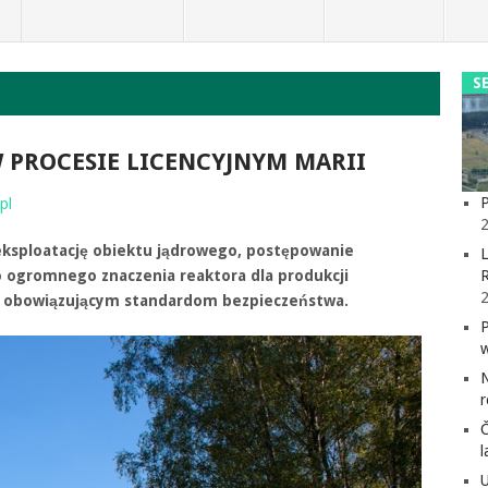
S
W PROCESIE LICENCYJNYM MARII
P
pl
2
 eksploatację obiektu jądrowego, postępowanie
L
o ogromnego znaczenia reaktora dla produkcji
ać obowiązującym standardom bezpieczeństwa.
l
U