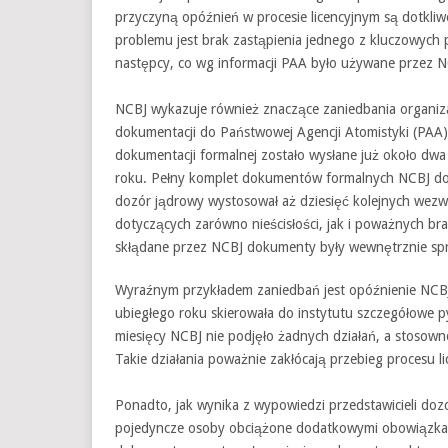
przyczyną opóźnień w procesie licencyjnym są dotkli
problemu jest brak zastąpienia jednego z kluczowych p
następcy, co wg informacji PAA było używane przez NC
NCBJ wykazuje również znaczące zaniedbania organiz
dokumentacji do Państwowej Agencji Atomistyki (PAA)
dokumentacji formalnej zostało wysłane już około dwa
roku. Pełny komplet dokumentów formalnych NCBJ dost
dozór jądrowy wystosował aż dziesięć kolejnych wezw
dotyczących zarówno nieścisłości, jak i poważnych b
skłądane przez NCBJ dokumenty były wewnętrznie sp
Wyraźnym przykładem zaniedbań jest opóźnienie NCBJ
ubiegłego roku skierowała do instytutu szczegółowe p
miesięcy NCBJ nie podjęło żadnych działań, a stosowne
Takie działania poważnie zakłócają przebieg procesu li
Ponadto, jak wynika z wypowiedzi przedstawicieli d
pojedyncze osoby obciążone dodatkowymi obowiązkami