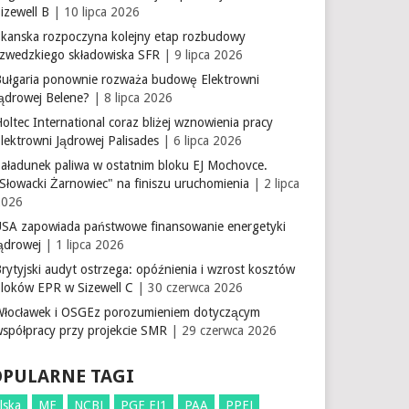
izewell B
| 10 lipca 2026
Skanska rozpoczyna kolejny etap rozbudowy
szwedzkiego składowiska SFR
| 9 lipca 2026
Bułgaria ponownie rozważa budowę Elektrowni
Jądrowej Belene?
| 8 lipca 2026
oltec International coraz bliżej wznowienia pracy
lektrowni Jądrowej Palisades
| 6 lipca 2026
aładunek paliwa w ostatnim bloku EJ Mochovce.
Słowacki Żarnowiec" na finiszu uruchomienia
| 2 lipca
2026
USA zapowiada państwowe finansowanie energetyki
ądrowej
| 1 lipca 2026
rytyjski audyt ostrzega: opóźnienia i wzrost kosztów
bloków EPR w Sizewell C
| 30 czerwca 2026
Włocławek i OSGEz porozumieniem dotyczącym
współpracy przy projekcie SMR
| 29 czerwca 2026
OPULARNE TAGI
lska
ME
NCBJ
PGE EJ1
PAA
PPEJ