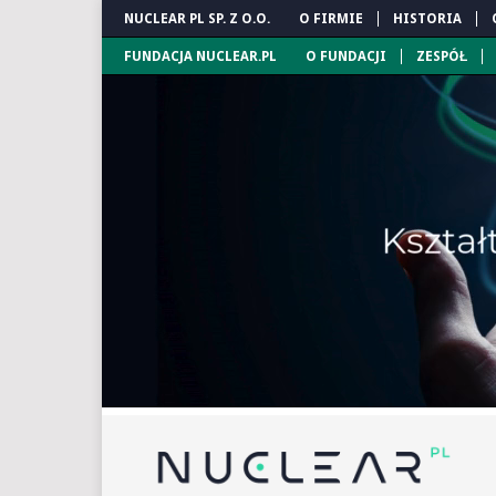
NUCLEAR PL SP. Z O.O.
O FIRMIE
HISTORIA
FUNDACJA NUCLEAR.PL
O FUNDACJI
ZESPÓŁ