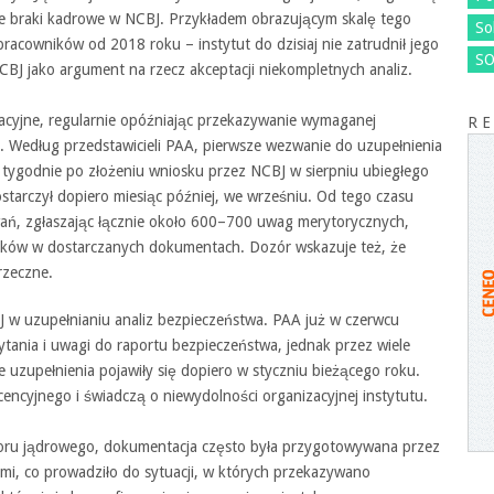
we braki kadrowe w NCBJ. Przykładem obrazującym skalę tego
So
racowników od 2018 roku – instytut do dzisiaj nie zatrudnił jego
SO
BJ jako argument na rzecz akceptacji niekompletnych analiz.
acyjne, regularnie opóźniając przekazywanie wymaganej
R E
. Według przedstawicieli PAA, pierwsze wezwanie do uzupełnienia
 tygodnie po złożeniu wniosku przez NCBJ w sierpniu ubiegłego
arczył dopiero miesiąc później, we wrześniu. Od tego czasu
ań, zgłaszając łącznie około 600–700 uwag merytorycznych,
raków w dostarczanych dokumentach. Dozór wskazuje też, że
rzeczne.
 w uzupełnianiu analiz bezpieczeństwa. PAA już w czerwcu
ytania i uwagi do raportu bezpieczeństwa, jednak przez wiele
 uzupełnienia pojawiły się dopiero w styczniu bieżącego roku.
cencyjnego i świadczą o niewydolności organizacyjnej instytutu.
ozoru jądrowego, dokumentacja często była przygotowywana przez
, co prowadziło do sytuacji, w których przekazywano