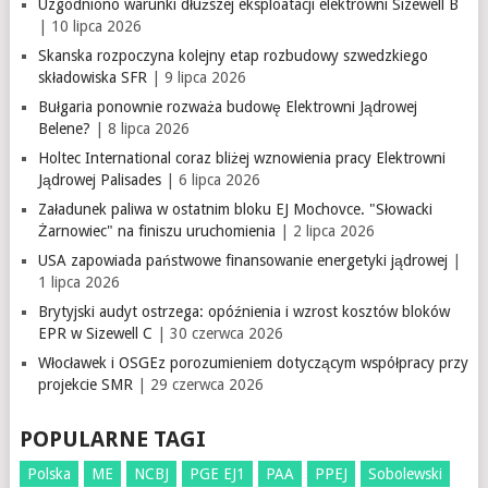
Uzgodniono warunki dłuższej eksploatacji elektrowni Sizewell B
| 10 lipca 2026
Skanska rozpoczyna kolejny etap rozbudowy szwedzkiego
składowiska SFR
| 9 lipca 2026
Bułgaria ponownie rozważa budowę Elektrowni Jądrowej
Belene?
| 8 lipca 2026
Holtec International coraz bliżej wznowienia pracy Elektrowni
Jądrowej Palisades
| 6 lipca 2026
Załadunek paliwa w ostatnim bloku EJ Mochovce. "Słowacki
Żarnowiec" na finiszu uruchomienia
| 2 lipca 2026
USA zapowiada państwowe finansowanie energetyki jądrowej
|
1 lipca 2026
Brytyjski audyt ostrzega: opóźnienia i wzrost kosztów bloków
EPR w Sizewell C
| 30 czerwca 2026
Włocławek i OSGEz porozumieniem dotyczącym współpracy przy
projekcie SMR
| 29 czerwca 2026
POPULARNE TAGI
Polska
ME
NCBJ
PGE EJ1
PAA
PPEJ
Sobolewski