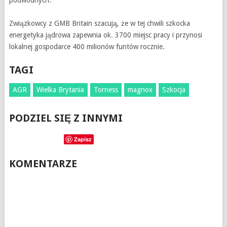
podwodnych.
Związkowcy z GMB Britain szacują, że w tej chwili szkocka
energetyka jądrowa zapewnia ok. 3700 miejsc pracy i przynosi
lokalnej gospodarce 400 milionów funtów rocznie.
TAGI
AGR
Wielka Brytania
Torness
magnox
Szkocja
PODZIEL SIĘ Z INNYMI
Zapisz
KOMENTARZE