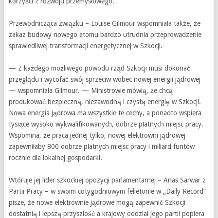
korzyści z rozwoju przemysłowego.
Przewodnicząca związku – Louise Gilmour wspomniała także, że
zakaz budowy nowego atomu bardzo utrudnia przeprowadzenie
sprawiedliwej transformacji energetycznej w Szkocji.
— Z każdego możliwego powodu rząd Szkocji musi dokonać
przeglądu i wycofać swój sprzeciw wobec nowej energii jądrowej
— wspomniała Gilmour. — Ministrowie mówią, że chcą
produkować bezpieczną, niezawodną i czystą energię w Szkocji.
Nowa energia jądrowa ma wszystkie te cechy, a ponadto wspiera
tysiące wysoko wykwalifikowanych, dobrze płatnych miejsc pracy.
Wspomina, że praca jednej tylko, nowej elektrowni jądrowej
zapewniłaby 800 dobrze płatnych miejsc pracy i miliard funtów
rocznie dla lokalnej gospodarki.
Wtóruje jej lider szkockiej opozycji parlamentarnej – Anas Sarwar z
Partii Pracy – w swoim cotygodniowym felietonie w „Daily Record”
pisze, że nowe elektrownie jądrowe mogą zapewnić Szkocji
dostatnią i lepszą przyszłość a krajowy oddział jego partii popiera