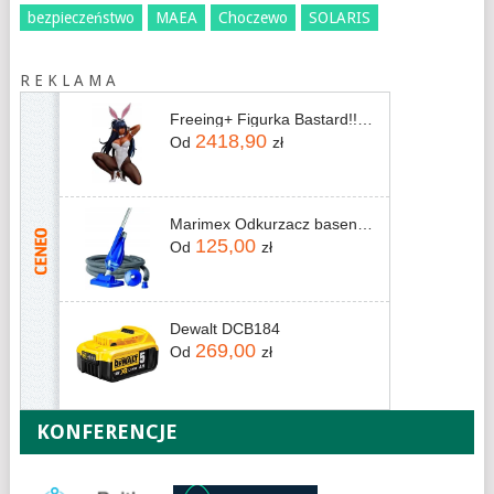
bezpieczeństwo
MAEA
Choczewo
SOLARIS
R E K L A M A
Freeing+ Figurka Bastard!! Heavy Metal, Dark Fantasy 1/4 Arshes Nei: Bunny 30 cm
2418,90
Od
zł
Marimex Odkurzacz basenowy Star Vac 10800011
125,00
Od
zł
Dewalt DCB184
269,00
Od
zł
KONFERENCJE