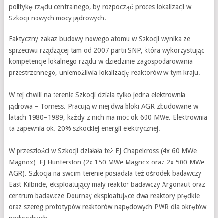
politykę rządu centralnego, by rozpocząć proces lokalizacji w
Szkocji nowych mocy jądrowych.
Faktyczny zakaz budowy nowego atomu w Szkocji wynika ze
sprzeciwu rządzącej tam od 2007 partii SNP, która wykorzystując
kompetencje lokalnego rządu w dziedzinie zagospodarowania
przestrzennego, uniemożliwia lokalizację reaktorów w tym kraju.
W tej chwili na terenie Szkocji działa tylko jedna elektrownia
jądrowa – Torness. Pracują w niej dwa bloki AGR zbudowane w
latach 1980–1989, każdy z nich ma moc ok 600 MWe. Elektrownia
ta zapewnia ok. 20% szkockiej energii elektrycznej.
W przeszłości w Szkocji działała też EJ Chapelcross (4x 60 MWe
Magnox), EJ Hunterston (2x 150 MWe Magnox oraz 2x 500 MWe
AGR). Szkocja na swoim terenie posiadała też ośrodek badawczy
East Kilbride, eksploatujący mały reaktor badawczy Argonaut oraz
centrum badawcze Dournay eksploatujące dwa reaktory prędkie
oraz szereg prototypów reaktorów napędowych PWR dla okrętów