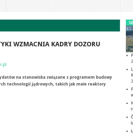
S
TYKI WZMACNIA KADRY DOZORU
P
2
r.pl
L
dydatów na stanowiska związane z programem budowy
ch technologii jądrowych, takich jak małe reaktory
l
U