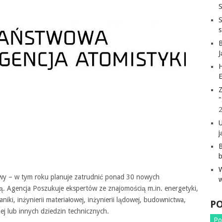
S
H
E
Z
"
j
B
wy – w tym roku planuje zatrudnić ponad 30 nowych
ą. Agencja Poszukuje ekspertów ze znajomością m.in. energetyki,
aniki, inżynierii materiałowej, inżynierii lądowej, budownictwa,
P
nej lub innych dziedzin technicznych.
Po