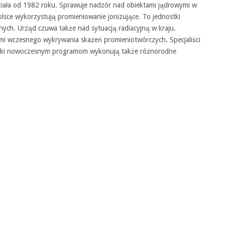
ziała od 1982 roku. Sprawuje nadzór nad obiektami jądrowymi w
olsce wykorzystują promieniowanie jonizujące. To jednostki
ych. Urząd czuwa także nad sytuacją radiacyjną w kraju.
jami wczesnego wykrywania skażeń promieniotwórczych. Specjaliści
zięki nowoczesnym programom wykonują także różnorodne