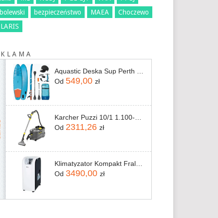
bolewski
bezpieczeństwo
MAEA
Choczewo
LARIS
 K L A M A
Aquastic Deska Sup Perth 11' Allround Niebieska
549,00
Od
zł
Karcher Puzzi 10/1 1.100-130.0
2311,26
Od
zł
Klimatyzator Kompakt Fral Super Cool FSC14.2 WiFi
3490,00
Od
zł