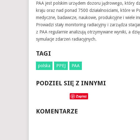
PAA jest polskim urzędem dozoru jądrowego, który d
kraju oraz nad ponad 7500 działalnościami, które w P
medyczne, badawcze, naukowe, produkcyjne i wiele inn
Prowadzi stały monitoring radiacyjny i zarządza stac
z PAA regularnie analizują otrzymywane wyniki, a d
symulacje zdarzeń radiacyjnych.
TAGI
polska
PPEJ
PAA
PODZIEL SIĘ Z INNYMI
Zapisz
KOMENTARZE