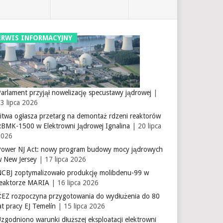
ERWIS INFORMACYJNY
arlament przyjął nowelizację specustawy jądrowej
|
3 lipca 2026
itwa ogłasza przetarg na demontaż rdzeni reaktorów
RBMK-1500 w Elektrowni Jądrowej Ignalina
| 20 lipca
2026
Power NJ Act: nowy program budowy mocy jądrowych
w New Jersey
| 17 lipca 2026
NCBJ zoptymalizowało produkcję molibdenu-99 w
reaktorze MARIA
| 16 lipca 2026
ČEZ rozpoczyna przygotowania do wydłużenia do 80
at pracy EJ Temelín
| 15 lipca 2026
zgodniono warunki dłuższej eksploatacji elektrowni