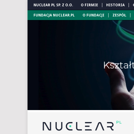
NUCLEAR PL SP. Z O.O.
O FIRMIE
HISTORIA
FUNDACJA NUCLEAR.PL
O FUNDACJI
ZESPÓŁ