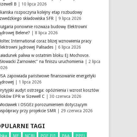
izewell B
| 10 lipca 2026
Skanska rozpoczyna kolejny etap rozbudowy
szwedzkiego składowiska SFR
| 9 lipca 2026
Bułgaria ponownie rozważa budowę Elektrowni
Jądrowej Belene?
| 8 lipca 2026
oltec International coraz bliżej wznowienia pracy
lektrowni Jądrowej Palisades
| 6 lipca 2026
aładunek paliwa w ostatnim bloku EJ Mochovce.
Słowacki Żarnowiec" na finiszu uruchomienia
| 2 lipca
2026
USA zapowiada państwowe finansowanie energetyki
ądrowej
| 1 lipca 2026
rytyjski audyt ostrzega: opóźnienia i wzrost kosztów
bloków EPR w Sizewell C
| 30 czerwca 2026
Włocławek i OSGEz porozumieniem dotyczącym
współpracy przy projekcie SMR
| 29 czerwca 2026
OPULARNE TAGI
lska
ME
NCBJ
PGE EJ1
PAA
PPEJ