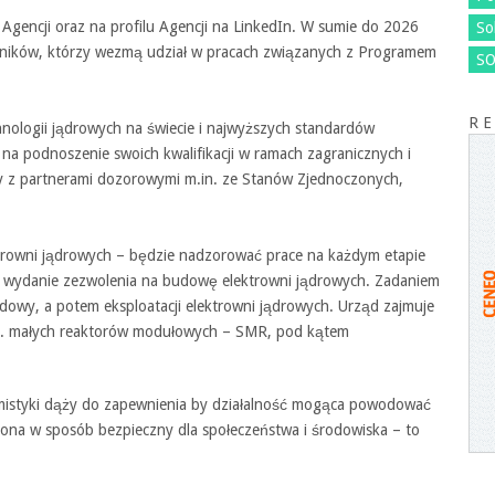
Agencji oraz na profilu Agencji na LinkedIn. W sumie do 2026
So
wników, którzy wezmą udział w pracach związanych z Programem
SO
R E
ologii jądrowych na świecie i najwyższych standardów
na podnoszenie swoich kwalifikacji w ramach zagranicznych i
y z partnerami dozorowymi m.in. ze Stanów Zjednoczonych,
rowni jądrowych – będzie nadzorować prace na każdym etapie
a wydanie zezwolenia na budowę elektrowni jądrowych. Zadaniem
owy, a potem eksploatacji elektrowni jądrowych. Urząd zajmuje
in. małych reaktorów modułowych – SMR, pod kątem
mistyki dąży do zapewnienia by działalność mogąca powodować
zona w sposób bezpieczny dla społeczeństwa i środowiska – to