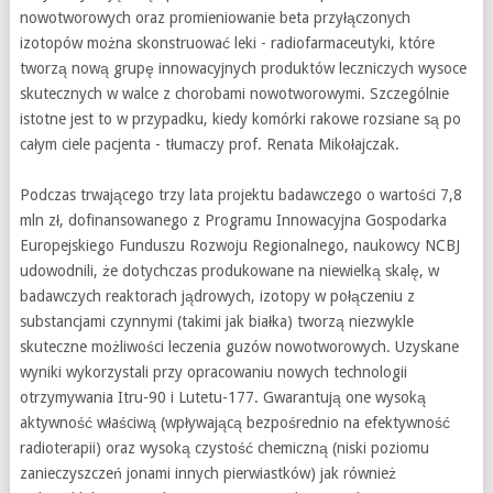
nowotworowych oraz promieniowanie beta przyłączonych
izotopów można skonstruować leki - radiofarmaceutyki, które
tworzą nową grupę innowacyjnych produktów leczniczych wysoce
skutecznych w walce z chorobami nowotworowymi. Szczególnie
istotne jest to w przypadku, kiedy komórki rakowe rozsiane są po
całym ciele pacjenta - tłumaczy prof. Renata Mikołajczak.
Podczas trwającego trzy lata projektu badawczego o wartości 7,8
mln zł, dofinansowanego z Programu Innowacyjna Gospodarka
Europejskiego Funduszu Rozwoju Regionalnego, naukowcy NCBJ
udowodnili, że dotychczas produkowane na niewielką skalę, w
badawczych reaktorach jądrowych, izotopy w połączeniu z
substancjami czynnymi (takimi jak białka) tworzą niezwykle
skuteczne możliwości leczenia guzów nowotworowych. Uzyskane
wyniki wykorzystali przy opracowaniu nowych technologii
otrzymywania Itru-90 i Lutetu-177. Gwarantują one wysoką
aktywność właściwą (wpływającą bezpośrednio na efektywność
radioterapii) oraz wysoką czystość chemiczną (niski poziomu
zanieczyszczeń jonami innych pierwiastków) jak również