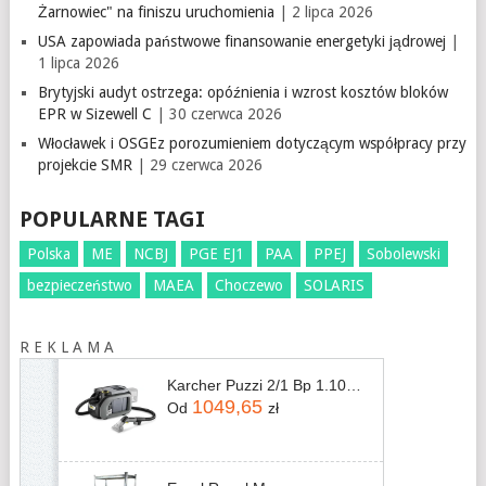
Żarnowiec" na finiszu uruchomienia
| 2 lipca 2026
USA zapowiada państwowe finansowanie energetyki jądrowej
|
1 lipca 2026
Brytyjski audyt ostrzega: opóźnienia i wzrost kosztów bloków
EPR w Sizewell C
| 30 czerwca 2026
Włocławek i OSGEz porozumieniem dotyczącym współpracy przy
projekcie SMR
| 29 czerwca 2026
POPULARNE TAGI
Polska
ME
NCBJ
PGE EJ1
PAA
PPEJ
Sobolewski
bezpieczeństwo
MAEA
Choczewo
SOLARIS
R E K L A M A
Karcher Puzzi 2/1 Bp 1.101-750.0
1049,65
Od
zł