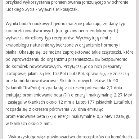
przykład wykorzystania promieniowania jonizującego w ochronie
ludzkiego życia - wyjaśnia Mikołajczak.
Wyniki badań naukowych jednoznacznie pokazują, że dany typ
komórek nowotworowych (np. guzów neuroendokrynnych)
wytwarza określony typ receptorów. Wychwytują nimi z
krwioobiegu naturalnie wytworzone w organizmie hormony i
białka. Okazuje się, że można zaprojektować takie cząsteczki, które
po wprowadzeniu do organizmu przemieszczą się bezpośrednio
do komórek nowotworowych. Przyłączając do nich preparaty
izotopowe, jakimi są leki ItraPol i LutaPol, sprawi się, że zniszczą
one komórki nowotworowe. Składniki nowych leków: Itr-90
(składnik ItraPolu) rozpada się z okresem półtrwania 2,7 dnia
emitując promieniowanie beta (?-) o energii maksymalnej 2,27 MeV
i zasięgu w tkankach około 12 mm a Lutet-177 (składnik LutaPolu)
rozpada się z okresem półtrwania 7,6 dnia emitując
promieniowanie beta (?-) o energii maksymalnej 0,5 MeV i zasięgu
w tkankach około 2 mm.
- Wykorzystując więc powinowactwo do receptorów na komórkach