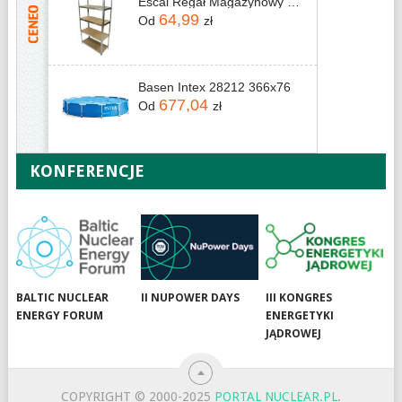
Escal Regał Magazynowy Metalowy 150×75×30cm – 5 Półek, Nośność 875 Kg Rm-035-1
64,99
Od
zł
Basen Intex 28212 366x76
677,04
Od
zł
KONFERENCJE
BALTIC NUCLEAR
II NUPOWER DAYS
III KONGRES
ENERGY FORUM
ENERGETYKI
JĄDROWEJ
COPYRIGHT © 2000-2025
PORTAL NUCLEAR.PL
.