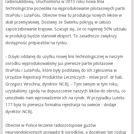
radionuklidową. Uruchomiona w 2013 roku nowa linia
technologiczna pozwoliła na wyprodukowanie pilotażowych partii
ItraPolu i LutaPolu. Obecnie trwa tu produkcja nowych leków w
skali przemysłowej. Dostawy ze Świerku pokryją w całości
zapotrzebowanie krajowe. Szacuje się, że co najmniej 50% udziału
w produkcji będzie stanowił eksport. To zasadniczo zwiększy
dostępność preparatów na rynku.
- Dzięki oddanej do użytku nowej linii technologicznej w naszym
ośrodku wyprodukowaliśmy już pierwsze partie pilotażowe
ItraPolu i LutaPolu, które były podstawą do ich zgłoszenia w
Urzędzie Rejestracji Produktów Leczniczych - mówi prof. dr hab.
Grzegorz Wrochna, dyrektor NCBJ. - Tym samym w tym roku,
uzyskaliśmy zgodę na dopuszczenie naszych leków do obrotu, co
umożliwiło nam wprowadzenie ich na rynek. W przypadku Lutetu-
177 była to pierwsza formalna rejestracja na świecie - dodaje
dyrektor NCBJ.
Obecnie w Polsce leczenie radioizotopowe guzów
neuroendokrynnych prowadzi 8 ośrodków, a docelowo ten rodzaj