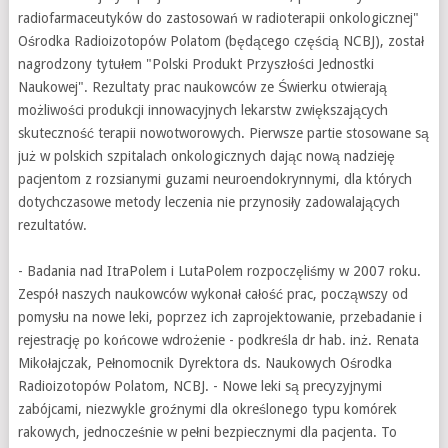
radiofarmaceutyków do zastosowań w radioterapii onkologicznej"
Ośrodka Radioizotopów Polatom (będącego częścią NCBJ), został
nagrodzony tytułem "Polski Produkt Przyszłości Jednostki
Naukowej". Rezultaty prac naukowców ze Świerku otwierają
możliwości produkcji innowacyjnych lekarstw zwiększających
skuteczność terapii nowotworowych. Pierwsze partie stosowane są
już w polskich szpitalach onkologicznych dając nową nadzieję
pacjentom z rozsianymi guzami neuroendokrynnymi, dla których
dotychczasowe metody leczenia nie przynosiły zadowalających
rezultatów.
- Badania nad ItraPolem i LutaPolem rozpoczęliśmy w 2007 roku.
Zespół naszych naukowców wykonał całość prac, począwszy od
pomysłu na nowe leki, poprzez ich zaprojektowanie, przebadanie i
rejestrację po końcowe wdrożenie - podkreśla dr hab. inż. Renata
Mikołajczak, Pełnomocnik Dyrektora ds. Naukowych Ośrodka
Radioizotopów Polatom, NCBJ. - Nowe leki są precyzyjnymi
zabójcami, niezwykle groźnymi dla określonego typu komórek
rakowych, jednocześnie w pełni bezpiecznymi dla pacjenta. To