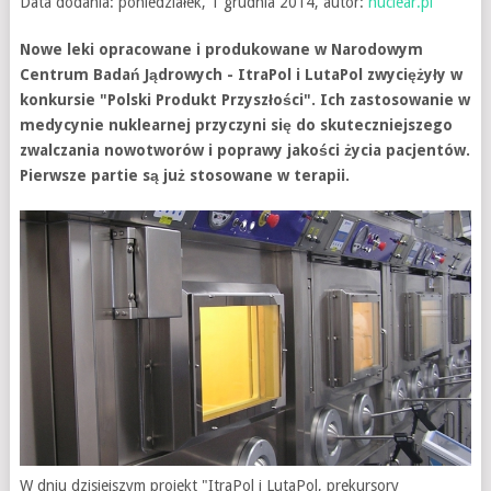
Data dodania: poniedziałek, 1 grudnia 2014, autor:
nuclear.pl
Nowe leki opracowane i produkowane w Narodowym
Centrum Badań Jądrowych - ItraPol i LutaPol zwyciężyły w
konkursie "Polski Produkt Przyszłości". Ich zastosowanie w
medycynie nuklearnej przyczyni się do skuteczniejszego
zwalczania nowotworów i poprawy jakości życia pacjentów.
Pierwsze partie są już stosowane w terapii.
W dniu dzisiejszym projekt "ItraPol i LutaPol, prekursory