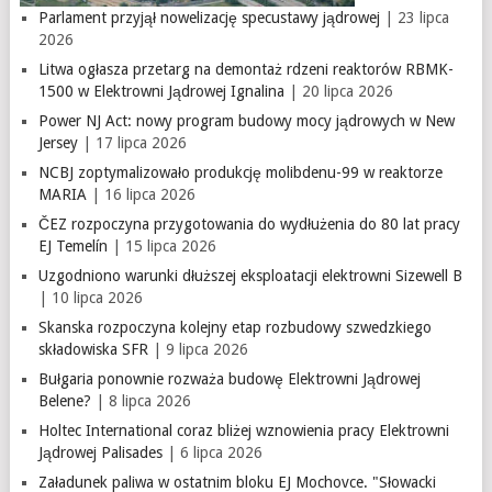
Parlament przyjął nowelizację specustawy jądrowej
| 23 lipca
2026
Litwa ogłasza przetarg na demontaż rdzeni reaktorów RBMK-
1500 w Elektrowni Jądrowej Ignalina
| 20 lipca 2026
Power NJ Act: nowy program budowy mocy jądrowych w New
Jersey
| 17 lipca 2026
NCBJ zoptymalizowało produkcję molibdenu-99 w reaktorze
MARIA
| 16 lipca 2026
ČEZ rozpoczyna przygotowania do wydłużenia do 80 lat pracy
EJ Temelín
| 15 lipca 2026
Uzgodniono warunki dłuższej eksploatacji elektrowni Sizewell B
| 10 lipca 2026
Skanska rozpoczyna kolejny etap rozbudowy szwedzkiego
składowiska SFR
| 9 lipca 2026
Bułgaria ponownie rozważa budowę Elektrowni Jądrowej
Belene?
| 8 lipca 2026
Holtec International coraz bliżej wznowienia pracy Elektrowni
Jądrowej Palisades
| 6 lipca 2026
Załadunek paliwa w ostatnim bloku EJ Mochovce. "Słowacki